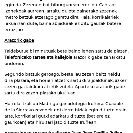
egin da. Zezenen bat bihurgunean erori da. Cantaor
izenekoak aurrean jarraitu du eta gainerako zezenak
metro batzuk atzerago geratu dira. Hala, korrikalariek
lekua izan dute, baina abiadurak ez ditu gauzak batere
erraz jarri.
Arazorik gabe
Taldeburua bi minutuak bete baino lehen sartu da plazan,
Telefonicako tartea eta kallejoia
arazorik gabe zeharkatu
ondoren.
Segundo batzuk geroago, beste lau zezen beltz heldu
dira plazara, eta horien atzetik sartu dira joaldunak, azken
zezen gaztainkara atzetik zutela. Aparteko arazorik gabe
sartu dira zezen-plazako ukuiluan.
Horrela itzuli da Madrilgo ganadutegia Iruñera. Guadalix
de la Sierrako zezenek entzierro biziak egin dituzte orain
arte, korrikalari gutxi adarkatu dituzte (bat ere ez,
gaurkoan) eta hiru sari jaso dituzte Iruñean.
Arratsaldean toreatuko dituzte
Juan Jose Padilla, Julian