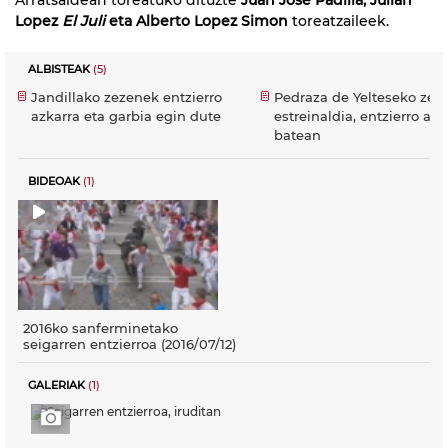
Lopez
El Juli
eta Alberto Lopez Simon
toreatzaileek.
ALBISTEAK
(5)
Jandillako zezenek entzierro
Pedraza de Yelteseko zez
azkarra eta garbia egin dute
estreinaldia, entzierro azk
batean
BIDEOAK
(1)
2016ko sanferminetako
seigarren entzierroa (2016/07/12)
GALERIAK
(1)