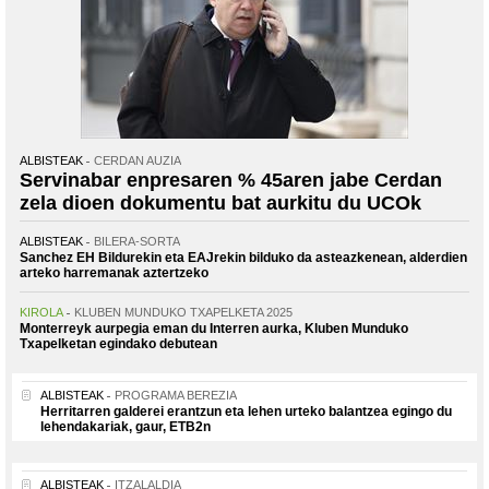
ALBISTEAK
CERDAN AUZIA
Servinabar enpresaren % 45aren jabe Cerdan
zela dioen dokumentu bat aurkitu du UCOk
ALBISTEAK
BILERA-SORTA
Sanchez EH Bildurekin eta EAJrekin bilduko da asteazkenean, alderdien
arteko harremanak aztertzeko
KIROLA
KLUBEN MUNDUKO TXAPELKETA 2025
Monterreyk aurpegia eman du Interren aurka, Kluben Munduko
Txapelketan egindako debutean
ALBISTEAK
PROGRAMA BEREZIA
Herritarren galderei erantzun eta lehen urteko balantzea egingo du
lehendakariak, gaur, ETB2n
ALBISTEAK
ITZALALDIA