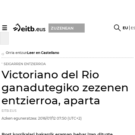
☰
EU
E
ZUZENEAN
Orria entzun
Leer en Castellano
SEIGARREN ENTZIERROA
Victoriano del Rio
ganadutegiko zezenen
entzierroa, aparta
EITB.EUS
Azken eguneratzea:
2016/07/12
07:50
(UTC+2)
Bost korrikalari bakarrik eraman behar izan dituzte