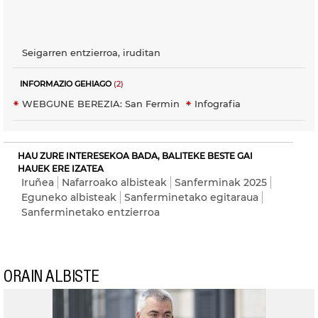
Seigarren entzierroa, iruditan
INFORMAZIO GEHIAGO
(2)
WEBGUNE BEREZIA: San Fermin
Infografia
HAU ZURE INTERESEKOA BADA, BALITEKE BESTE GAI
HAUEK ERE IZATEA
Iruñea
Nafarroako albisteak
Sanferminak 2025
Eguneko albisteak
Sanferminetako egitaraua
Sanferminetako entzierroa
ORAIN ALBISTE