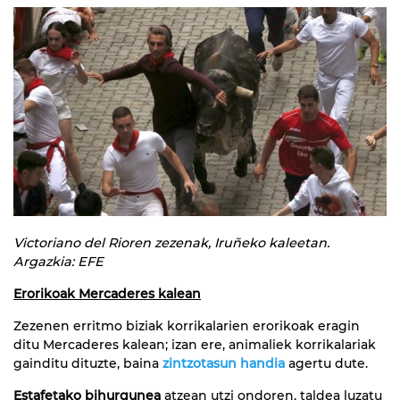
Victoriano del Rioren zezenak, Iruñeko kaleetan.
Argazkia: EFE
Erorikoak Mercaderes kalean
Zezenen erritmo biziak korrikalarien erorikoak eragin
ditu Mercaderes kalean; izan ere, animaliek korrikalariak
gainditu dituzte, baina
zintzotasun handia
agertu dute.
Estafetako bihurgunea
atzean utzi ondoren, taldea luzatu