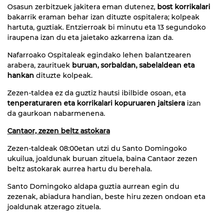
Osasun zerbitzuek jakitera eman dutenez,
bost korrikalari
bakarrik eraman behar izan dituzte ospitalera; kolpeak
hartuta, guztiak. Entzierroak bi minutu eta 13 segundoko
iraupena izan du eta jaietako azkarrena izan da.
Nafarroako Ospitaleak egindako lehen balantzearen
arabera, zaurituek
buruan, sorbaldan, sabelaldean eta
hankan
dituzte kolpeak.
Zezen-taldea ez da guztiz hautsi ibilbide osoan, eta
tenperaturaren eta korrikalari kopuruaren jaitsiera
izan
da gaurkoan nabarmenena.
Cantaor, zezen beltz astokara
Zezen-taldeak 08:00etan utzi du Santo Domingoko
ukuilua, joaldunak buruan zituela, baina Cantaor zezen
beltz astokarak aurrea hartu du berehala
.
Santo Domingoko aldapa guztia aurrean egin du
zezenak, abiadura handian, beste hiru zezen ondoan eta
joaldunak atzerago zituela.