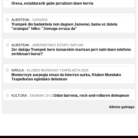
Orexa, estaldurarik gabe jarraitzen duen herria
ALBISTEAK
GATAZKA
Trumpek dio badakitela non dagoen Jamenei, baina ez dutela
"oraingoz" hilko: "Jomuga erraza da"
ALBISTEAK
AMERIKETAKO ESTATU BATUAK
Zer dakigu Trumpek bere izenarekin martxan jarri nahi duen telefono
zerbitzuari buruz?
KIROLA
KLUBEN MUNDUKO TXAPELKETA 2025
Monterreyk aurpegia eman du Interren aurka, Kluben Munduko
Txapelketan egindako debutean
Udan barrena, rock-and-rollaren doinupean
KULTURA
EKAINAK 19-21
Albiste gehiago