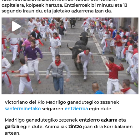
ospitalera, kolpeak hartuta. Entzierroak bi minutu eta 13
segundo iraun du, eta jaietako azkarrena izan da.
Victoriano del Rio Madrilgo ganadutegiko zezenek
sanferminetako
seigarren
entzierroa
egin dute.
Madrilgo ganadutegiko zezenek
entzierro azkarra eta
garbia
egin dute. Animaliak
zintzo
joan dira korrikalarien
artean.