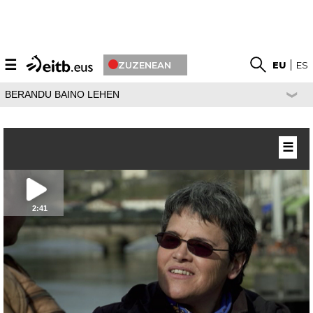
☰
ZUZENEAN
EU
ES
BERANDU BAINO LEHEN
☰
2:41