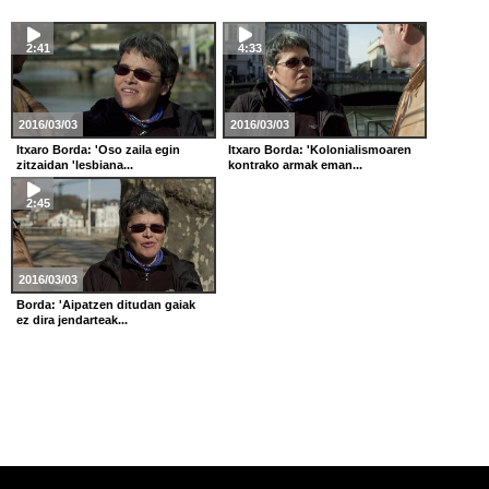
2:41
4:33
2016/03/03
2016/03/03
Itxaro Borda: 'Oso zaila egin
Itxaro Borda: 'Kolonialismoaren
zitzaidan 'lesbiana...
kontrako armak eman...
2:45
2016/03/03
Borda: 'Aipatzen ditudan gaiak
ez dira jendarteak...