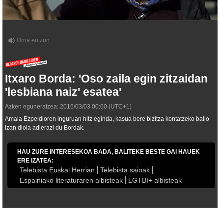
Itxaro Borda: 'Oso zaila egin zitzaidan
'lesbiana naiz' esatea'
Azken eguneratzea:
2016/03/03
00:00
(UTC+1)
Amaia Ezpeldioren inguruan hitz eginda, kasua bere bizitza kontatzeko balio
izan diola adierazi du Bordak.
HAU ZURE INTERESEKOA BADA, BALITEKE BESTE GAI HAUEK
ERE IZATEA:
Telebista Euskal Herrian
Telebista saioak
Espainiako literaturaren albisteak
LGTBI+ albisteak