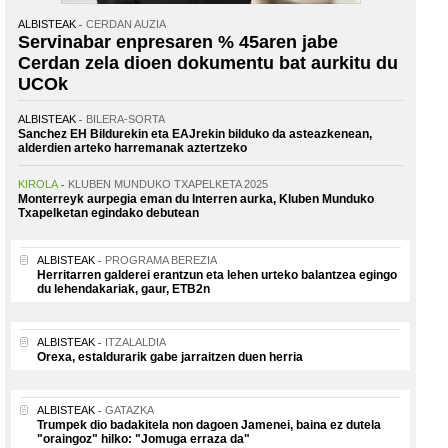
ALBISTEAK
CERDAN AUZIA
Servinabar enpresaren % 45aren jabe
Cerdan zela dioen dokumentu bat aurkitu du
UCOk
ALBISTEAK
BILERA-SORTA
Sanchez EH Bildurekin eta EAJrekin bilduko da asteazkenean,
alderdien arteko harremanak aztertzeko
KIROLA
KLUBEN MUNDUKO TXAPELKETA 2025
Monterreyk aurpegia eman du Interren aurka, Kluben Munduko
Txapelketan egindako debutean
ALBISTEAK
PROGRAMA BEREZIA
Herritarren galderei erantzun eta lehen urteko balantzea egingo
du lehendakariak, gaur, ETB2n
ALBISTEAK
ITZALALDIA
Orexa, estaldurarik gabe jarraitzen duen herria
ALBISTEAK
GATAZKA
Trumpek dio badakitela non dagoen Jamenei, baina ez dutela
"oraingoz" hilko: "Jomuga erraza da"