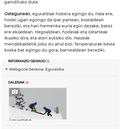
gaindituko dute.
Ostegunean
, eguraldiak hobera egingo du. Hala ere,
hodei ugari egongo da ipar partean, kostaldean
bereziki, eta han-hemenka euria egin dezake, batez
ere ekialdean. Hegoaldean, hodeiak eta ostarteak
ikusiko dira, eta ateri eutsiko dio. Haizeak
mendebaldetik joko du ahul-bizi. Tenperaturak beste
koska bat egingo du gora, barnealdean bereziki.
INFORMAZIO GEHIAGO
(1)
Webgune berezia: Eguraldia
GALERIAK
(1)
Elurra iritsi da Euskal Herriko
mendietara