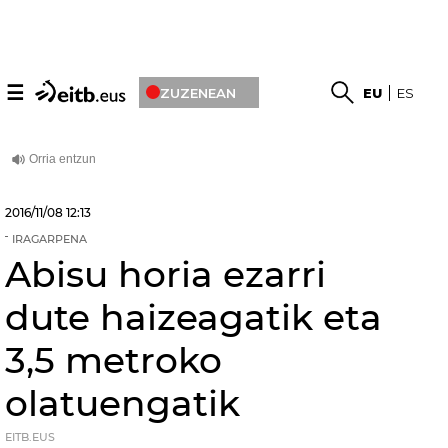
☰
ZUZENEAN
EU
ES
2016/11/08
12:13
IRAGARPENA
Abisu horia ezarri
dute haizeagatik eta
3,5 metroko
olatuengatik
EITB.EUS