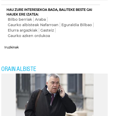
HAU ZURE INTERESEKOA BADA, BALITEKE BESTE GAI
HAUEK ERE IZATEA:
Bilbo berriak
Araba
Gaurko albisteak Nafarroan
Eguraldia Bilbao
Elurra argazkiak
Gasteiz
Gaurko azken ordukoa
Iruzkinak
ORAIN ALBISTE