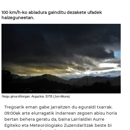
100 km/h-ko abiadura gainditu dezakete ufadek
haizeguneetan.
Negu giroa Añorgan. Argazkia: EiTB (Jon Altuna)
Tregoarik eman gabe jarraitzen du eguraldi txarrak.
09:00ak arte elurragatik indarrean zegoen abisu horia
bertan behera geratu da, baina Larrialdiei Aurre
Egiteko eta Meteorologiako Zuzendaritzak beste bi