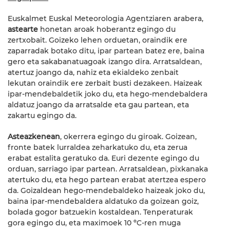
Euskalmet Euskal Meteorologia Agentziaren arabera,
astearte
honetan aroak hoberantz egingo du
zertxobait. Goizeko lehen orduetan, oraindik ere
zaparradak botako ditu, ipar partean batez ere, baina
gero eta sakabanatuagoak izango dira. Arratsaldean,
atertuz joango da, nahiz eta ekialdeko zenbait
lekutan oraindik ere zerbait busti dezakeen. Haizeak
ipar-mendebaldetik joko du, eta hego-mendebaldera
aldatuz joango da arratsalde eta gau partean, eta
zakartu egingo da.
Asteazkenean
, okerrera egingo du giroak. Goizean,
fronte batek lurraldea zeharkatuko du, eta zerua
erabat estalita geratuko da. Euri dezente egingo du
orduan, sarriago ipar partean. Arratsaldean, pixkanaka
atertuko du, eta hego partean erabat atertzea espero
da. Goizaldean hego-mendebaldeko haizeak joko du,
baina ipar-mendebaldera aldatuko da goizean goiz,
bolada gogor batzuekin kostaldean. Tenperaturak
gora egingo du, eta maximoek 10 ºC-ren muga