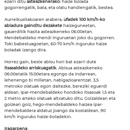
ezarri ditu
asteazkenerako
: haize bolada
gogorrengatik, bata, eta olatu handiengatik, bestea.
Aurreikusitakoaren arabera,
ufadek 100 km/h-ko
abiadura gainditu dezakete
haizeguneetan,
gauerditik hasita asteazkeneko 06:00etan.
Mendebaldeko mendi inguruetan joko du gogorren.
Toki babestuagoetan, 60-70 km/h inguruko haize
boladak izango dira.
Horrez gain, beste abisu hori bat ezarri dute
itsasaldeko arriskuagatik
. Abisua asteazkeneko
06:00etatik 15:00etara egongo da indarrean,
lehenengo bi milietan, nabigazioarentzat. 3,5
metroko olatuak egon daitezke, bereziki eguerdi
aldean. Ipar-mendebaldeko hondoko itsasoak 1,5 eta
2 metro arteko olatuak altxatuko ditu. Goizaldean eta
goizean goiz, hego-mendebaldeko haizea ipar-
mendebaldera aldatuz joango da kostaldean, 90
km/h inguruko haize-boladekin.
Iragarpena