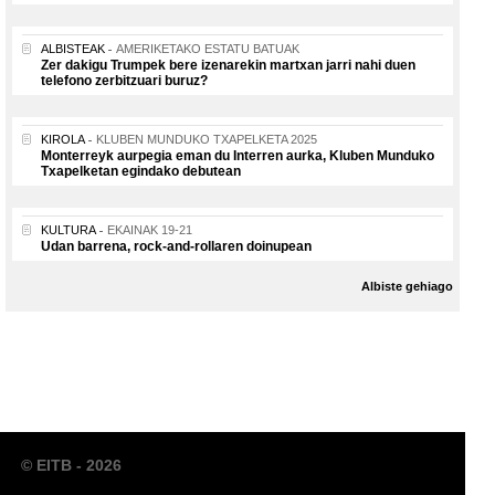
ALBISTEAK
AMERIKETAKO ESTATU BATUAK
Zer dakigu Trumpek bere izenarekin martxan jarri nahi duen
telefono zerbitzuari buruz?
KIROLA
KLUBEN MUNDUKO TXAPELKETA 2025
Monterreyk aurpegia eman du Interren aurka, Kluben Munduko
Txapelketan egindako debutean
KULTURA
EKAINAK 19-21
Udan barrena, rock-and-rollaren doinupean
Albiste gehiago
© EITB - 2026