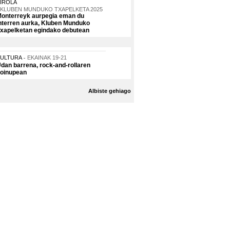
IROLA
KLUBEN MUNDUKO TXAPELKETA 2025
onterreyk aurpegia eman du
nterren aurka, Kluben Munduko
xapelketan egindako debutean
KULTURA
EKAINAK 19-21
dan barrena, rock-and-rollaren
oinupean
Albiste gehiago