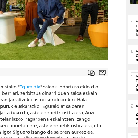
A
H
l
l
A
O
d
A
T
J
ebistako
"
Eguraldia
"
saioak indartuta ekin dio
h
berriari, zerbitzua oinarri duen saioa eskaini
ean jarraitzeko asmo sendoarekin. Hala,
zpuru
k euskarazko "Eguraldia" saioaren
A
jarraituko du, astelehenetik ostiralera;
Ana
Z
telaniazko iragarpena eskaintzen izango
m
z
en honetan ere, astelehenetik ostiralera; eta
n
Igor Siguero
izango da saioren aurkezlea.