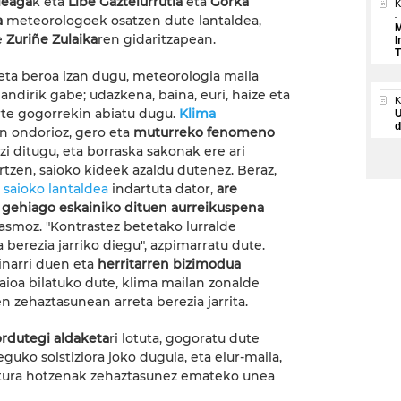
leaga
k eta
Libe Gaztelurrutia
eta
Gorka
K
a
meteorologoek osatzen dute lantaldea,
M
e
Zuriñe Zulaika
ren gidaritzapean.
I
T
eta beroa izan dugu, meteorologia maila
andirik gabe; udazkena, baina, euri, haize eta
rte gogorrekin abiatu dugu.
Klima
U
d
n ondorioz, gero eta
muturreko fenomeno
zi ditugu, eta borraska sakonak ere ari
artzen, saioko kideek azaldu dutenez. Beraz,
" saioko lantaldea
indartuta dator,
are
gehiago eskainiko dituen aurreikuspena
asmoz. "Kontrastez betetako lurralde
 berezia jarriko diegu", azpimarratu dute.
oinarri duen eta
herritarren bizimodua
ioa bilatuko dute, klima mailan zonalde
 zehaztasunean arreta berezia jarrita.
ordutegi aldaketa
ri lotuta, gogoratu dute
uko solstiziora joko dugula, eta elur-maila,
atura hotzenak zehaztasunez emateko unea