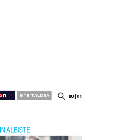
EITB TALDEA
EU
ES
IN ALBISTE