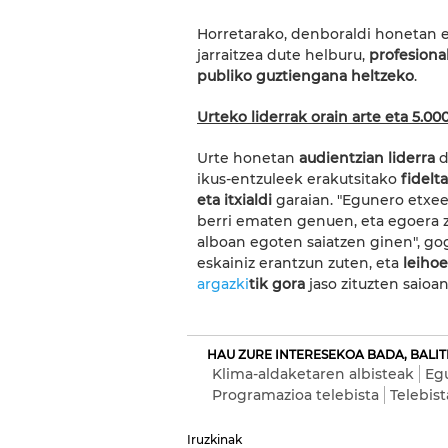
Horretarako, denboraldi honetan e
jarraitzea dute helburu,
profesiona
publiko guztiengana heltzeko
.
Urteko liderrak orain arte eta 5.000
Urte honetan
audientzian liderra
d
ikus-entzuleek erakutsitako
fidelt
eta itxialdi
garaian. "Egunero etxe
berri ematen genuen, eta egoera 
alboan egoten saiatzen ginen", go
eskainiz erantzun zuten, eta
leihoe
argazki
tik gora
jaso zituzten saioan
HAU ZURE INTERESEKOA BADA, BALITE
Klima-aldaketaren albisteak
Egu
Programazioa telebista
Telebis
Iruzkinak