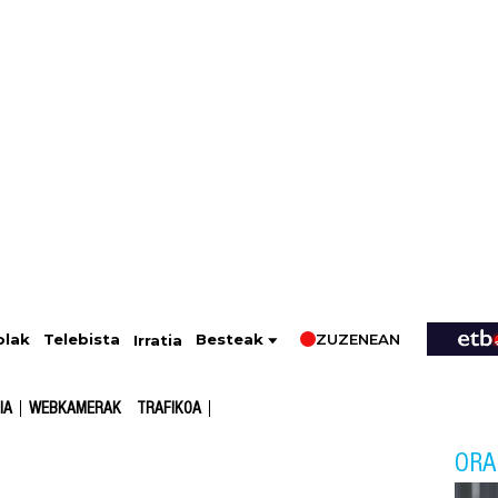
ZUZENEAN
Telebista
Besteak
olak
Irratia
IA
WEBKAMERAK
TRAFIKOA
ORA