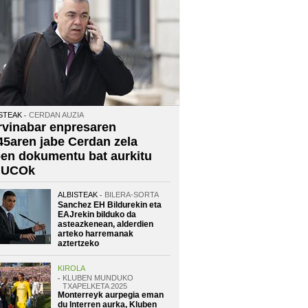
STEAK
CERDAN AUZIA
rvinabar enpresaren
45aren jabe Cerdan zela
oen dokumentu bat aurkitu
 UCOk
ALBISTEAK
BILERA-SORTA
Sanchez EH Bildurekin eta
EAJrekin bilduko da
asteazkenean, alderdien
arteko harremanak
aztertzeko
KIROLA
KLUBEN MUNDUKO
TXAPELKETA 2025
Monterreyk aurpegia eman
du Interren aurka, Kluben