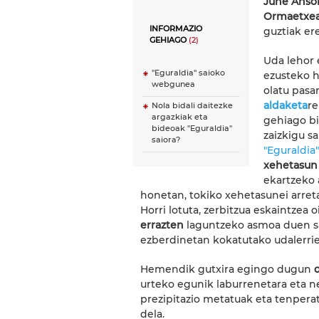
June Anso
Ormaetxe
INFORMAZIO
guztiak er
GEHIAGO
(2)
Uda lehor 
"Eguraldia" saioko
ezusteko h
webgunea
olatu pasa
aldaketa
re
Nola bidali daitezke
argazkiak eta
gehiago bi
bideoak "Eguraldia"
zaizkigu s
saiora?
"Eguraldia
xehetasun 
ekartzeko 
honetan, tokiko xehetasunei arreta
Horri lotuta, zerbitzua eskaintzea 
errazten
laguntzeko asmoa duen sa
ezberdinetan kokatutako udalerrien
Hemendik gutxira egingo dugun
urteko egunik laburrenetara eta neg
prezipitazio metatuak eta tenper
dela.