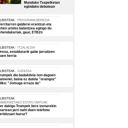
Munduko Txapelketan
egindako debutean
LBISTEAK
PROGRAMA BEREZIA
erritarren galderei erantzun eta
ehen urteko balantzea egingo du
ehendakariak, gaur, ETB2n
LBISTEAK
ITZALALDIA
rexa, estaldurarik gabe jarraitzen
uen herria
LBISTEAK
GATAZKA
rumpek dio badakitela non dagoen
amenei, baina ez dutela "oraingoz"
ilko: "Jomuga erraza da"
LBISTEAK
AMERIKETAKO ESTATU BATUAK
er dakigu Trumpek bere izenarekin
artxan jarri nahi duen telefono
erbitzuari buruz?