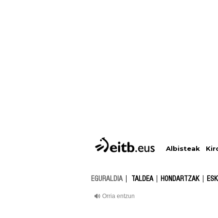
Albisteak
Kir
EGURALDIA
TALDEA
HONDARTZAK
ESK