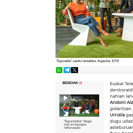
"Eguraldia" saioko lantaldea. Argazkia: EiTB
BIDEOAK
(1)
Euskal Tel
denboraldi 
nahian lan
Andoni Ai
gidaritzan 
Urrutia
gaz
dugu udazk
"Eguraldia" llega
con el equipo
asteburua
reforzado