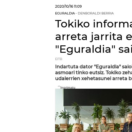
2020/10/16
11:09
EGURALDIA
DENBORALDI BERRIA
Tokiko inform
arreta jarrita
"Eguraldia" sa
EITB
Indartuta dator "Eguraldia" saio
asmoari tinko eutsiz. Tokiko ze
udalerrien xehetasunei arreta be