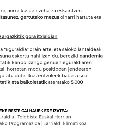
re, aurreikuspen zehatza eskaintzen
ltasunez
,
gertutako mezua
oinarri hartuta eta
 argazkitik gora itxialdian
a "Eguraldia" orain arte, eta saioko lantaldeak
asuna
eskertu nahi izan du, bereziki
pandemia
etatik kanpo izango genuen eguraldiaren
zail horretan modu positiboan jendearen
goratu dute. Ikus-entzuleek babes osoa
tatik eta balkoietatik
ateratako
5.000
.
KE BESTE GAI HAUEK ERE IZATEA:
raldia
Telebista Euskal Herrian
tako Programazioa
Larrialdi klimatikoa