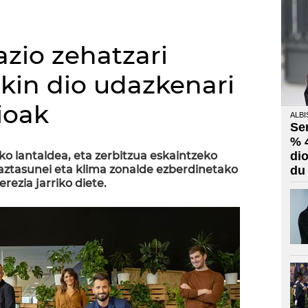
azio zehatzari
 ekin dio udazkenari
ioak
ALBI
Se
% 
ko lantaldea, eta zerbitzua eskaintzeko
di
haztasunei eta klima zonalde ezberdinetako
du
rezia jarriko diete.