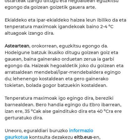
ostarteak izango ditugu eta hegoaldean eguzkitsu
egongo da goizean goizetik gauera arte.
Ekialdeko eta ipar-ekialdeko haizea leun ibiliko da eta
tenperatura maximoak igandekoak baino 2-4 ºC
altuagoak izango dira.
Asteartean
, orokorrean, eguzkitsu egongo da.
Hodeigune batzuk ikusiko ditugu goizean goiz eta
gauean, baina gainerako orduetan zerua ia garbi
egongo da. Haizeak hegoaldetik joko du goizean eta
arratsaldean mendebal/ipar-mendebaldera egingo
du; lehenengo kostaldean eta gero gainerako
tokietan, bolada gogor batzuekin kostaldean.
Tenperatura maximoak igo egingo dira, bereziki
barnealdean. Bero handia egingo du Ebro ibarrean,
izan ere, 35 ºCak aise gaindituko dira eta 40 ºCra ere
gerturatuko dira.
Uneoro, eguraldiari buruzko
informazio
gaurkotua
kontsulta dezakezu
eitb.eus
-en,