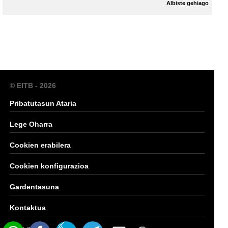
Albiste gehiago
© EITB - 2026
Pribatutasun Ataria
Lege Oharra
Cookien erabilera
Cookien konfigurazioa
Gardentasuna
Kontaktua