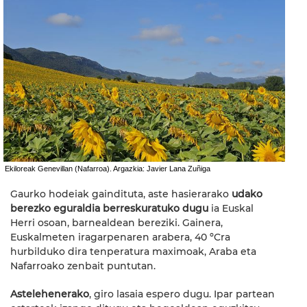
Ekiloreak Genevillan (Nafarroa). Argazkia: Javier Lana Zuñiga
Gaurko hodeiak gaindituta, aste hasierarako
udako
berezko eguraldia berreskuratuko dugu
ia Euskal
Herri osoan, barnealdean bereziki. Gainera,
Euskalmeten iragarpenaren arabera, 40 ºCra
hurbilduko dira tenperatura maximoak, Araba eta
Nafarroako zenbait puntutan.
Astelehenerako
, giro lasaia espero dugu. Ipar partean