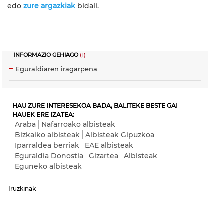
edo
zure argazkiak
bidali.
INFORMAZIO GEHIAGO
(1)
Eguraldiaren iragarpena
HAU ZURE INTERESEKOA BADA, BALITEKE BESTE GAI
HAUEK ERE IZATEA:
Araba
Nafarroako albisteak
Bizkaiko albisteak
Albisteak Gipuzkoa
Iparraldea berriak
EAE albisteak
Eguraldia Donostia
Gizartea
Albisteak
Eguneko albisteak
Iruzkinak