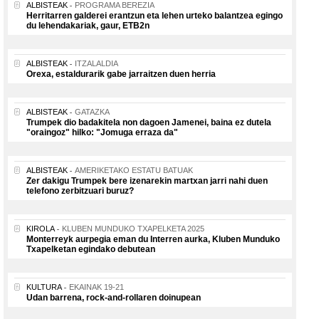
ALBISTEAK
PROGRAMA BEREZIA
Herritarren galderei erantzun eta lehen urteko balantzea egingo
du lehendakariak, gaur, ETB2n
ALBISTEAK
ITZALALDIA
Orexa, estaldurarik gabe jarraitzen duen herria
ALBISTEAK
GATAZKA
Trumpek dio badakitela non dagoen Jamenei, baina ez dutela
"oraingoz" hilko: "Jomuga erraza da"
ALBISTEAK
AMERIKETAKO ESTATU BATUAK
Zer dakigu Trumpek bere izenarekin martxan jarri nahi duen
telefono zerbitzuari buruz?
KIROLA
KLUBEN MUNDUKO TXAPELKETA 2025
Monterreyk aurpegia eman du Interren aurka, Kluben Munduko
Txapelketan egindako debutean
KULTURA
EKAINAK 19-21
Udan barrena, rock-and-rollaren doinupean