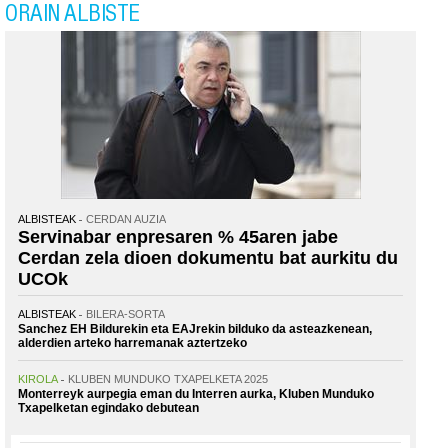
ORAIN ALBISTE
ALBISTEAK
CERDAN AUZIA
Servinabar enpresaren % 45aren jabe
Cerdan zela dioen dokumentu bat aurkitu du
UCOk
ALBISTEAK
BILERA-SORTA
Sanchez EH Bildurekin eta EAJrekin bilduko da asteazkenean,
alderdien arteko harremanak aztertzeko
KIROLA
KLUBEN MUNDUKO TXAPELKETA 2025
Monterreyk aurpegia eman du Interren aurka, Kluben Munduko
Txapelketan egindako debutean