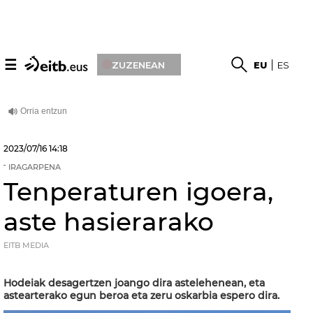
☰
ZUZENEAN
EU
ES
2023/07/16
14:18
IRAGARPENA
Tenperaturen igoera,
aste hasierarako
EITB MEDIA
Hodeiak desagertzen joango dira astelehenean, eta
astearterako egun beroa eta zeru oskarbia espero dira.