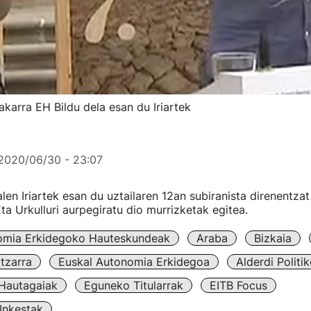
akarra EH Bildu dela esan du Iriartek
2020/06/30 - 23:07
en Iriartek esan du uztailaren 12an subiranista direnentza
Eta Urkulluri aurpegiratu dio murrizketak egitea.
omia Erkidegoko Hauteskundeak
Araba
Bizkaia
tzarra
Euskal Autonomia Erkidegoa
Alderdi Politi
Hautagaiak
Eguneko Titularrak
EITB Focus
Inkestak