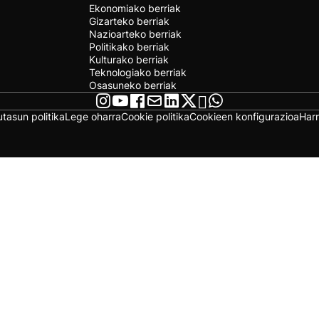
Ekonomiako berriak
Gizarteko berriak
Nazioarteko berriak
Politikako berriak
Kulturako berriak
Teknologiako berriak
Osasuneko berriak
utasun politika
Lege oharra
Cookie politika
Cookieen konfigurazioa
Har