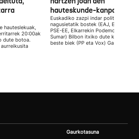
deituta,
hartzen joan den
zarra
hauteskunde-kanpaina
Euskadiko zazpi indar politiko
nagusietatik bostek (EAJ, EH Bildu,
te hauteslekuak,
PSE-EE, Elkarrekin Podemos eta
rritarrek 20:00ak
Sumar) Bilbon itxiko dute kanpaina, e
o dute botoa.
beste biek (PP eta Vox) Gasteizen.
aurreikusita
Gaurkotasuna