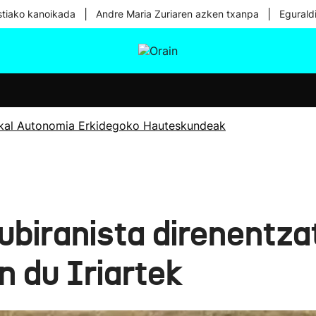
|
|
tiako kanoikada
Andre Maria Zuriaren azken txanpa
Egurald
tura
Ikusmiran
Egural
Osasuna
Teknologia
kal Autonomia Erkidegoko Hauteskundeak
ubiranista direnentza
n du Iriartek