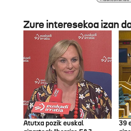
Zure interesekoa izan d
Atutxa pozik euskal
39 