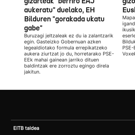
gizarteak "berriro EAJ
giz
aukeratu" duelako, EH
Eus
Bilduren "gorakada ukatu
Mapa 
igand
gabe"
ikusi
Buruzagi jeltzaleak ez du ia zalantzarik
eserl
egin. Gasteizko Gobernuan azken
Bildu
legealdiotako formula errepikatzeko
PSE-E
aukera ziurtzat jo du, horretarako PSE-
Voxek
EEk mahai gainean jarriko dituen
baldintzak ere zorroztu egingo direla
jakitun.
EITB taldea