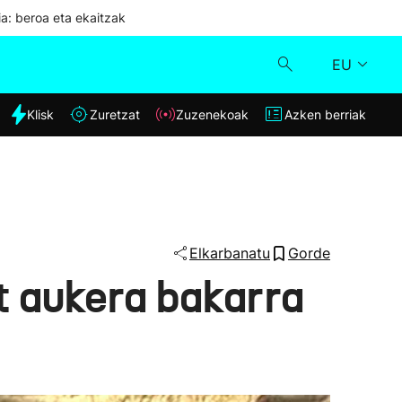
ia: beroa eta ekaitzak
EU
dia
Klisk
Zuretzat
Zuzenekoak
Azken berriak
Klisk
Zuzenekoak
Zuretzat
Elkarbanatu
Gorde
t aukera bakarra
Azken berriak