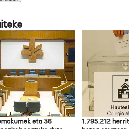
aiteke
emakumek eta 36
1.795.212 herri