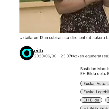
Uztailaren 12an subiranista direnentzat aukera b
eitb
2020/06/30 - 23:07
Azken eguneratzea
Bastidan Maddal
EH Bildu dela. 
Euskal Auton
Eusko Legebil
EH Bildu
Hauteskunde 