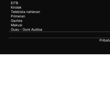
EITB
Kirolak
Telebista nahieran
Primeran
Gaztea
Makusi
Guau - Gure Audioa
Pribat