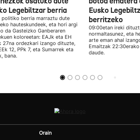
onezkok osatuko dute
botoa ematera 
ko Legebiltzar berria
Eusko Legebilt
politiko berria marraztu dute
berritzeko
eko hauteskundeek, eta hori argi
09:00etan ireki dituz
ko da Gasteizko Ganberaren
normaltasunez, eta he
ekuen koloreetan: EAJk eta EH
arte eman ahal izang
k 27na ordezkari izango dituzte,
Emaitzak 22:30erako 
Ek 12, PPk 7, eta Sumarrek eta
daude.
, bana.
Orain