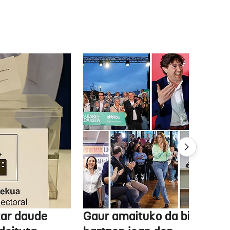
tar daude
Gaur amaituko da bizitasu