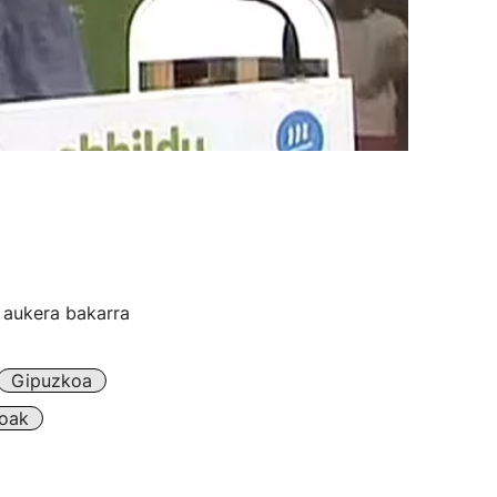
t aukera bakarra
Gipuzkoa
koak