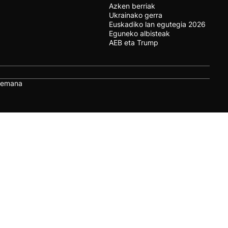
Azken berriak
Ukrainako gerra
Euskadiko lan egutegia 2026
Eguneko albisteak
AEB eta Trump
remana