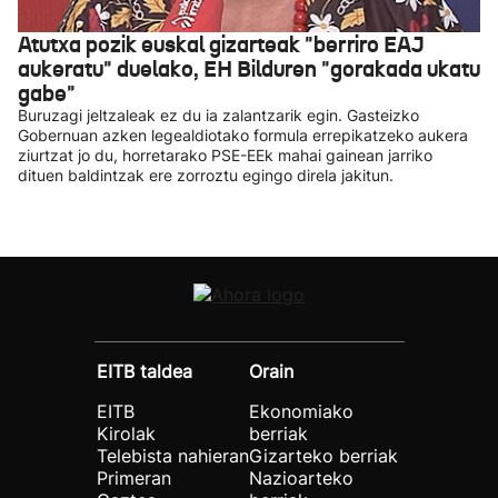
Atutxa pozik euskal gizarteak "berriro EAJ
aukeratu" duelako, EH Bilduren "gorakada ukatu
gabe"
Buruzagi jeltzaleak ez du ia zalantzarik egin. Gasteizko
Gobernuan azken legealdiotako formula errepikatzeko aukera
ziurtzat jo du, horretarako PSE-EEk mahai gainean jarriko
dituen baldintzak ere zorroztu egingo direla jakitun.
EITB taldea
Orain
EITB
Ekonomiako
Kirolak
berriak
Telebista nahieran
Gizarteko berriak
Primeran
Nazioarteko