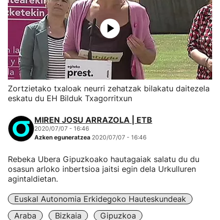
Zortzietako txaloak neurri zehatzak bilakatu daitezela
eskatu du EH Bilduk Txagorritxun
MIREN JOSU ARRAZOLA | ETB
2020/07/07 - 16:46
Azken eguneratzea
2020/07/07 - 16:46
Rebeka Ubera Gipuzkoako hautagaiak salatu du du
osasun arloko inbertsioa jaitsi egin dela Urkulluren
agintaldietan.
Euskal Autonomia Erkidegoko Hauteskundeak
Araba
Bizkaia
Gipuzkoa