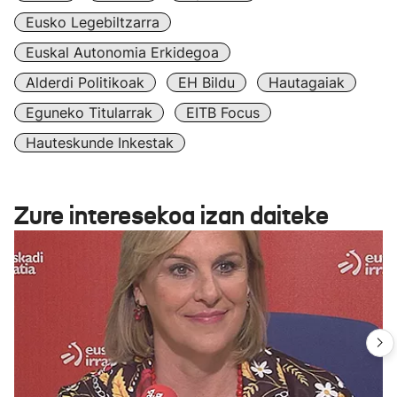
Eusko Legebiltzarra
Euskal Autonomia Erkidegoa
Alderdi Politikoak
EH Bildu
Hautagaiak
Eguneko Titularrak
EITB Focus
Hauteskunde Inkestak
Zure interesekoa izan daiteke