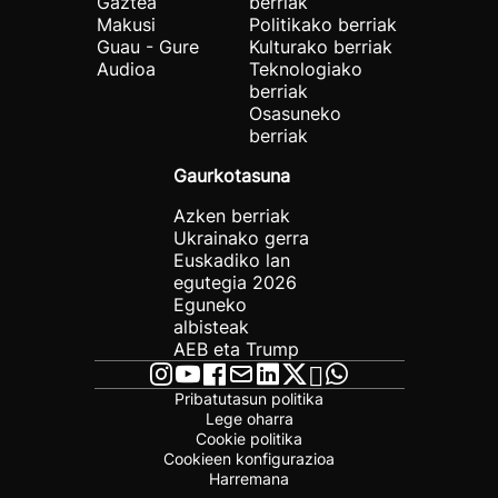
Gaztea
berriak
Makusi
Politikako berriak
Guau - Gure
Kulturako berriak
Audioa
Teknologiako
berriak
Osasuneko
berriak
Gaurkotasuna
Azken berriak
Ukrainako gerra
Euskadiko lan
egutegia 2026
Eguneko
albisteak
AEB eta Trump
Pribatutasun politika
Lege oharra
Cookie politika
Cookieen konfigurazioa
Harremana