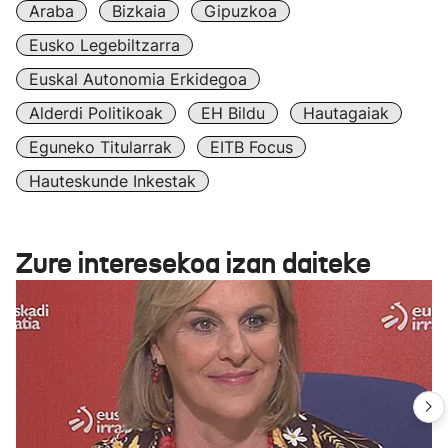
Araba
Bizkaia
Gipuzkoa
Eusko Legebiltzarra
Euskal Autonomia Erkidegoa
Alderdi Politikoak
EH Bildu
Hautagaiak
Eguneko Titularrak
EITB Focus
Hauteskunde Inkestak
Zure interesekoa izan daiteke