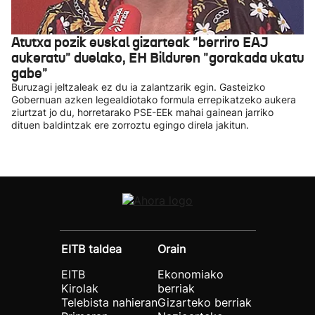
Atutxa pozik euskal gizarteak "berriro EAJ
aukeratu" duelako, EH Bilduren "gorakada ukatu
gabe"
Buruzagi jeltzaleak ez du ia zalantzarik egin. Gasteizko
Gobernuan azken legealdiotako formula errepikatzeko aukera
ziurtzat jo du, horretarako PSE-EEk mahai gainean jarriko
dituen baldintzak ere zorroztu egingo direla jakitun.
EITB taldea
Orain
EITB
Ekonomiako
Kirolak
berriak
Telebista nahieran
Gizarteko berriak