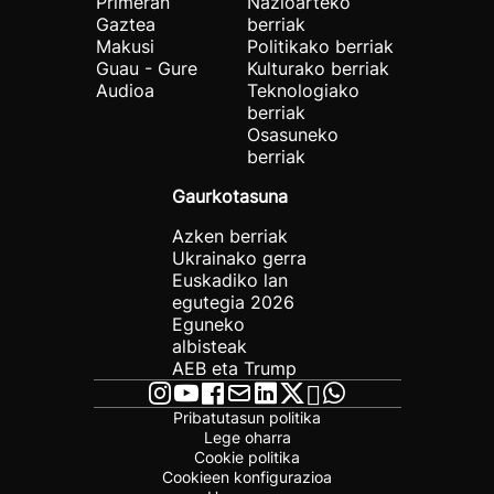
Primeran
Nazioarteko
Gaztea
berriak
Makusi
Politikako berriak
Guau - Gure
Kulturako berriak
Audioa
Teknologiako
berriak
Osasuneko
berriak
Gaurkotasuna
Azken berriak
Ukrainako gerra
Euskadiko lan
egutegia 2026
Eguneko
albisteak
AEB eta Trump
Pribatutasun politika
Lege oharra
Cookie politika
Cookieen konfigurazioa