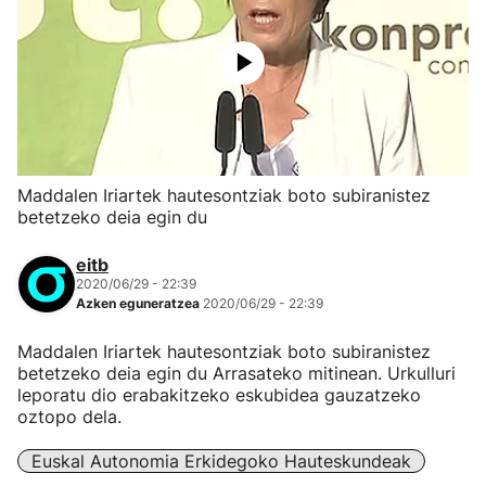
Maddalen Iriartek hautesontziak boto subiranistez
betetzeko deia egin du
eitb
2020/06/29 - 22:39
Azken eguneratzea
2020/06/29 - 22:39
Maddalen Iriartek hautesontziak boto subiranistez
betetzeko deia egin du Arrasateko mitinean. Urkulluri
leporatu dio erabakitzeko eskubidea gauzatzeko
oztopo dela.
Euskal Autonomia Erkidegoko Hauteskundeak