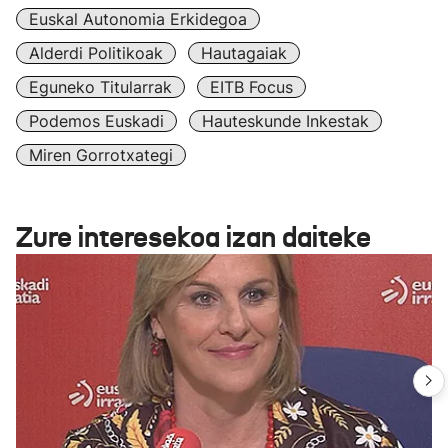
Euskal Autonomia Erkidegoa
Alderdi Politikoak
Hautagaiak
Eguneko Titularrak
EITB Focus
Podemos Euskadi
Hauteskunde Inkestak
Miren Gorrotxategi
Zure interesekoa izan daiteke