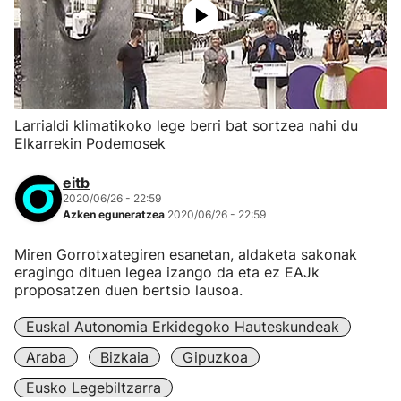
Larrialdi klimatikoko lege berri bat sortzea nahi du
Elkarrekin Podemosek
eitb
2020/06/26 - 22:59
Azken eguneratzea
2020/06/26 - 22:59
Miren Gorrotxategiren esanetan, aldaketa sakonak
eragingo dituen legea izango da eta ez EAJk
proposatzen duen bertsio lausoa.
Euskal Autonomia Erkidegoko Hauteskundeak
Araba
Bizkaia
Gipuzkoa
Eusko Legebiltzarra