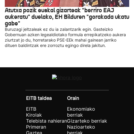
Atutxa pozik euskal gizarteak "berriro EAJ
aukeratu" duelako, EH Bilduren "gorakada ukatu
gabe"
Buruzagi jeltzaleak ez du ia zalantzarik egin. Gasteizko
Gobernuan azken legealdiotako formula errepikatzeko aukera
ziurtzat jo du, horretarako PSE-EEk mahai gainean jarriko
dituen baldintzak ere zorroztu egingo direla jakitun.
EITB taldea
Orain
EITB
Ekonomiako
Kirolak
berriak
Telebista nahieran
Gizarteko berriak
Primeran
Nazioarteko
Gaztea
berriak