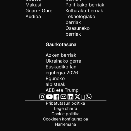
Makusi
Politikako berriak
Guau - Gure
Kulturako berriak
Audioa
Teknologiako
berriak
Osasuneko
berriak
Gaurkotasuna
Azken berriak
Ukrainako gerra
Euskadiko lan
egutegia 2026
Eguneko
albisteak
AEB eta Trump
Pribatutasun politika
Lege oharra
Cookie politika
Cookieen konfigurazioa
Harremana