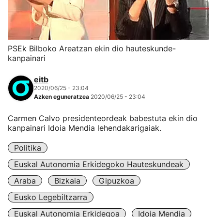
PSEk Bilboko Areatzan ekin dio hauteskunde-
kanpainari
eitb
2020/06/25 - 23:04
Azken eguneratzea
2020/06/25 - 23:04
Carmen Calvo presidenteordeak babestuta ekin dio
kanpainari Idoia Mendia lehendakarigaiak.
Politika
Euskal Autonomia Erkidegoko Hauteskundeak
Araba
Bizkaia
Gipuzkoa
Eusko Legebiltzarra
Euskal Autonomia Erkidegoa
Idoia Mendia