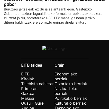
gabe"
Buruzagi jeltzaleak ez du ia zalantzarik egin. Gasteizko
Gobernuan azken legealdiotako formula errepikatzeko aukera
ziurtzat jo du, horretarako PSE-EEk mahai gainean jarriko
dituen baldintzak ere zorroztu egingo direla jakitun.
EITB taldea
Orain
EITB
Ekonomiako
Kirolak
berriak
Telebista nahieran
Gizarteko berriak
Primeran
Nazioarteko
Gaztea
berriak
Makusi
Politikako berriak
Guau - Gure
Kulturako berriak
Audioa
Teknologiako