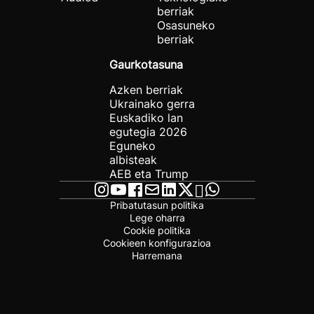
berriak
Osasuneko
berriak
Gaurkotasuna
Azken berriak
Ukrainako gerra
Euskadiko lan
egutegia 2026
Eguneko
albisteak
AEB eta Trump
Pribatutasun politika
Lege oharra
Cookie politika
Cookieen konfigurazioa
Harremana