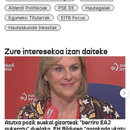
Alderdi Politikoak
PSE EE
Hautagaiak
Eguneko Titularrak
EITB Focus
Hauteskunde Inkestak
Zure interesekoa izan daiteke
Atutxa pozik euskal gizarteak "berriro EAJ
aukeratu" duelako, EH Bilduren "gorakada ukatu