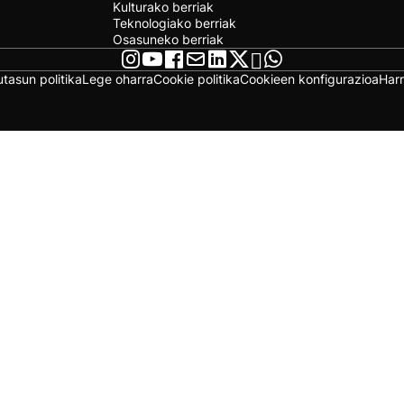
Kulturako berriak
Teknologiako berriak
Osasuneko berriak
utasun politika
Lege oharra
Cookie politika
Cookieen konfigurazioa
Har