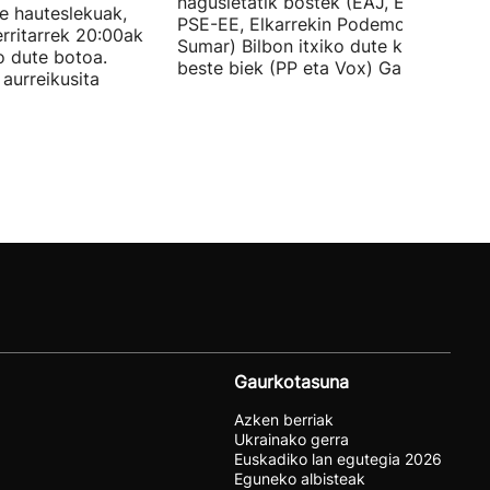
nagusietatik bostek (EAJ, EH Bildu,
te hauteslekuak,
PSE-EE, Elkarrekin Podemos eta
rritarrek 20:00ak
Sumar) Bilbon itxiko dute kanpaina, e
o dute botoa.
beste biek (PP eta Vox) Gasteizen.
aurreikusita
Gaurkotasuna
Azken berriak
Ukrainako gerra
Euskadiko lan egutegia 2026
Eguneko albisteak