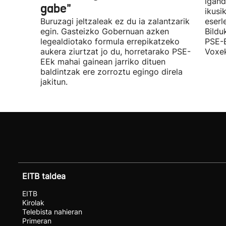
igand
gabe"
ikusi
Buruzagi jeltzaleak ez du ia zalantzarik
eserl
egin. Gasteizko Gobernuan azken
Bildu
legealdiotako formula errepikatzeko
PSE-E
aukera ziurtzat jo du, horretarako PSE-
Voxek
EEk mahai gainean jarriko dituen
baldintzak ere zorroztu egingo direla
jakitun.
EITB taldea
EITB
Kirolak
Telebista nahieran
Primeran