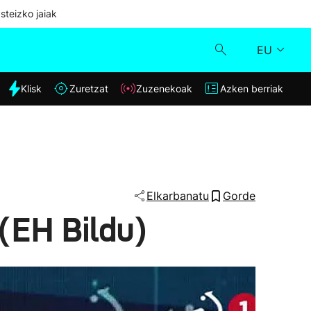
steizko jaiak
EU
dia
Klisk
Zuretzat
Zuzenekoak
Azken berriak
Klisk
Zuzenekoak
Zuretzat
Elkarbanatu
Gorde
(EH Bildu)
Azken berriak