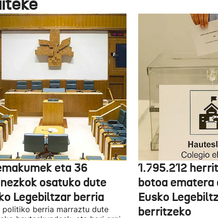
aiteke
emakumek eta 36
1.795.212 herri
onezkok osatuko dute
botoa ematera 
ko Legebiltzar berria
Eusko Legebilt
politiko berria marraztu dute
berritzeko