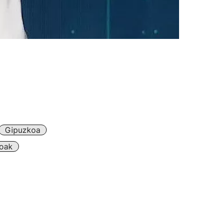
Gipuzkoa
koak