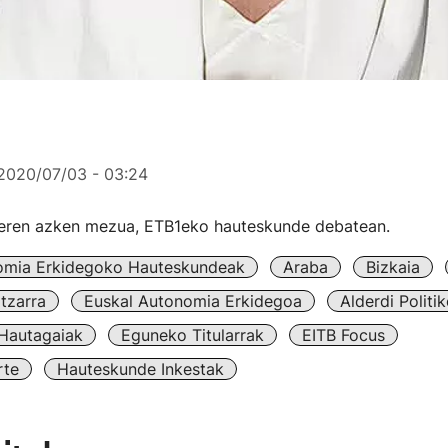
2020/07/03 - 03:24
teren azken mezua, ETB1eko hauteskunde debatean.
omia Erkidegoko Hauteskundeak
Araba
Bizkaia
tzarra
Euskal Autonomia Erkidegoa
Alderdi Politi
Hautagaiak
Eguneko Titularrak
EITB Focus
rte
Hauteskunde Inkestak