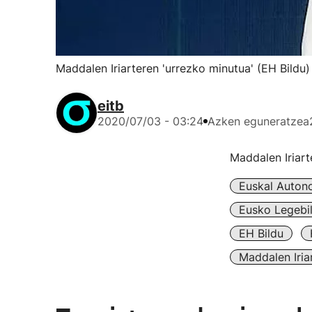
Maddalen Iriarteren 'urrezko minutua' (EH Bildu)
eitb
2020/07/03 - 03:24
Azken eguneratzea
Maddalen Iriar
Euskal Auton
Eusko Legebil
EH Bildu
Maddalen Iria