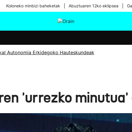
|
|
Koloneko minbizi baheketak
Abuztuaren 12ko eklipsea
Ga
tura
Ikusmiran
Egural
Osasuna
Teknologia
kal Autonomia Erkidegoko Hauteskundeak
en 'urrezko minutua' 