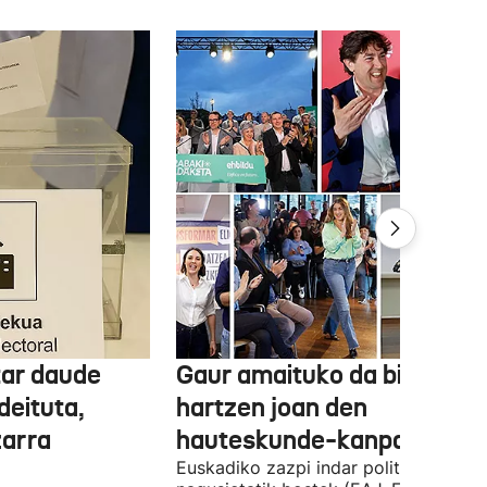
tar daude
Gaur amaituko da bizitasu
deituta,
hartzen joan den
zarra
hauteskunde-kanpaina
Euskadiko zazpi indar politiko