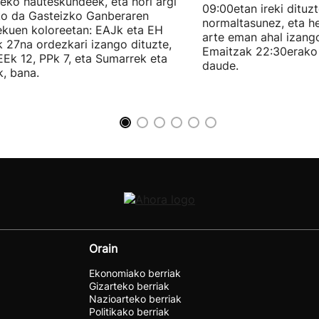
eko hauteskundeek, eta hori argi
09:00etan ireki dituz
ko da Gasteizko Ganberaren
normaltasunez, eta he
ekuen koloreetan: EAJk eta EH
arte eman ahal izang
k 27na ordezkari izango dituzte,
Emaitzak 22:30erako 
Ek 12, PPk 7, eta Sumarrek eta
daude.
, bana.
Orain
Ekonomiako berriak
Gizarteko berriak
Nazioarteko berriak
Politikako berriak