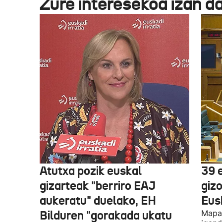
Zure interesekoa izan d
Atutxa pozik euskal
39 
gizarteak "berriro EAJ
giz
aukeratu" duelako, EH
Eus
Bilduren "gorakada ukatu
Mapa 