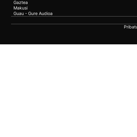
Gaztea
Makusi
Guau - Gure Audioa
Pribat