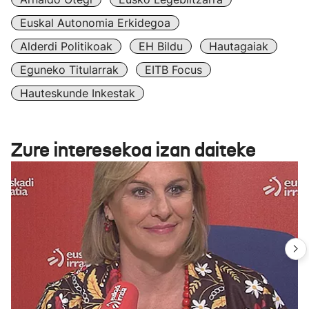
Euskal Autonomia Erkidegoa
Alderdi Politikoak
EH Bildu
Hautagaiak
Eguneko Titularrak
EITB Focus
Hauteskunde Inkestak
Zure interesekoa izan daiteke