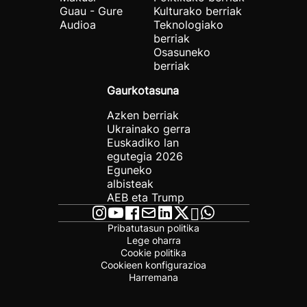
Guau - Gure
Kulturako berriak
Audioa
Teknologiako
berriak
Osasuneko
berriak
Gaurkotasuna
Azken berriak
Ukrainako gerra
Euskadiko lan
egutegia 2026
Eguneko
albisteak
AEB eta Trump
Pribatutasun politika
Lege oharra
Cookie politika
Cookieen konfigurazioa
Harremana