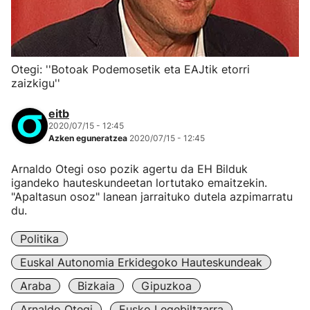
Otegi: ''Botoak Podemosetik eta EAJtik etorri
zaizkigu''
eitb
2020/07/15 - 12:45
Azken eguneratzea
2020/07/15 - 12:45
Arnaldo Otegi oso pozik agertu da EH Bilduk
igandeko hauteskundeetan lortutako emaitzekin.
"Apaltasun osoz" lanean jarraituko dutela azpimarratu
du.
Politika
Euskal Autonomia Erkidegoko Hauteskundeak
Araba
Bizkaia
Gipuzkoa
Arnaldo Otegi
Eusko Legebiltzarra