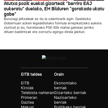
Atutxa pozik euskal gizarteak "berriro EAJ
aukeratu" duelako, EH Bilduren "gorakada ukatu
gabe"
Buruzagi jeltzaleak ez du ia zalantzarik egin. Gasteizko
Gobernuan azken legealdiotako formula errepikatzeko aukera
ziurtzat jo du, horretarako PSE-EEk mahai gainean jarriko
dituen baldintzak ere zorroztu egingo direla jakitun.
EITB taldea
Orain
EITB
Ekonomiako
Kirolak
berriak
Telebista nahieran
Gizarteko berriak
Primeran
Nazioarteko
Gaztea
berriak
Makusi
Politikako berriak