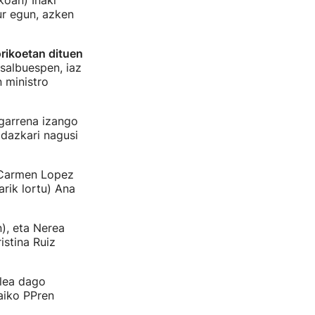
koan) Iñaki
ur egun, azken
orikoetan dituen
 salbuespen, iaz
 ministro
igarrena izango
idazkari nagusi
 Carmen Lopez
rik lortu) Ana
), eta Nerea
istina Ruiz
slea dago
aiko PPren