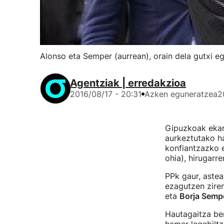
Alonso eta Semper (aurrean), orain dela gutxi eg
Agentziak | erredakzioa
2016/08/17 - 20:31
Azken eguneratzea
2
Gipuzkoak ekar
aurkeztutako h
konfiantzazko 
ohia), hirugarre
PPk gaur, astea
ezagutzen zire
eta
Borja Semp
Hautagaitza ber