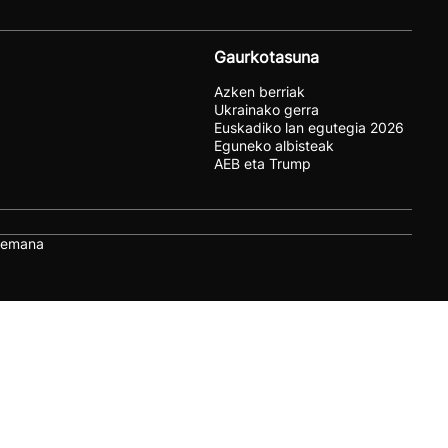
Gaurkotasuna
Azken berriak
Ukrainako gerra
Euskadiko lan egutegia 2026
Eguneko albisteak
AEB eta Trump
remana