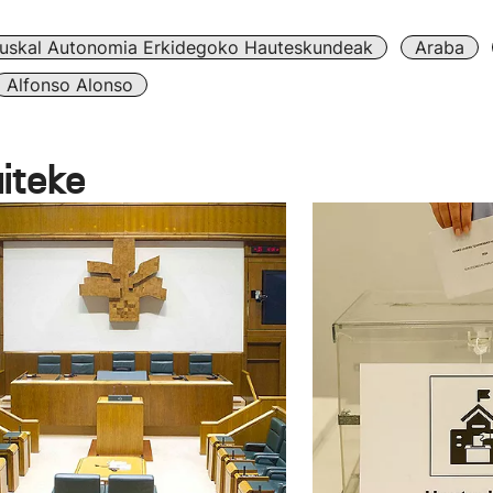
uskal Autonomia Erkidegoko Hauteskundeak
Araba
Alfonso Alonso
aiteke