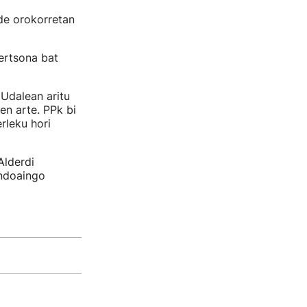
de orokorretan
ertsona bat
Udalean aritu
en arte. PPk bi
rleku hori
Alderdi
Andoaingo