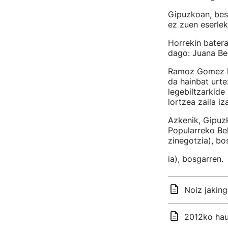
Gipuzkoan, bes
ez zuen eserlek
Horrekin bater
dago: Juana B
Ramoz Gomez hi
da hainbat urte
legebiltzarkide 
lortzea zaila i
Azkenik, Gipuz
Popularreko Bel
zinegotzia), bo
ia), bosgarren.
Noiz jakin
2012ko haut