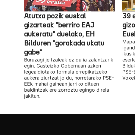
Atutxa pozik euskal
39 
gizarteak "berriro EAJ
giz
aukeratu" duelako, EH
Eus
Bilduren "gorakada ukatu
Mapa 
igand
gabe"
ikusi
Buruzagi jeltzaleak ez du ia zalantzarik
eserl
egin. Gasteizko Gobernuan azken
Bildu
legealdiotako formula errepikatzeko
PSE-E
aukera ziurtzat jo du, horretarako PSE-
Voxek
EEk mahai gainean jarriko dituen
baldintzak ere zorroztu egingo direla
jakitun.