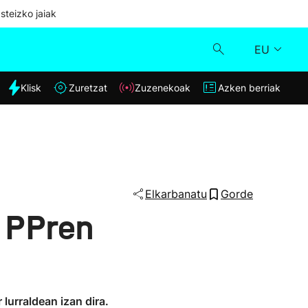
steizko jaiak
EU
dia
Klisk
Zuretzat
Zuzenekoak
Azken berriak
Klisk
Zuzenekoak
Zuretzat
Elkarbanatu
Gorde
 PPren
Azken berriak
urraldean izan dira.