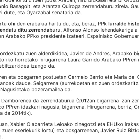
arkide lortu zituen (bost Araban, hiru Bizkaian eta bi Gipuz
nio Basagoiti eta Arantza Quiroga zerrendaburu zirela. Ga
zi dute, eta Oyarzabal senataria da.
tu ohi den erabakia hartu du, eta, beraz, PPk
lurralde hist
zendatu ditu zerrendaburu
, Alfonso Alonso lehendakarigaia
on Arabako PPko presidente izateari, Espainiako Gobernuan
ordezkatu zuen alderdikidea, Javier de Andres, Arabako b
storiko horretako hirugarrena Laura Garrido Arabako PPren 
biltzarkidea izango da.
ren eta bosgarren postuetan Carmelo Barrio eta Maria del
anoak daude. Seigarrena (aurrekoetan ez zuen ordezkaritza
 Nagusietako bozeramailea da.
n Damborenea da zerrendaburua (2012an bigarrena izan zen
o PPren idazkari nagusia, bigarrena. Hirugarrena, berriz, Cr
a da 2014tik).
an, Xabier Olabarrieta Leioako zinegotzi eta EHUko iraka
 zuen eserlekurik lortu) eta bosgarrenean, Javier Ruiz Bizk
a.