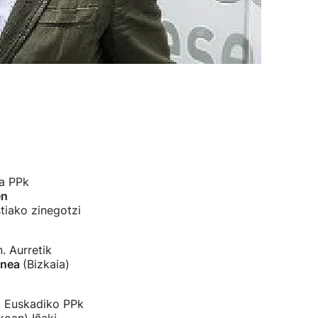
ta PPk
en
iako zinegotzi
. Aurretik
enea
(Bizkaia)
n, Euskadiko PPk