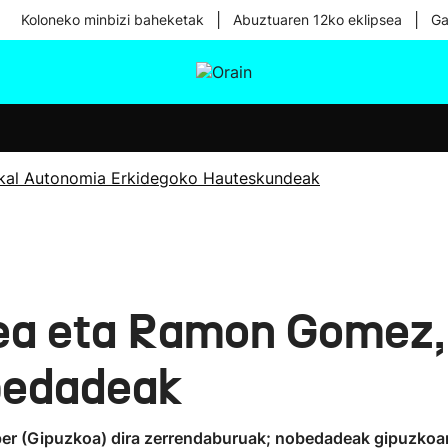
|
|
Koloneko minbizi baheketak
Abuztuaren 12ko eklipsea
Ga
tura
Ikusmiran
Egural
Osasuna
Teknologia
kal Autonomia Erkidegoko Hauteskundeak
a eta Ramon Gomez,
bedadeak
r (Gipuzkoa) dira zerrendaburuak; nobedadeak gipuzkoar l