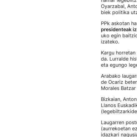
hamar legebiltz
Oyarzabal, Anto
biek politika ut
PPk askotan har
presidenteak i
uko egin baitzi
izateko.
Kargu horretan 
da. Lurralde hi
eta egungo lege
Arabako laugar
de Ocariz beter
Morales Batzar
Bizkaian, Anto
Llanos Euskadik
(legebiltzarkide
Laugarren postu
(aurrekoetan ez
idazkari nagusi