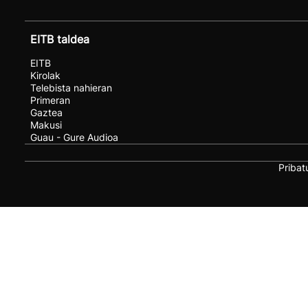
EITB taldea
EITB
Kirolak
Telebista nahieran
Primeran
Gaztea
Makusi
Guau - Gure Audioa
Pribat