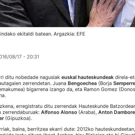
indako ekitaldi batean. Argazkia: EFE
016/08/17 - 20:31
ri ditu nobedade nagusiak
euskal hauteskundeak
direla-e
autagaien zerrendetan. Juana
Bengoechea
(Borja
Semperr
emakumea) bigarrena izango da, eta Ramon Gomez (Donost
na.
zkena, erregistratu ditu zerrendak Hauteskunde Batzordean
n zerrendaburuak:
Alfonso Alonso
(Araba),
Anton Dambor
er
(Gipuzkoa).
riak, baina, berritzea ekarri dute: 2012ko hauteskundeeta