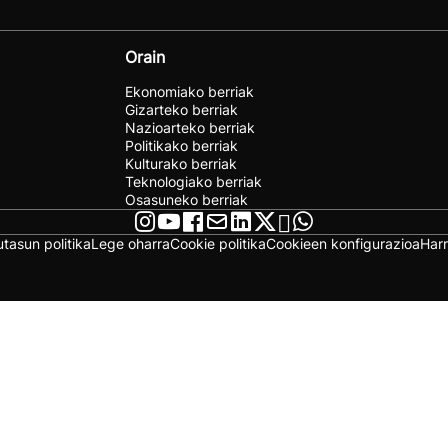
Orain
Ekonomiako berriak
Gizarteko berriak
Nazioarteko berriak
Politikako berriak
Kulturako berriak
Teknologiako berriak
Osasuneko berriak
utasun politika
Lege oharra
Cookie politika
Cookieen konfigurazioa
Har