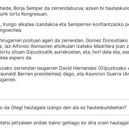
talde, Borja Semper da zerrendaburua; azken bi hauteskun
urik lortu Kongresuan.
a, Irungo alkatea izandakoa eta Semperren konfiantzazko p
engoechea.
rugarren postuan ageri da zerrendan. Gomez Donostiako 
z, iaz Alfonso Alonsoren aholkulari izateko Madrilera joan z
lortu zituen Gipuzkoatik aurrekoetan, eta, hori dela eta, ese
zatea espero da.
koako zerrendan laugarren David Hernandez (Gipuzkoako 
aunaldi Berrien presidentea) dago, eta Asuncion Guerra (
sgarren.
go da Otegi hautagaia izango den ala ez hauteskundeetan?
etsi jeltzaleen erdiak baino gehiago ez dira orain hautagai