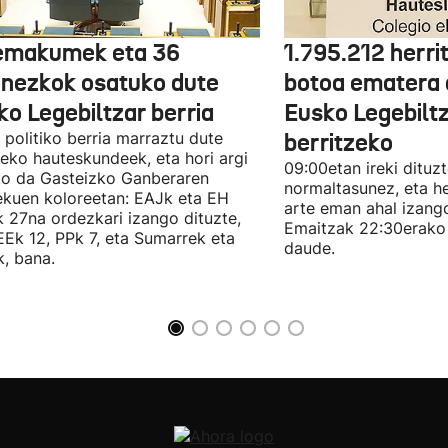
emakumek eta 36
1.795.212 herri
onezkok osatuko dute
botoa ematera 
ko Legebiltzar berria
Eusko Legebilt
politiko berria marraztu dute
berritzeko
eko hauteskundeek, eta hori argi
09:00etan ireki dituz
ko da Gasteizko Ganberaren
normaltasunez, eta he
ekuen koloreetan: EAJk eta EH
arte eman ahal izang
k 27na ordezkari izango dituzte,
Emaitzak 22:30erako 
Ek 12, PPk 7, eta Sumarrek eta
daude.
, bana.