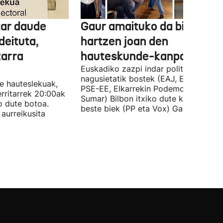
tar daude
Gaur amaituko da bizitasu
deituta,
hartzen joan den
zarra
hauteskunde-kanpaina
Euskadiko zazpi indar politiko
nagusietatik bostek (EAJ, EH Bildu,
te hauteslekuak,
PSE-EE, Elkarrekin Podemos eta
rritarrek 20:00ak
Sumar) Bilbon itxiko dute kanpaina, e
o dute botoa.
beste biek (PP eta Vox) Gasteizen.
aurreikusita