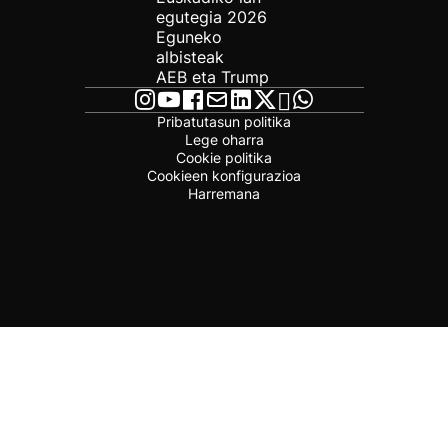
egutegia 2026
Eguneko
albisteak
AEB eta Trump
Pribatutasun politika
Lege oharra
Cookie politika
Cookieen konfigurazioa
Harremana