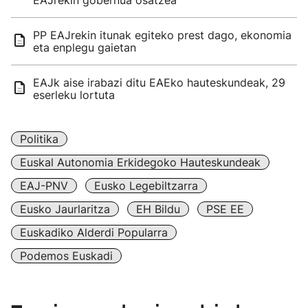
EAJrekin gobernua osatzea
PP EAJrekin itunak egiteko prest dago, ekonomia
eta enplegu gaietan
EAJk aise irabazi ditu EAEko hauteskundeak, 29
eserleku lortuta
Politika
Euskal Autonomia Erkidegoko Hauteskundeak
EAJ-PNV
Eusko Legebiltzarra
Eusko Jaurlaritza
EH Bildu
PSE EE
Euskadiko Alderdi Popularra
Podemos Euskadi