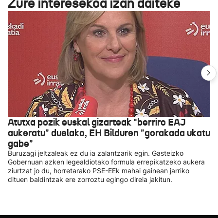
Zure interesekoa izan daiteke
Atutxa pozik euskal gizarteak "berriro EAJ
aukeratu" duelako, EH Bilduren "gorakada ukatu
gabe"
Buruzagi jeltzaleak ez du ia zalantzarik egin. Gasteizko
Gobernuan azken legealdiotako formula errepikatzeko aukera
ziurtzat jo du, horretarako PSE-EEk mahai gainean jarriko
dituen baldintzak ere zorroztu egingo direla jakitun.