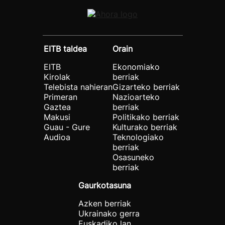
EITB taldea
Orain
EITB
Ekonomiako
Kirolak
berriak
Telebista nahieran
Gizarteko berriak
Primeran
Nazioarteko
Gaztea
berriak
Makusi
Politikako berriak
Guau - Gure
Kulturako berriak
Audioa
Teknologiako
berriak
Osasuneko
berriak
Gaurkotasuna
Azken berriak
Ukrainako gerra
Euskadiko lan