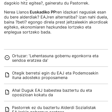
dagokio hitz egitea?, gaineratu du Pastorrek.
Nerea Llanos
Euskadiko PP
ren idazkari nagusiak esan
du bere alderdiak? EAJren alternatiba? izan nahi duela,
baina ?beti? egongo direla prest jeltzaleekin akordioak
egiteko, ekonomiaren hazkundea lortzeko eta
enplegua sortzeko bada.
Ortuzar: 'Lehentasuna gobernu egonkorra eta
sendoa eratzea da'
Otegik berretsi egin du EAJ eta Podemosekin
ituna adosteko proposamena
Ahal Duguk EAJ babestea baztertu du eta
oposizioan kokatu da
Pastorrek ez du baztertu Alderdi Sozialistak