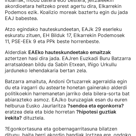
indarrak, modu batera edo bestera, jeltzaleekin
akordioetara heltzeko prest agertu dira, Elkarrekin
Podemos ezik. Koalizio moreak baztertu egin du jada
EAJ babestea.
Atzo egindako hauteskundeetan, EAJk 29 eserleku
eskuratu zituen, EH Bilduk 17, Elkarrekin Podemosek
11, PSE-EEk 9 eta PPk beste horrenbeste.
Alderdiak
EAEko hauteskundeetako emaitzak
aztertzen hasi dira jada. EAJren Euzkadi Buru Batzarra
arratsaldean bildu da Sabin Etxean, Iñigo Urkullu
jarduneko lehendakaria bertan zela.
Batzarra amaituta, Andoni Ortuzarrek agerraldia egin
du eta iragarri du astearte honetan gainerako alderdi
politikoekin harremanetan jarriko dela bilera-sorta bat
abiarazteko asmoz. EAJko buruzagiak esan du euren
helburua Eusko Jaurlaritza
?sendoa eta egonkorra?
eratzea dela eta bide horretan
?hipotesi guztiak
irekita?
dituztela.
?Egonkortasuna eta gobernagarritasuna bilatzen
ditugu, baita herri akordio handiak lortzea ere, ondoko