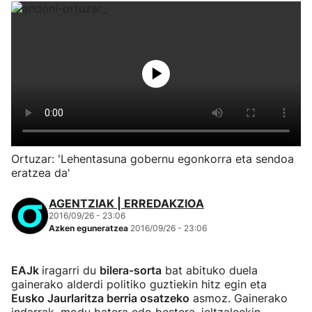
Ortuzar: 'Lehentasuna gobernu egonkorra eta sendoa
eratzea da'
AGENTZIAK | ERREDAKZIOA
2016/09/26 - 23:06
Azken eguneratzea
2016/09/26 - 23:06
EAJk
iragarri du
bilera-sorta
bat abituko duela
gainerako alderdi politiko guztiekin hitz egin eta
Eusko Jaurlaritza berria osatzeko
asmoz. Gainerako