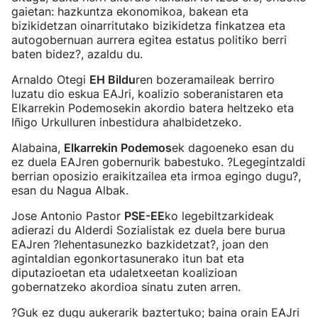
gaietan: hazkuntza ekonomikoa, bakean eta
bizikidetzan oinarritutako bizikidetza finkatzea eta
autogobernuan aurrera egitea estatus politiko berri
baten bidez?, azaldu du.
Arnaldo Otegi
EH Bildu
ren bozeramaileak berriro
luzatu dio eskua EAJri, koalizio soberanistaren eta
Elkarrekin Podemosekin akordio batera heltzeko eta
Iñigo Urkulluren inbestidura ahalbidetzeko.
Alabaina,
Elkarrekin Podemos
ek dagoeneko esan du
ez duela EAJren gobernurik babestuko. ?Legegintzaldi
berrian oposizio eraikitzailea eta irmoa egingo dugu?,
esan du Nagua Albak.
Jose Antonio Pastor
PSE-EE
ko legebiltzarkideak
adierazi du Alderdi Sozialistak ez duela bere burua
EAJren ?lehentasunezko bazkidetzat?, joan den
agintaldian egonkortasunerako itun bat eta
diputazioetan eta udaletxeetan koalizioan
gobernatzeko akordioa sinatu zuten arren.
?Guk ez dugu aukerarik baztertuko; baina orain EAJri