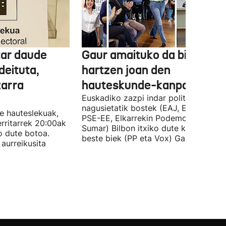
tar daude
Gaur amaituko da bizitasu
deituta,
hartzen joan den
zarra
hauteskunde-kanpaina
Euskadiko zazpi indar politiko
nagusietatik bostek (EAJ, EH Bildu,
te hauteslekuak,
PSE-EE, Elkarrekin Podemos eta
rritarrek 20:00ak
Sumar) Bilbon itxiko dute kanpaina, e
o dute botoa.
beste biek (PP eta Vox) Gasteizen.
aurreikusita