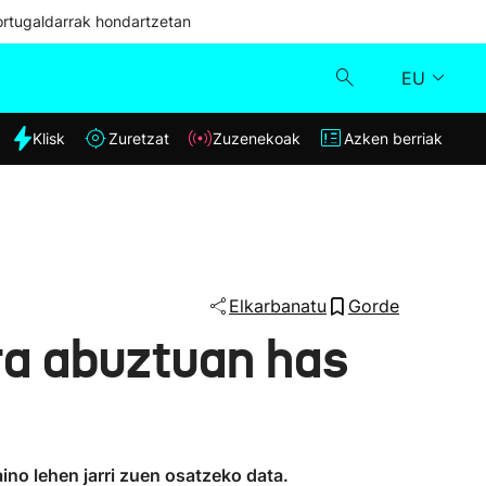
ortugaldarrak hondartzetan
EU
dia
Klisk
Zuretzat
Zuzenekoak
Azken berriak
Klisk
Zuzenekoak
Zuretzat
Elkarbanatu
Gorde
ra abuztuan has
Azken berriak
ino lehen jarri zuen osatzeko data.