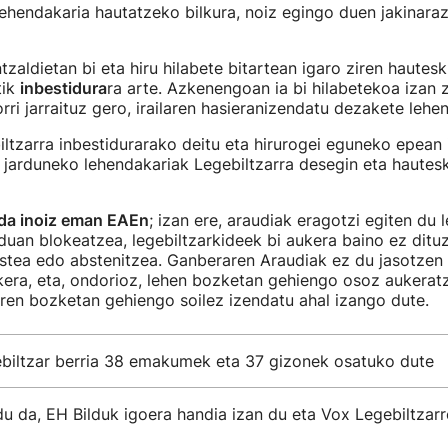
lehendakaria hautatzeko bilkura, noiz egingo duen jakinara
tzaldietan bi eta hiru hilabete bitartean igaro ziren hautes
tik
inbestidura
ra arte. Azkenengoan ia bi hilabetekoa izan
rri jarraituz gero, irailaren hasieranizendatu dezakete lehe
iltzarra inbestidurarako deitu eta hirurogei eguneko epean 
 jarduneko lehendakariak Legebiltzarra desegin eta hautes
 da inoiz eman EAEn
; izan ere, araudiak eragotzi egiten du 
uan blokeatzea, legebiltzarkideek bi aukera baino ez dituz
stea edo abstenitzea. Ganberaren Araudiak ez du jasotzen
era, eta, ondorioz, lehen bozketan gehiengo osoz aukerat
ren bozketan gehiengo soilez izendatu ahal izango dute.
biltzar berria 38 emakumek eta 37 gizonek osatuko dute
u da, EH Bilduk igoera handia izan du eta Vox Legebiltzarr