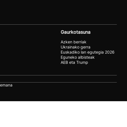
Gaurkotasuna
Azken berriak
Ukrainako gerra
Euskadiko lan egutegia 2026
Eguneko albisteak
AEB eta Trump
remana