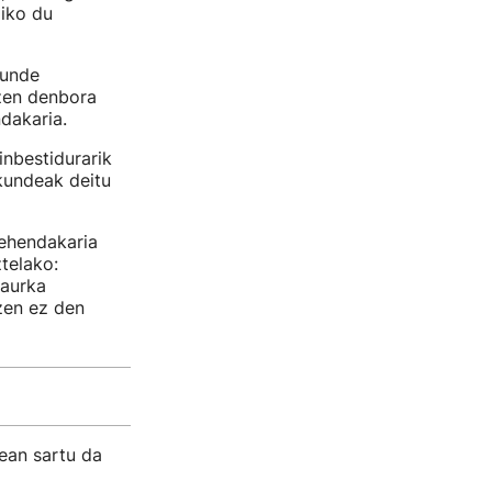
ziko du
kunde
 zen denbora
ndakaria.
inbestidurarik
kundeak deitu
lehendakaria
telako:
 aurka
zen ez den
ean sartu da