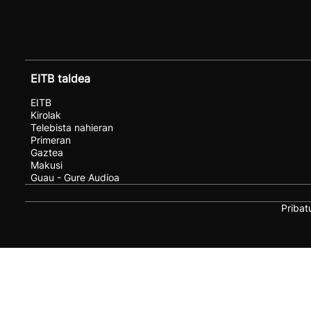
EITB taldea
EITB
Kirolak
Telebista nahieran
Primeran
Gaztea
Makusi
Guau - Gure Audioa
Pribat