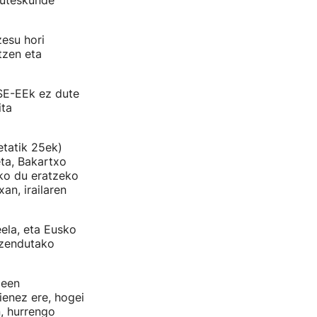
Hauteskunde
zesu hori
tzen eta
PSE-EEk ez dute
ita
etatik 25ek)
eta, Bakartxo
ko du eratzeko
an, irailaren
ela, eta Eusko
uzendutako
deen
enez ere, hogei
, hurrengo