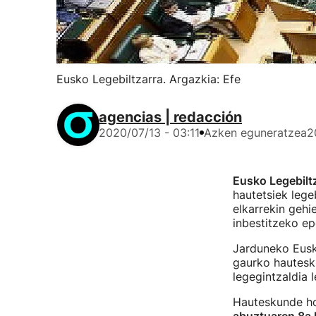
Eusko Legebiltzarra. Argazkia: Efe
agencias | redacción
2020/07/13 - 03:11
Azken eguneratzea
2
Eusko Legebilt
hautetsiek lege
elkarrekin gehi
inbestitzeko ep
Jarduneko Eusko
gaurko hautesk
legegintzaldia 
Hauteskunde hor