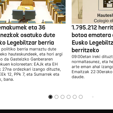
emakumek eta 36
1.795.212 herri
onezkok osatuko dute
botoa ematera 
ko Legebiltzar berria
Eusko Legebilt
politiko berria marraztu dute
berritzeko
eko hauteskundeek, eta hori argi
09:00etan ireki dituz
ko da Gasteizko Ganberaren
normaltasunez, eta he
ekuen koloreetan: EAJk eta EH
arte eman ahal izang
k 27na ordezkari izango dituzte,
Emaitzak 22:30erako 
Ek 12, PPk 7, eta Sumarrek eta
daude.
, bana.