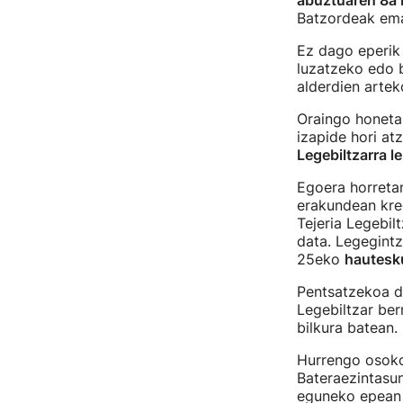
abuztuaren 8a 
Batzordeak ema
Ez dago eperik 
luzatzeko edo 
alderdien arte
Oraingo honetan
izapide hori at
Legebiltzarra l
Egoera horretan
erakundean kred
Tejeria Legebi
data. Legegintz
25eko
hautesku
Pentsatzekoa da
Legebiltzar be
bilkura batean.
Hurrengo osoko 
Bateraezintasu
eguneko epean a