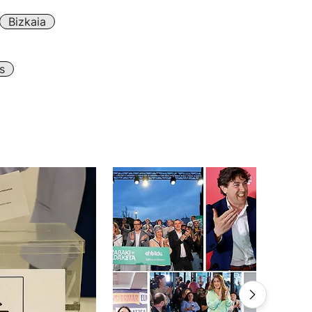
Bizkaia
s