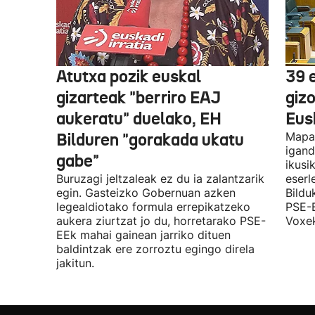
Atutxa pozik euskal
39 
gizarteak "berriro EAJ
giz
aukeratu" duelako, EH
Eus
Bilduren "gorakada ukatu
Mapa 
igand
gabe"
ikusi
Buruzagi jeltzaleak ez du ia zalantzarik
eserl
egin. Gasteizko Gobernuan azken
Bildu
legealdiotako formula errepikatzeko
PSE-E
aukera ziurtzat jo du, horretarako PSE-
Voxek
EEk mahai gainean jarriko dituen
baldintzak ere zorroztu egingo direla
jakitun.