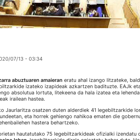
020/07/13 - 03:34
zarra abuztuaren amaieran
eratu ahal izango litzateke, bald
biltzarkide izateko izapideak azkartzen badituzte. EAJk e
engo absolutua lortuta, litekeena da hala izatea eta lehenda
eak irailean hastea.
 Jaurlaritza osatzen duten alderdiek 41 legebiltzarkide lor
undeetan, eta horrek gehiengo nahikoa ematen die gobernu
lehenbailehen hastera behartzeko.
ietan hautatutako 75 legebiltzarkideak ofizialki izendatu 