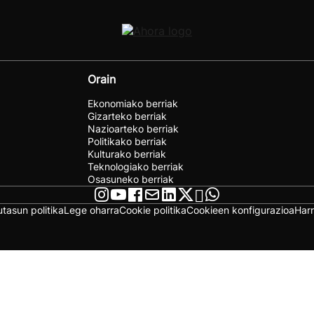
Orain
Ekonomiako berriak
Gizarteko berriak
Nazioarteko berriak
Politikako berriak
Kulturako berriak
Teknologiako berriak
Osasuneko berriak
utasun politika
Lege oharra
Cookie politika
Cookieen konfigurazioa
Har