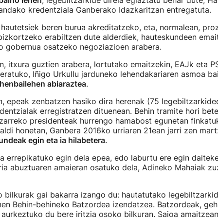
baino lehen
, legebiltzarkide direla egiaztatu behar dute, 
ndako kredentziala Ganberako Idazkaritzan entregatuta.
hautetsiek beren burua akreditatzeko, eta, normalean, pro
bizkortzeko erabiltzen dute alderdiek, hauteskundeen emai
ko gobernua osatzeko negoziazioen arabera.
, itxura guztien arabera, lortutako emaitzekin, EAJk eta 
zeratuko, Iñigo Urkullu jarduneko lehendakariaren asmoa ba
ehenbailehen abiaraztea
.
, epeak zenbatzen hasiko dira herenak (75 legebiltzarkide
entzialak erregistratzen dituenean. Behin tramite hori bet
ltzarreko presidenteak hurrengo hamabost egunetan finkatu
aldi honetan, Ganbera 2016ko urriaren 21ean jarri zen martx
ndeak egin eta ia hilabetera
.
 errepikatuko egin dela epea, edo laburtu ere egin daiteke
rria abuztuaren amaieran osatuko dela, Adineko Mahaiak z
bilkurak gai bakarra izango du: hautatutako legebiltzarki
nen Behin-behineko Batzordea izendatzea. Batzordeak, gehi
urkeztuko du bere iritzia osoko bilkuran. Saioa amaitzean