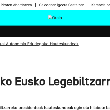
|
|
 Piraten Abordatzea
Celedonen igoera Gasteizen
Karabela p
tura
Ikusmiran
Egural
Osasuna
Teknologia
kal Autonomia Erkidegoko Hauteskundeak
iko Eusko Legebiltzar
iltzarreko presidenteak hauteskundeak egin eta hilabete ba