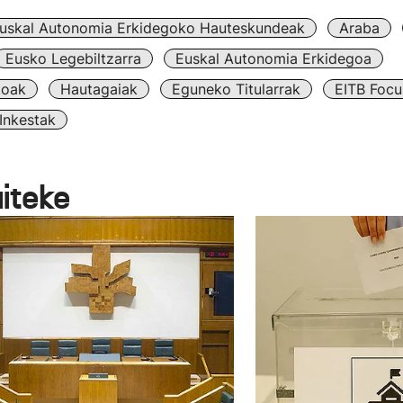
uskal Autonomia Erkidegoko Hauteskundeak
Araba
Eusko Legebiltzarra
Euskal Autonomia Erkidegoa
koak
Hautagaiak
Eguneko Titularrak
EITB Focu
Inkestak
aiteke