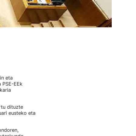
in eta
ta PSE-EEk
karia
tu dituzte
ari eusteko eta
ondoren,