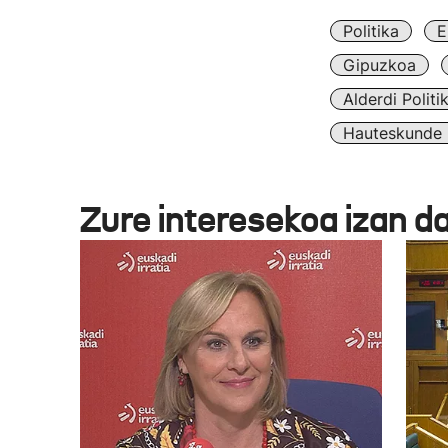
Politika
E
Gipuzkoa
Alderdi Politi
Hauteskunde 
Zure interesekoa izan d