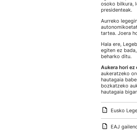
osoko bilkura, 
presidenteak.
Aurreko legegin
autonomikoeta
tartea. Joera ho
Hala ere, Legeb
egiten ez bada,
beharko ditu.
Aukera hori ez
aukeratzeko ord
hautagaia babe
bozkatzeko auk
hautagaia bigar
Eusko Lege
EAJ gailend