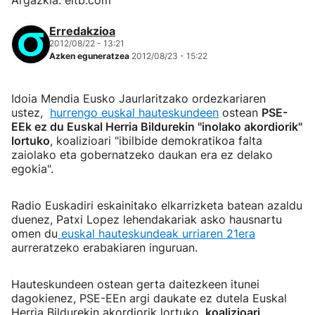
Argazkia: eitb.com
Erredakzioa
2012/08/22 - 13:21
Azken eguneratzea
2012/08/23 - 15:22
Idoia Mendia Eusko Jaurlaritzako ordezkariaren
ustez,
hurrengo euskal hauteskundeen
ostean
PSE-
EEk ez du
Euskal Herria Bildurekin
"inolako akordiorik"
lortuko
, koalizioari "ibilbide demokratikoa falta
zaiolako eta gobernatzeko daukan era ez delako
egokia".
Radio Euskadiri eskainitako elkarrizketa batean azaldu
duenez, Patxi Lopez lehendakariak asko hausnartu
omen du
euskal hauteskundeak urriaren 21era
aurreratzeko erabakiaren inguruan.
Hauteskundeen ostean gerta daitezkeen itunei
dagokienez, PSE-EEn argi daukate ez dutela Euskal
Herria Bildurekin akordiorik lortuko,
koalizioari