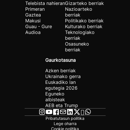
Telebista nahieran
Gizarteko berriak
Primeran
Nazioarteko
Gaztea
berriak
Makusi
Politikako berriak
Guau - Gure
Kulturako berriak
Audioa
Teknologiako
berriak
Osasuneko
berriak
Gaurkotasuna
Azken berriak
Ukrainako gerra
Euskadiko lan
egutegia 2026
Eguneko
albisteak
AEB eta Trump
Pribatutasun politika
Lege oharra
Cookie politika