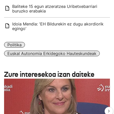
Baliteke 15 egun atzeratzea Uribetxebarriari
buruzko erabakia
Idoia Mendia: 'EH Bildurekin ez dugu akordiorik
egingo'
Politika
Euskal Autonomia Erkidegoko Hauteskundeak
Zure interesekoa izan daiteke