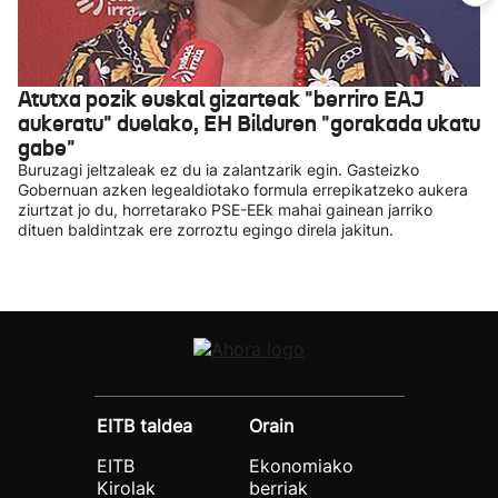
Atutxa pozik euskal gizarteak "berriro EAJ
aukeratu" duelako, EH Bilduren "gorakada ukatu
gabe"
Buruzagi jeltzaleak ez du ia zalantzarik egin. Gasteizko
Gobernuan azken legealdiotako formula errepikatzeko aukera
ziurtzat jo du, horretarako PSE-EEk mahai gainean jarriko
dituen baldintzak ere zorroztu egingo direla jakitun.
EITB taldea
Orain
EITB
Ekonomiako
Kirolak
berriak