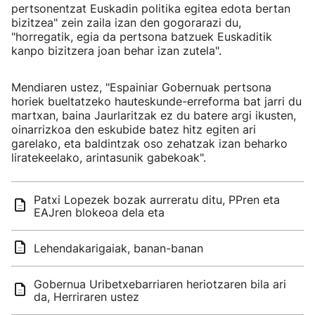
pertsonentzat Euskadin politika egitea edota bertan
bizitzea" zein zaila izan den gogorarazi du,
"horregatik, egia da pertsona batzuek Euskaditik
kanpo bizitzera joan behar izan zutela".
Mendiaren ustez, "Espainiar Gobernuak pertsona
horiek bueltatzeko hauteskunde-erreforma bat jarri du
martxan, baina Jaurlaritzak ez du batere argi ikusten,
oinarrizkoa den eskubide batez hitz egiten ari
garelako, eta baldintzak oso zehatzak izan beharko
liratekeelako, arintasunik gabekoak".
Patxi Lopezek bozak aurreratu ditu, PPren eta
EAJren blokeoa dela eta
Lehendakarigaiak, banan-banan
Gobernua Uribetxebarriaren heriotzaren bila ari
da, Herriraren ustez