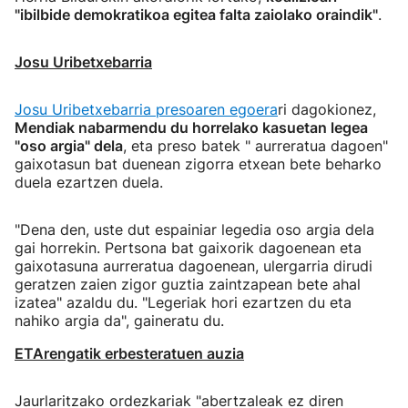
"ibilbide demokratikoa egitea falta zaiolako oraindik"
.
Josu Uribetxebarria
Josu Uribetxebarria presoaren egoera
ri dagokionez,
Mendiak nabarmendu du horrelako kasuetan legea
"oso argia" dela
, eta preso batek " aurreratua dagoen"
gaixotasun bat duenean zigorra etxean bete beharko
duela ezartzen duela.
"Dena den, uste dut espainiar legedia oso argia dela
gai horrekin. Pertsona bat gaixorik dagoenean eta
gaixotasuna aurreratua dagoenean, ulergarria dirudi
geratzen zaien zigor guztia zaintzapean bete ahal
izatea" azaldu du. "Legeriak hori ezartzen du eta
nahiko argia da", gaineratu du.
ETArengatik erbesteratuen auzia
Jaurlaritzako ordezkariak "abertzaleak ez diren