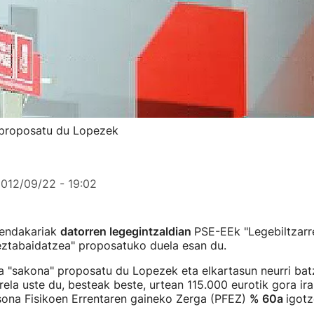
 proposatu du Lopezek
012/09/22 - 19:02
endakariak
datorren legegintzaldian
PSE-EEk "Legebiltzar
eztabaidatzea" proposatuko duela esan du.
a "sakona" proposatu du Lopezek eta elkartasun neurri bat
ela uste du, besteak beste, urtean 115.000 eurotik gora ir
sona Fisikoen Errentaren gaineko Zerga (PFEZ)
% 60a
igotz