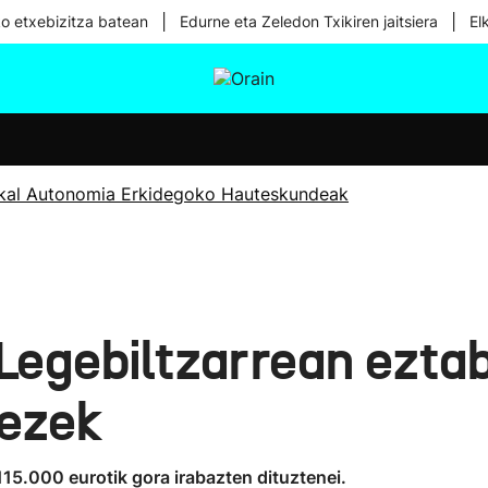
|
|
ko etxebizitza batean
Edurne eta Zeledon Txikiren jaitsiera
El
tura
Ikusmiran
Egural
Osasuna
Teknologia
kal Autonomia Erkidegoko Hauteskundeak
Legebiltzarrean ezta
pezek
15.000 eurotik gora irabazten dituztenei.