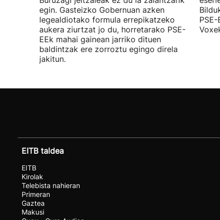
Buruzagi jeltzaleak ez du ia zalantzarik
eserl
egin. Gasteizko Gobernuan azken
Bildu
legealdiotako formula errepikatzeko
PSE-E
aukera ziurtzat jo du, horretarako PSE-
Voxek
EEk mahai gainean jarriko dituen
baldintzak ere zorroztu egingo direla
jakitun.
EITB taldea
EITB
Kirolak
Telebista nahieran
Primeran
Gaztea
Makusi