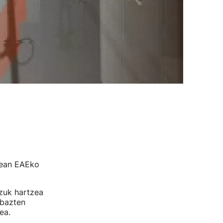
rean EAEko
zuk hartzea
abazten
ea.