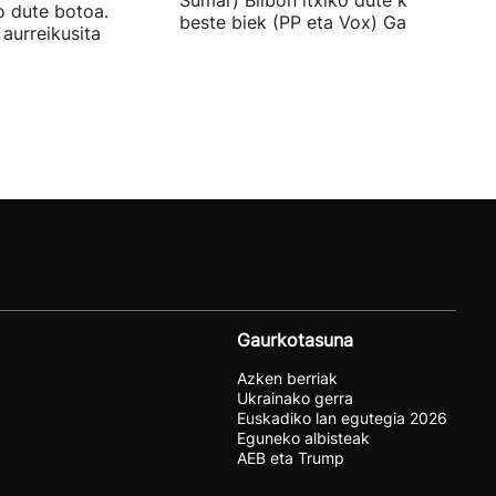
Sumar) Bilbon itxiko dute kanpaina, e
o dute botoa.
beste biek (PP eta Vox) Gasteizen.
aurreikusita
Gaurkotasuna
Azken berriak
Ukrainako gerra
Euskadiko lan egutegia 2026
Eguneko albisteak
AEB eta Trump