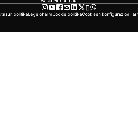
Osasuneko berriak
utasun politika
Lege oharra
Cookie politika
Cookieen konfigurazioa
Har