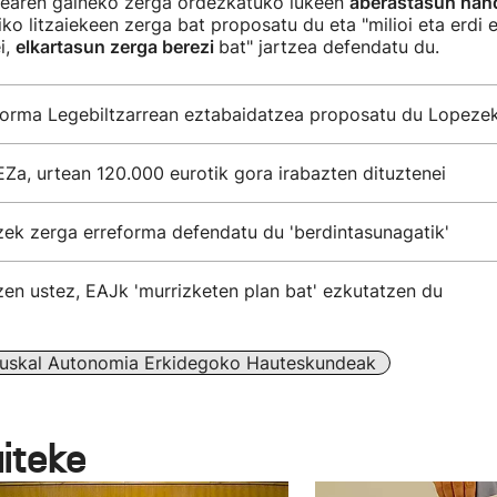
rearen gaineko zerga ordezkatuko lukeen
aberastasun han
iko litzaiekeen zerga bat proposatu du eta "milioi eta erdi 
i,
elkartasun zerga berezi
bat" jartzea defendatu du.
forma Legebiltzarrean eztabaidatzea proposatu du Lopeze
Za, urtean 120.000 eurotik gora irabazten dituztenei
zek zerga erreforma defendatu du 'berdintasunagatik'
en ustez, EAJk 'murrizketen plan bat' ezkutatzen du
uskal Autonomia Erkidegoko Hauteskundeak
aiteke