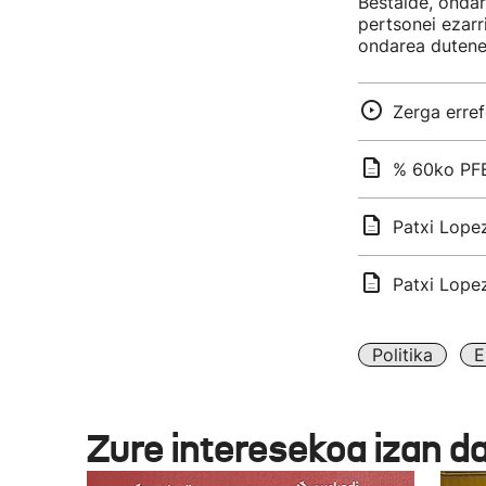
Bestalde, onda
pertsonei ezarr
ondarea dutene
Zerga erre
% 60ko PFE
Patxi Lope
Patxi Lopez
Politika
E
Zure interesekoa izan d