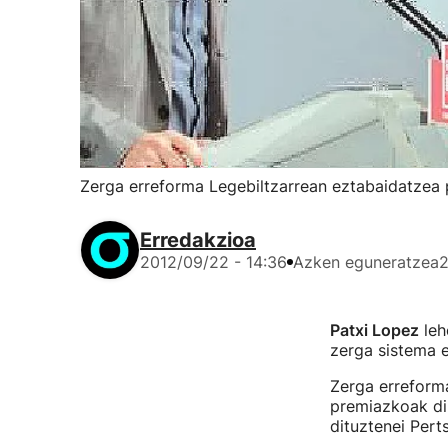
Zerga erreforma Legebiltzarrean eztabaidatzea
Erredakzioa
2012/09/22 - 14:36
Azken eguneratzea
2
Patxi Lopez
leh
zerga sistema 
Zerga erreform
premiazkoak dir
dituztenei Pert