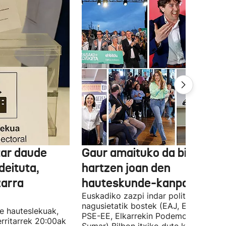
tar daude
Gaur amaituko da bizitasu
deituta,
hartzen joan den
zarra
hauteskunde-kanpaina
Euskadiko zazpi indar politiko
nagusietatik bostek (EAJ, EH Bildu,
te hauteslekuak,
PSE-EE, Elkarrekin Podemos eta
rritarrek 20:00ak