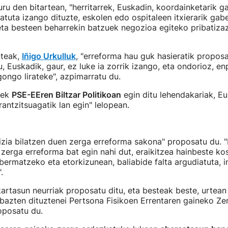
uru den bitartean, "herritarrek, Euskadin, koordainketarik 
tuta izango dituzte, eskolen edo ospitaleen itxierarik gab
ta besteen beharrekin batzuek negozioa egiteko pribatizaz
nteak,
Iñigo Urkulluk
, "erreforma hau guk hasieratik propo
u, Euskadik, gaur, ez luke ia zorrik izango, eta ondorioz, e
ongo lirateke", azpimarratu du.
uek
PSE-EEren Biltzar Politikoan
egin ditu lehendakariak, E
rantzitsuagatik lan egin" lelopean.
stizia bilatzen duen zerga erreforma sakona" proposatu du. 
 zerga erreforma bat egin nahi dut, eraikitzea hainbeste ko
bermatzeko eta etorkizunean, baliabide falta argudiatuta, 
.
lkartasun neurriak proposatu ditu, eta besteak beste, urtea
bazten dituztenei Pertsona Fisikoen Errentaren gaineko Z
posatu du.