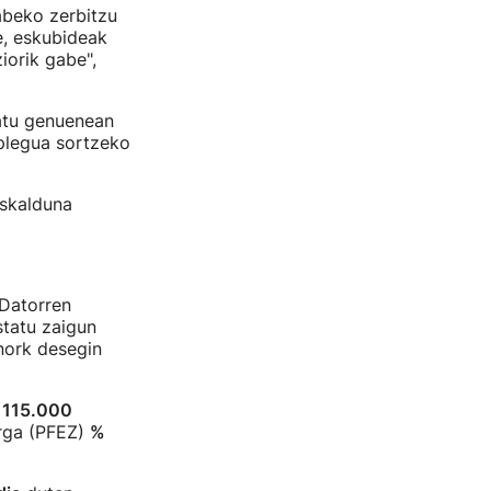
gabeko zerbitzu
e, eskubideak
iorik gabe",
satu genuenean
nplegua sortzeko
uskalduna
"Datorren
statu zaigun
inork desegin
n
115.000
erga (PFEZ)
%