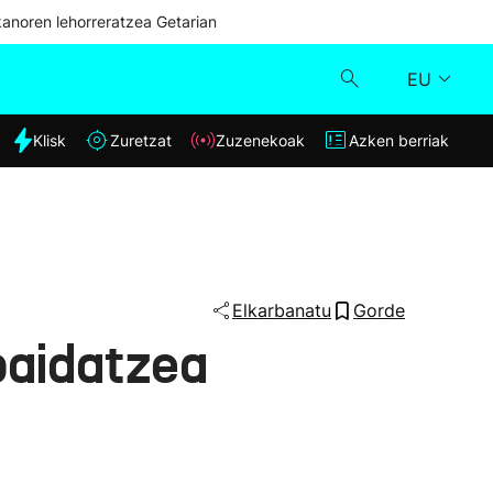
kanoren lehorreratzea Getarian
EU
dia
Klisk
Zuretzat
Zuzenekoak
Azken berriak
Klisk
Zuzenekoak
Zuretzat
Elkarbanatu
Gorde
baidatzea
Azken berriak