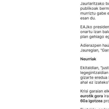
Jaurlaritzako b
publikoak berma
murriztu gabe e
esan du.
EAJko preside
onartu izan bal
plan gehiago eg
Adierazpen ha
Jauregian, "Gar
Neurriak
Ekitaldian, "ju
legegintzaldian
gizarte eredua 
ahal ez izateko"
Krisi garaian e
eurotik gora
ira
60a igotzea
pro