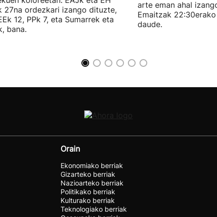
ekuen koloreetan: EAJk eta EH
arte eman ahal izang
k 27na ordezkari izango dituzte,
Emaitzak 22:30erako 
Ek 12, PPk 7, eta Sumarrek eta
daude.
, bana.
Orain
Ekonomiako berriak
Gizarteko berriak
Nazioarteko berriak
Politikako berriak
Kulturako berriak
Teknologiako berriak