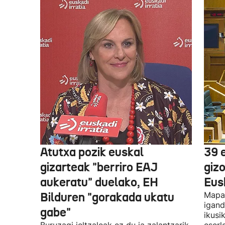
Atutxa pozik euskal
39 
gizarteak "berriro EAJ
giz
aukeratu" duelako, EH
Eus
Bilduren "gorakada ukatu
Mapa 
igand
gabe"
ikusi