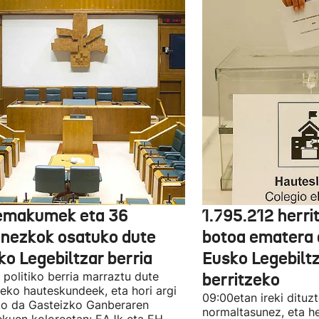
emakumek eta 36
1.795.212 herri
onezkok osatuko dute
botoa ematera 
ko Legebiltzar berria
Eusko Legebilt
politiko berria marraztu dute
berritzeko
eko hauteskundeek, eta hori argi
09:00etan ireki dituz
ko da Gasteizko Ganberaren
normaltasunez, eta he