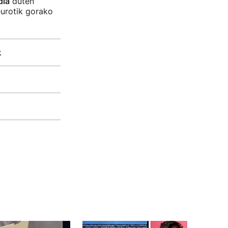
dia
duten
eurotik gorako
k