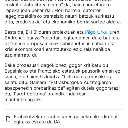
euskal estatu librea izatea" da, baina horretarako
"epeka joan behar da". Hori horrela, datorren
legegintzaldirako trantsizio neurri batzuk aurkeztu
ditu, eredu sozial eta ekonomiko berria sortze aldera.
Bestalde, EH Bilduren proiektuak eta
Iñigo Urkullu
ren
EAJrenak gauza "gutxitan" egiten omen dute bat, eta
jeltzaleen proposamenak subiranotasun nahiari eta
krisi ekonomikoari erantzuteko ez direla nahikoa
azpimarratu du.
Bake prozesuari dagokionez, gogor kritikatu du
Espainiako eta Frantziako estatuek pausorik eman ez
izana, eta haien hizkuntza "belikoa eta erasokorra"
salatu ditu. Gainera, "Estrasburgoko Auzitegiaren
ebazpenekin prebarikazioa" egiten dutela gogorarazi
du, 'Parot doktrina' oraindik indarrean
mantentzeagatik.
Erabakitzeko eskubidearen gaineko akordio bat
egiteko eskatu du IAk