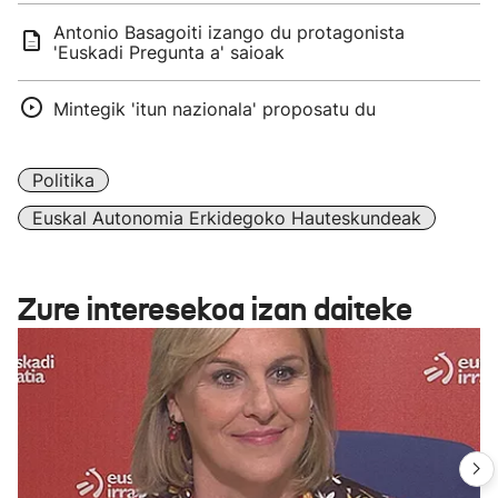
Antonio Basagoiti izango du protagonista
'Euskadi Pregunta a' saioak
Mintegik 'itun nazionala' proposatu du
Politika
Euskal Autonomia Erkidegoko Hauteskundeak
Zure interesekoa izan daiteke