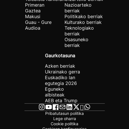
Primeran
Nazioarteko
Gaztea
berriak
Makusi
Politikako berriak
Guau - Gure
Kulturako berriak
Audioa
Teknologiako
berriak
Osasuneko
berriak
Gaurkotasuna
Azken berriak
Ukrainako gerra
Euskadiko lan
egutegia 2026
Eguneko
albisteak
AEB eta Trump
Pribatutasun politika
Lege oharra
Cookie politika
Cookieen konfigurazioa