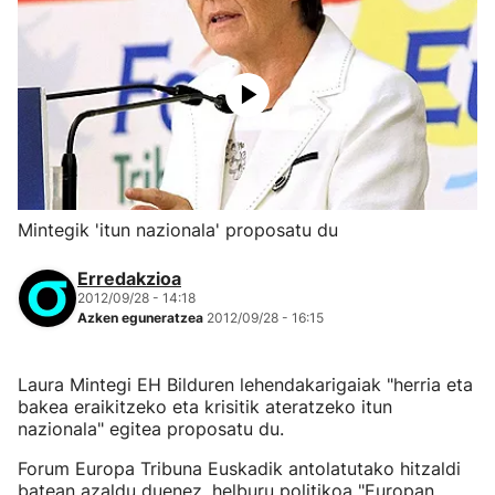
Mintegik 'itun nazionala' proposatu du
Erredakzioa
2012/09/28 - 14:18
Azken eguneratzea
2012/09/28 - 16:15
Laura Mintegi EH Bilduren lehendakarigaiak "herria eta
bakea eraikitzeko eta krisitik ateratzeko itun
nazionala" egitea proposatu du.
Forum Europa Tribuna Euskadik antolatutako hitzaldi
batean azaldu duenez, helburu politikoa "Europan