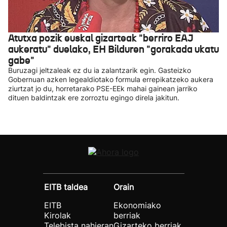
Atutxa pozik euskal gizarteak "berriro EAJ
aukeratu" duelako, EH Bilduren "gorakada ukatu
gabe"
Buruzagi jeltzaleak ez du ia zalantzarik egin. Gasteizko
Gobernuan azken legealdiotako formula errepikatzeko aukera
ziurtzat jo du, horretarako PSE-EEk mahai gainean jarriko
dituen baldintzak ere zorroztu egingo direla jakitun.
EITB taldea
Orain
EITB
Ekonomiako
Kirolak
berriak
Telebista nahieran
Gizarteko berriak