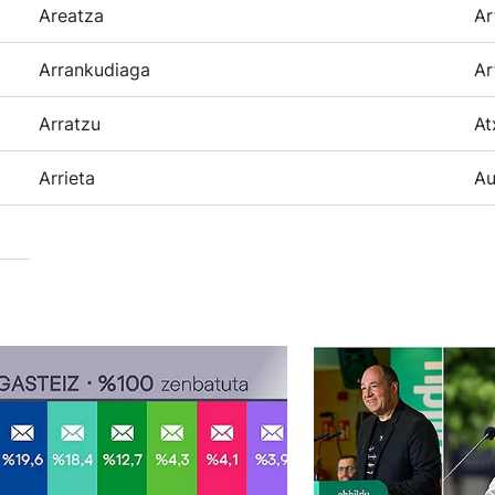
Areatza
Ar
Arrankudiaga
Ar
Arratzu
At
Arrieta
Au