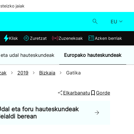
steizko jaiak
EU
dia
Klisk
Zuretzat
Zuzenekoak
Azken berriak
Klisk
 eta udal hauteskundeak
Europako hauteskundeak
Zuzenekoak
zak
2019
Bizkaia
Gatika
Zuretzat
Elkarbanatu
Gorde
Azken berriak
dal eta foru hauteskundeak
eialdi berean