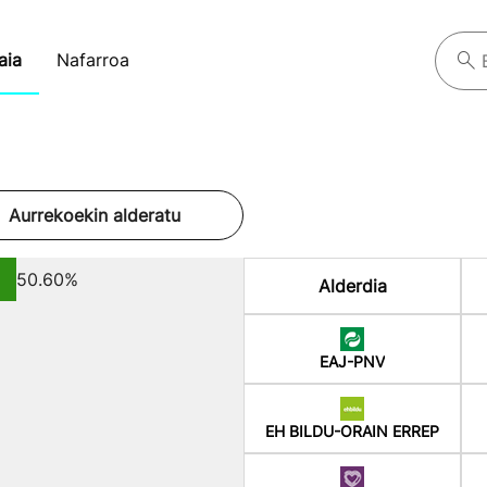
aia
Nafarroa
Aurrekoekin alderatu
50.60%
Alderdia
EAJ-PNV
EH BILDU-ORAIN ERREP