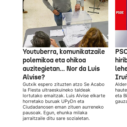
Youtuberra, komunikatzaile
PSO
polemikoa eta ohikoa
hiri
auzitegietan... Nor da Luis
leh
Alvise?
Iru
Gutxik espero zituzten atzo Se Acabo
Alder
la Fiesta ultraeskuineko taldeak
haute
lortutako emaitzak. Luis Alvise elkarte
eta B
horretako buruak UPyDn eta
gauza
Ciudadanosen eman zituen aurreneko
pausoak. Egun, ehunka milaka
jarraitzaile ditu sare sozialetan.