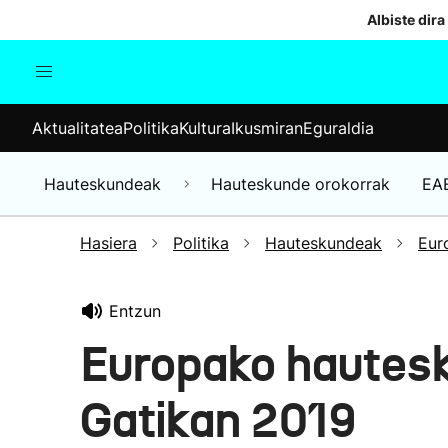
Albiste dira
Aktualitatea
Politika
Kul
Aktualitatea
Politika
Kultura
Ikusmiran
Eguraldia
Gizartea
Hauteskundeak
Ekonomia
Hauteskundeak
Hauteskunde orokorrak
EA
Munduko albisteak
Hasiera
Politika
Hauteskundeak
Eur
Entzun
Europako hautes
Gatikan 2019