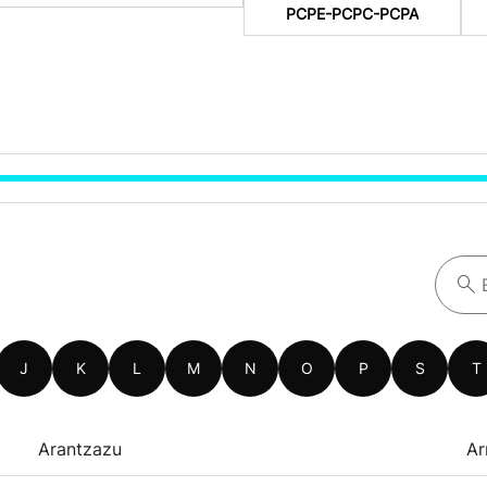
PCPE-PCPC-PCPA
J
K
L
M
N
O
P
S
T
Arantzazu
Ar