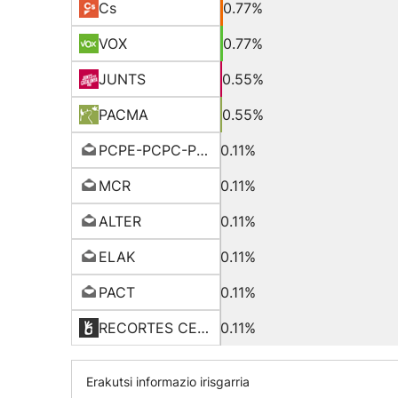
Cs
0.77%
VOX
0.77%
JUNTS
0.55%
PACMA
0.55%
PCPE-PCPC-PCPA
0.11%
MCR
0.11%
ALTER
0.11%
ELAK
0.11%
PACT
0.11%
RECORTES CERO-LV-GVE
0.11%
Erakutsi informazio irisgarria