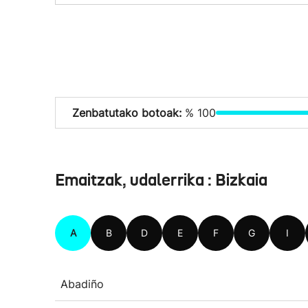
Zenbatutako botoak:
% 100
Emaitzak, udalerrika : Bizkaia
A
B
D
E
F
G
I
Abadiño