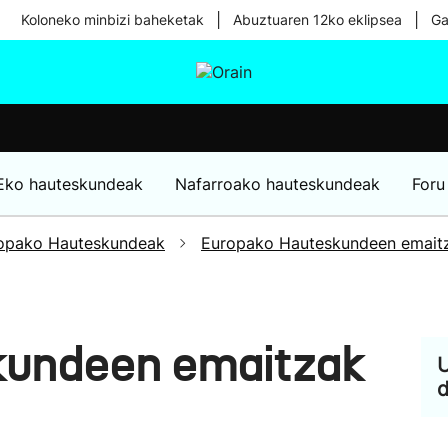
|
|
Koloneko minbizi baheketak
Abuztuaren 12ko eklipsea
Ga
tura
Ikusmiran
Egural
Osasuna
Teknologia
Eko hauteskundeak
Nafarroako hauteskundeak
Foru
opako Hauteskundeak
Europako Hauteskundeen emait
kundeen emaitzak
U
d