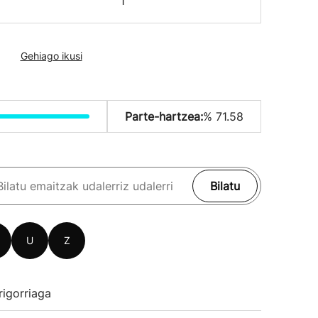
1
Gehiago ikusi
Parte-hartzea:
% 71.58
Bilatu
U
Z
rigorriaga