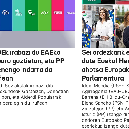
Ek irabazi du EAEko
Sei ordezkarik
buru guztietan, eta PP
dute Euskal He
enengo indarra da
ahotsa Europa
ñean
Parlamentura
di Sozialistak irabazi ditu
Idoia Mendia (PSE-PS
skundeak Gasteizen, Donostian
Agirregoitia (EAJ-CE
ilbon, eta Alderdi Popularrak
Barrena (EH Bildu-Ora
 bera egin du Iruñean.
Elena Sancho (PSN-P
Zarzalejos (PP) eta 
Isturiz (PP) izango d
ondoren Europako Pa
eserlekua izango dut