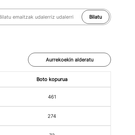
Bilatu
Aurrekoekin alderatu
Boto kopurua
461
274