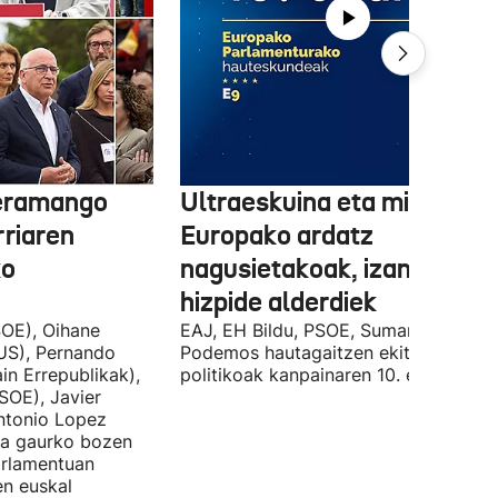
 eramango
Ultraeskuina eta migrazioa
rriaren
Europako ardatz
ko
nagusietakoak, izan dituzt
hizpide alderdiek
OE), Oihane
EAJ, EH Bildu, PSOE, Sumar, PP eta
US), Pernando
Podemos hautagaitzen ekitaldi
in Errepublikak),
politikoak kanpainaren 10. egunean.
SOE), Javier
Antonio Lopez
ira gaurko bozen
rlamentuan
en euskal