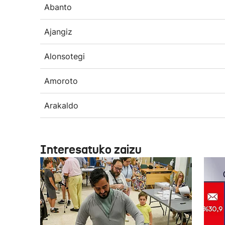
Abanto
Ajangiz
Alonsotegi
Amoroto
Arakaldo
Interesatuko zaizu