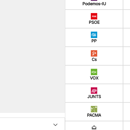
Podemos-IU
PSOE
PP
Cs
VOX
JUNTS
PACMA