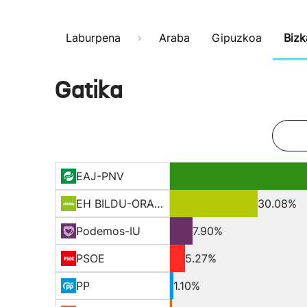
Laburpena
Araba
Gipuzkoa
Bizk
Gatika
EAJ-PNV
EH BILDU-ORAIN ERREP
30.08%
Podemos-IU
7.90%
PSOE
5.27%
PP
1.10%