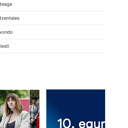
teaga
tzentales
xondo
lesti