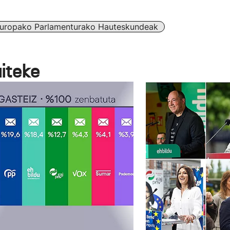
uropako Parlamenturako Hauteskundeak
aiteke