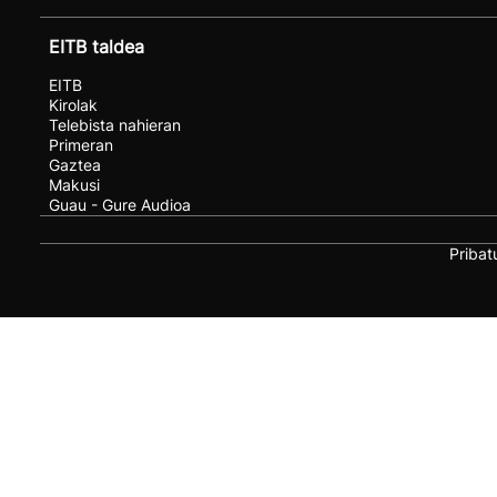
EITB taldea
EITB
Kirolak
Telebista nahieran
Primeran
Gaztea
Makusi
Guau - Gure Audioa
Pribat