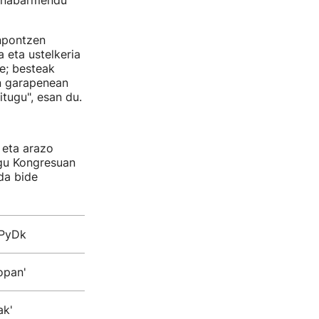
a nabarmendu
onpontzen
 eta ustelkeria
e; besteak
n garapenean
itugu", esan du.
 eta arazo
ugu Kongresuan
da bide
UPyDk
opan'
ak'