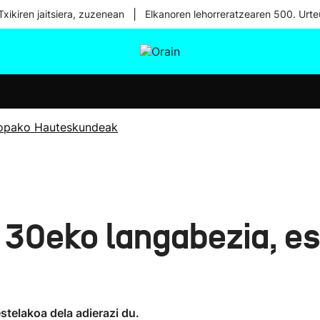
|
xikiren jaitsiera, zuzenean
Elkanoren lehorreratzearen 500. Urte
tura
Ikusmiran
Egural
Osasuna
Teknologia
opako Hauteskundeak
 30eko langabezia, e
telakoa dela adierazi du.