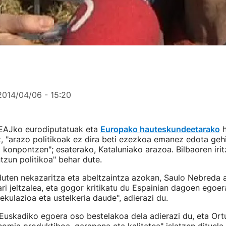
2014/04/06 - 15:20
 EAJko eurodiputatuak eta
Europako hauteskundeetarako
h
, "arazo politikoak ez dira beti ezezkoa emanez edota ge
ta konpontzen"; esaterako, Kataluniako arazoa. Bilbaoren irit
ntzun politikoa" behar dute.
duten nekazaritza eta abeltzaintza azokan, Saulo Nebreda 
ri jeltzalea, eta gogor kritikatu du Espainian dagoen egoe
ekulazioa eta ustelkeria daude", adierazi du.
, Euskadiko egoera oso bestelakoa dela adierazi du, eta Ort