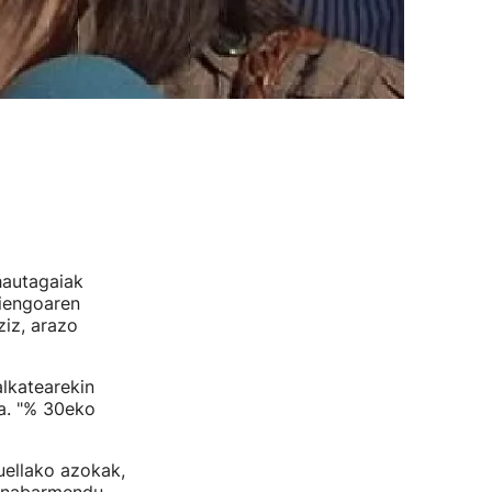
autagaiak
hiengoaren
ziz, arazo
alkatearekin
ra. "% 30eko
uellako azokak,