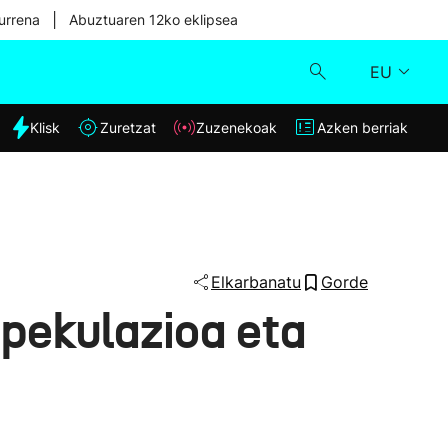
|
urrena
Abuztuaren 12ko eklipsea
EU
dia
Klisk
Zuretzat
Zuzenekoak
Azken berriak
Klisk
Zuzenekoak
Zuretzat
Elkarbanatu
Gorde
spekulazioa eta
Azken berriak