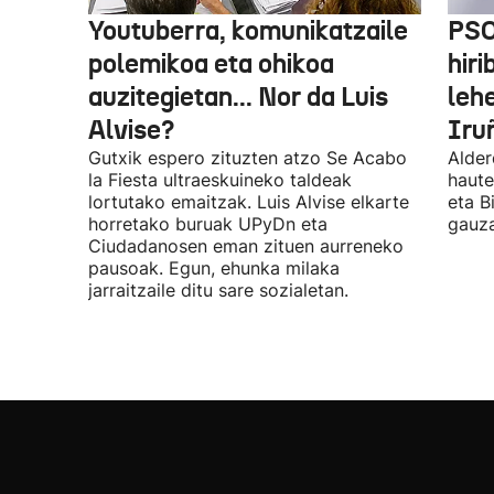
Youtuberra, komunikatzaile
PSO
polemikoa eta ohikoa
hiri
auzitegietan... Nor da Luis
leh
Alvise?
Iru
Gutxik espero zituzten atzo Se Acabo
Alder
la Fiesta ultraeskuineko taldeak
haute
lortutako emaitzak. Luis Alvise elkarte
eta B
horretako buruak UPyDn eta
gauza
Ciudadanosen eman zituen aurreneko
pausoak. Egun, ehunka milaka
jarraitzaile ditu sare sozialetan.