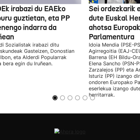
Ek irabazi du EAEko
Sei ordezkarik
buru guztietan, eta PP
dute Euskal He
enengo indarra da
ahotsa Europa
ñean
Parlamentura
di Sozialistak irabazi ditu
Idoia Mendia (PSE-PS
skundeak Gasteizen, Donostian
Agirregoitia (EAJ-CE
ilbon, eta Alderdi Popularrak
Barrena (EH Bildu-Ora
 bera egin du Iruñean.
Elena Sancho (PSN-P
Zarzalejos (PP) eta 
Isturiz (PP) izango d
ondoren Europako Pa
eserlekua izango dut
herritarrak.