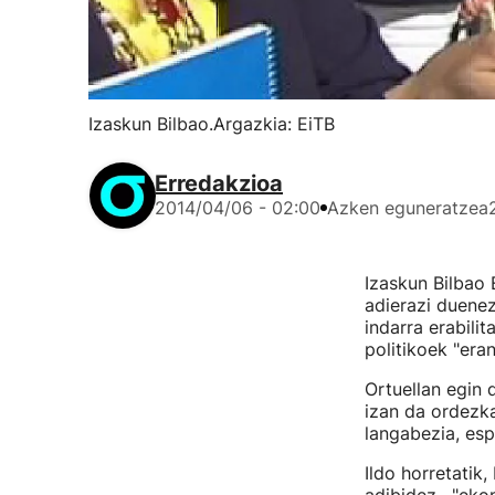
Izaskun Bilbao.Argazkia: EiTB
Erredakzioa
2014/04/06 - 02:00
Azken eguneratzea
Izaskun Bilbao
adierazi duenez
indarra erabili
politikoek "era
Ortuellan egin 
izan da ordezka
langabezia, esp
Ildo horretatik