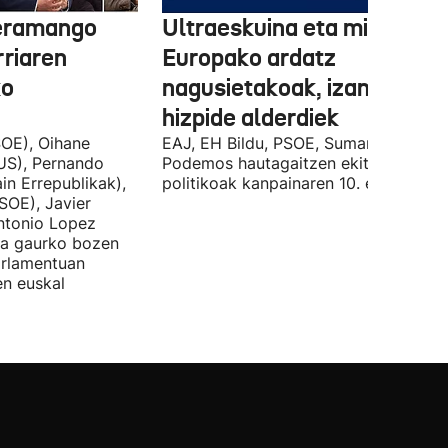
 eramango
Ultraeskuina eta migrazioa
rriaren
Europako ardatz
ko
nagusietakoak, izan dituzt
hizpide alderdiek
OE), Oihane
EAJ, EH Bildu, PSOE, Sumar, PP eta
US), Pernando
Podemos hautagaitzen ekitaldi
in Errepublikak),
politikoak kanpainaren 10. egunean.
SOE), Javier
Antonio Lopez
ira gaurko bozen
rlamentuan
en euskal