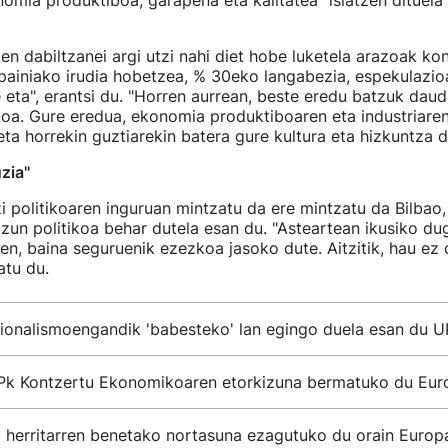
omia produktiboa, garapena eta kalitatea" islatzen dituel
ten dabiltzanei argi utzi nahi diet hobe luketela arazoak k
painiako irudia hobetzea, % 30eko langabezia, espekulazioa
 eta", erantsi du. "Horren aurrean, beste eredu batzuk daud
koa. Gure eredua, ekonomia produktiboaren eta industriare
eta horrekin guztiarekin batera gure kultura eta hizkuntza d
zia"
i politikoaren inguruan mintzatu da ere mintzatu da Bilbao,
tzun politikoa behar dutela esan du. "Asteartean ikusiko d
en, baina seguruenik ezezkoa jasoko dute. Aitzitik, hau ez 
atu du.
ionalismoengandik 'babesteko' lan egingo duela esan du 
PPk Kontzertu Ekonomikoaren etorkizuna bermatuko du Eur
l herritarren benetako nortasuna ezagutuko du orain Europ