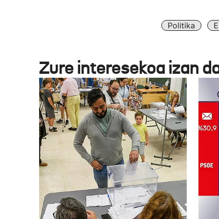
Politika
E
Zure interesekoa izan d