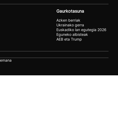
Gaurkotasuna
Azken berriak
Ukrainako gerra
Euskadiko lan egutegia 2026
Eguneko albisteak
AEB eta Trump
remana