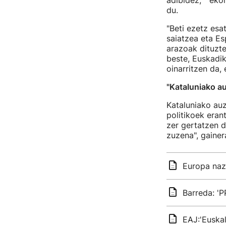
adibidez, "ekon
du.
"Beti ezetz esa
saiatzea eta Es
arazoak dituzte
beste, Euskadi
oinarritzen da, 
"Kataluniako au
Kataluniako auz
politikoek eran
zer gertatzen d
zuzena", gainer
Europa naz
Barreda: '
EAJ:'Euska