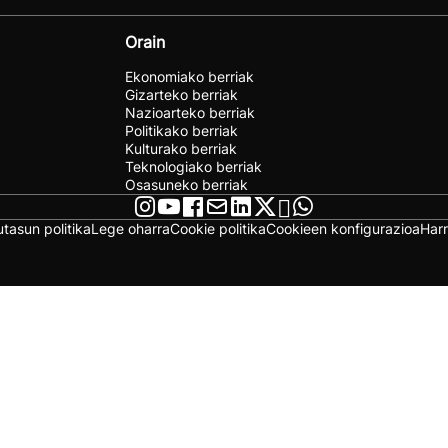
Orain
Ekonomiako berriak
Gizarteko berriak
Nazioarteko berriak
Politikako berriak
Kulturako berriak
Teknologiako berriak
Osasuneko berriak
utasun politika
Lege oharra
Cookie politika
Cookieen konfigurazioa
Har