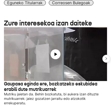
Eguneko Titularrak
Correosen Bulegoak
Zure interesekoa izan daiteke
Gaupasa eginda ere, bozkatzeko eskubidea
erabili dute mutrikuarrek
Mutriku jaietan da. Behin bozkatuta, bi aukera izan dituzte
mutrikuarrek: jaiez gozatzen jarraitu edo atzokotik
errekuperatu.