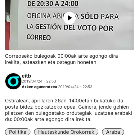
Correoseko bulegoak 00:00ak arte egongo dira
irekita, asteazken eta ostegun honetan
eitb
2019/04/24 - 22:53
Azken eguneratzea
2019/04/24 - 22:53
Ostiralean, apirilaren 26an, 14:00etan bukatuko da
posta bidez bozkatzeko epea. Gainera, jende gehien
pilatzen den bulegoetako ordutegiak luzatzea erabaki
du: 00:00ak arte egongo dira irekita.
Politika
Hauteskunde Orokorrak
Araba