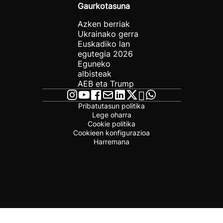
Gaurkotasuna
Azken berriak
Ukrainako gerra
Euskadiko lan
egutegia 2026
Eguneko
albisteak
AEB eta Trump
Pribatutasun politika
Lege oharra
Cookie politika
Cookieen konfigurazioa
Harremana