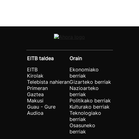
EITB taldea
Orain
EITB
Ekonomiako
Kirolak
berriak
Telebista nahieran
Gizarteko berriak
Primeran
Nazioarteko
Gaztea
berriak
Makusi
Politikako berriak
Guau - Gure
Kulturako berriak
Audioa
Teknologiako
berriak
Osasuneko
berriak