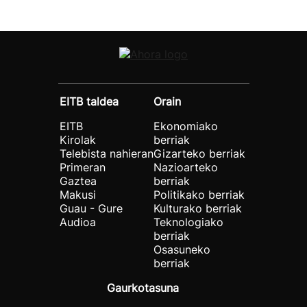
EITB taldea
Orain
EITB
Ekonomiako
Kirolak
berriak
Telebista nahieran
Gizarteko berriak
Primeran
Nazioarteko
Gaztea
berriak
Makusi
Politikako berriak
Guau - Gure
Kulturako berriak
Audioa
Teknologiako
berriak
Osasuneko
berriak
Gaurkotasuna