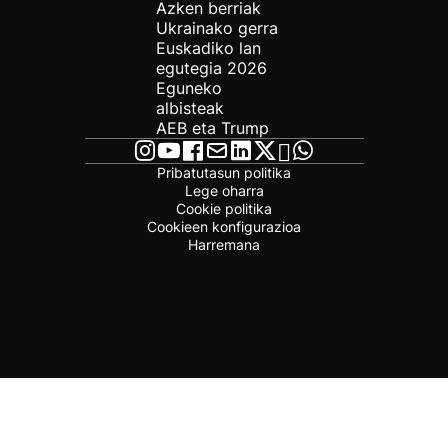
Azken berriak
Ukrainako gerra
Euskadiko lan
egutegia 2026
Eguneko
albisteak
AEB eta Trump
Pribatutasun politika
Lege oharra
Cookie politika
Cookieen konfigurazioa
Harremana