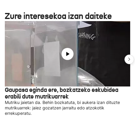
Zure interesekoa izan daiteke
Gaupasa eginda ere, bozkatzeko eskubidea
erabili dute mutrikuarrek
Mutriku jaietan da. Behin bozkatuta, bi aukera izan dituzte
mutrikuarrek: jaiez gozatzen jarraitu edo atzokotik
errekuperatu.