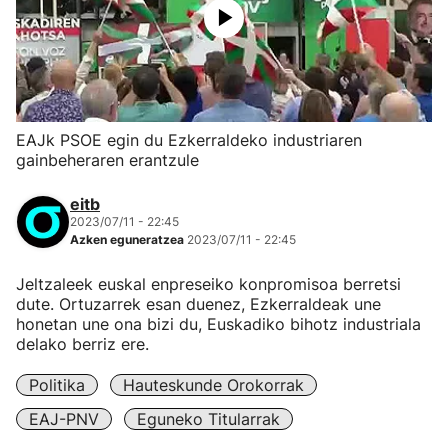
EAJk PSOE egin du Ezkerraldeko industriaren
gainbeheraren erantzule
eitb
2023/07/11 - 22:45
Azken eguneratzea
2023/07/11 - 22:45
Jeltzaleek euskal enpreseiko konpromisoa berretsi
dute. Ortuzarrek esan duenez, Ezkerraldeak une
honetan une ona bizi du, Euskadiko bihotz industriala
delako berriz ere.
Politika
Hauteskunde Orokorrak
EAJ-PNV
Eguneko Titularrak