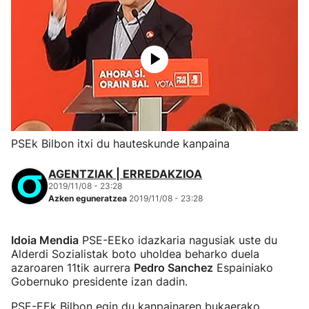
PSEk Bilbon itxi du hauteskunde kanpaina
AGENTZIAK | ERREDAKZIOA
2019/11/08 - 23:28
Azken eguneratzea
2019/11/08 - 23:28
Idoia Mendia
PSE-EEko idazkaria nagusiak uste du
Alderdi Sozialistak boto uholdea beharko duela
azaroaren 11tik aurrera
Pedro Sanchez
Espainiako
Gobernuko presidente izan dadin.
PSE-EEk Bilbon egin du kanpainaren bukaerako