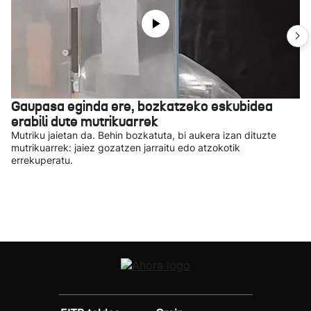
Gaupasa eginda ere, bozkatzeko eskubidea
erabili dute mutrikuarrek
Mutriku jaietan da. Behin bozkatuta, bi aukera izan dituzte
mutrikuarrek: jaiez gozatzen jarraitu edo atzokotik
errekuperatu.