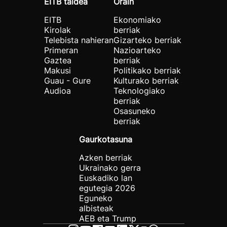
EITB taldea
Orain
EITB
Ekonomiako
Kirolak
berriak
Telebista nahieran
Gizarteko berriak
Primeran
Nazioarteko
Gaztea
berriak
Makusi
Politikako berriak
Guau - Gure
Kulturako berriak
Audioa
Teknologiako
berriak
Osasuneko
berriak
Gaurkotasuna
Azken berriak
Ukrainako gerra
Euskadiko lan
egutegia 2026
Eguneko
albisteak
AEB eta Trump