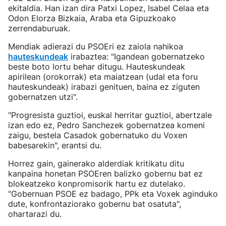
ekitaldia. Han izan dira Patxi Lopez, Isabel Celaa eta
Odon Elorza Bizkaia, Araba eta Gipuzkoako
zerrendaburuak.
Mendiak adierazi du PSOEri ez zaiola nahikoa
hauteskundeak
irabaztea: "Igandean gobernatzeko
beste boto lortu behar ditugu. Hauteskundeak
apirilean (orokorrak) eta maiatzean (udal eta foru
hauteskundeak) irabazi genituen, baina ez ziguten
gobernatzen utzi".
"Progresista guztioi, euskal herritar guztioi, abertzale
izan edo ez, Pedro Sanchezek gobernatzea komeni
zaigu, bestela Casadok gobernatuko du Voxen
babesarekin", erantsi du.
Horrez gain, gainerako alderdiak kritikatu ditu
kanpaina honetan PSOEren balizko gobernu bat ez
blokeatzeko konpromisorik hartu ez dutelako.
"Gobernuan PSOE ez badago, PPk eta Voxek aginduko
dute, konfrontaziorako gobernu bat osatuta",
ohartarazi du.