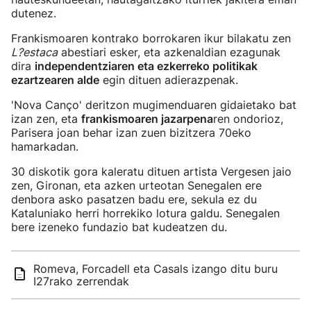
dutenez.
Frankismoaren kontrako borrokaren ikur bilakatu zen
L?estaca
abestiari esker, eta azkenaldian ezagunak
dira
independentziaren eta ezkerreko politikak
ezartzearen alde
egin dituen adierazpenak.
'Nova Canço' deritzon mugimenduaren gidaietako bat
izan zen, eta
frankismoaren jazarpena
ren ondorioz,
Parisera joan behar izan zuen bizitzera 70eko
hamarkadan.
30 diskotik gora kaleratu dituen artista Vergesen jaio
zen, Gironan, eta azken urteotan Senegalen ere
denbora asko pasatzen badu ere, sekula ez du
Kataluniako herri horrekiko lotura galdu. Senegalen
bere izeneko fundazio bat kudeatzen du.
Romeva, Forcadell eta Casals izango ditu buru
I27rako zerrendak