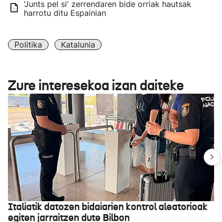
'Junts pel si' zerrendaren bide orriak hautsak
harrotu ditu Espainian
Politika
Katalunia
Zure interesekoa izan daiteke
Italiatik datozen bidaiarien kontrol aleatorioak
egiten jarraitzen dute Bilbon