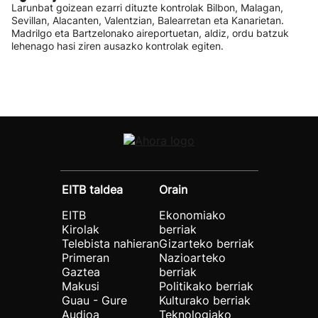
Larunbat goizean ezarri dituzte kontrolak Bilbon, Malagan,
Sevillan, Alacanten, Valentzian, Balearretan eta Kanarietan.
Madrilgo eta Bartzelonako aireportuetan, aldiz, ordu batzuk
lehenago hasi ziren ausazko kontrolak egiten.
EITB taldea
Orain
EITB
Ekonomiako
Kirolak
berriak
Telebista nahieran
Gizarteko berriak
Primeran
Nazioarteko
Gaztea
berriak
Makusi
Politikako berriak
Guau - Gure
Kulturako berriak
Audioa
Teknologiako