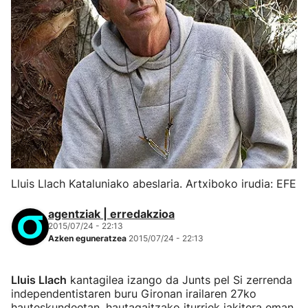
Lluis Llach Kataluniako abeslaria. Artxiboko irudia: EFE
agentziak | erredakzioa
2015/07/24 - 22:13
Azken eguneratzea
2015/07/24 - 22:13
Lluis Llach
kantagilea izango da Junts pel Si zerrenda
independentistaren buru Gironan irailaren 27ko
hauteskundeetan, hautagaitzako iturriek jakitera eman