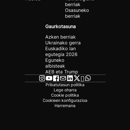
berriak
Osasuneko
berriak
Gaurkotasuna
Azken berriak
Ukrainako gerra
Euskadiko lan
egutegia 2026
Eguneko
albisteak
AEB eta Trump
Pribatutasun politika
Lege oharra
Cookie politika
Cookieen konfigurazioa
Harremana