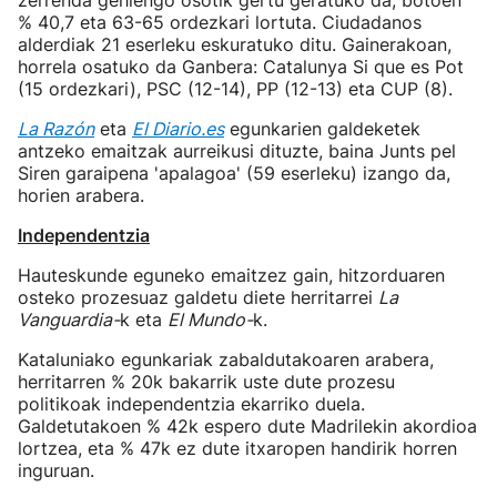
zerrenda gehiengo osotik gertu geratuko da, botoen
% 40,7 eta 63-65 ordezkari lortuta. Ciudadanos
alderdiak 21 eserleku eskuratuko ditu. Gainerakoan,
horrela osatuko da Ganbera: Catalunya Si que es Pot
(15 ordezkari), PSC (12-14), PP (12-13) eta CUP (8).
La Razón
eta
El Diario.es
egunkarien galdeketek
antzeko emaitzak aurreikusi dituzte, baina Junts pel
Siren garaipena 'apalagoa' (59 eserleku) izango da,
horien arabera.
Independentzia
Hauteskunde eguneko emaitzez gain, hitzorduaren
osteko prozesuaz galdetu diete herritarrei
La
Vanguardia-
k eta
El Mundo-
k.
Kataluniako egunkariak zabaldutakoaren arabera,
herritarren % 20k bakarrik uste dute prozesu
politikoak independentzia ekarriko duela.
Galdetutakoen % 42k espero dute Madrilekin akordioa
lortzea, eta % 47k ez dute itxaropen handirik horren
inguruan.