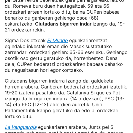
pel Si
zerrenda bateratuak garaipen argia eskuratuko
du. Romeva buru duen hautagaitzak 59 eta 66
ordezkari artean lortuko ditu, baina CUPen babesa
beharko du ganberan gehiengo osoa (68)
eskuratzeko.
Ciutadans bigarren indar
izango da, 19-
21 ordezkarirekin.
Sigma Dos etxeak
El Mundo
egunkariarentzat
egindako inkestak eman dio Masek sustatutako
zerrendari ordezkari gehien: 65-66 eserleku. Gehiengo
osotik oso gertu geratuko da, horrenbestez. Dena
dela, CUPen bederatzi ordezkariren babesa beharko
du nagusitasun hori egonkortzeko.
Ciutadans bigarren indarra izango da, galdeketa
horren arabera. Ganberan bederatzi ordezkari izatetik,
19-20 izatera pasatuko da. Catalunya Si que es Pot
izango da hirugarren indarra (14 ordezkari), PSC (13-
14) eta PPC (12-13) alderdien aurretik. Unio
Parlamentutik kanpo geratuko da edo bi ordezkari
lortuko ditu.
La Vanguardia
egunkariaren arabera, Junts pel Si