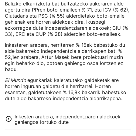
Balizko elkarrizketa bat bultzatzeko aukeraren alde
agertu dira PPren boto-emaileen % 71, eta ICV (% 62),
Ciutadans eta PSC (% 55) alderdietako boto-emaile
gehienak ere horren aldekoak dira. Ikuspegi
ezkorragoa dute independentziaren aldekoek; CiU (%
33), ERC eta CUP (% 28) alderdien boto-emaileak.
Inkestaren arabera, herritarren % 15ek babestuko du
alde bakarreko independentzia aldarrikapen bat. %
52,1en arabera, Artur Masek bere proiektuari muzin
egin beharko dio, botoen gehiengo osoa lortzen ez
badu.
El Mundo
egunkariak kaleratutako galdeketak ere
horren inguruan galdetu die herritarrei. Horren
esanetan, galdetutakoen % 16,8k bakarrik babestuko
dute alde bakarreko independentzia aldarrikapena.
Inkesten arabera, independentziaren aldekoek
gehiengoa lortuko dute