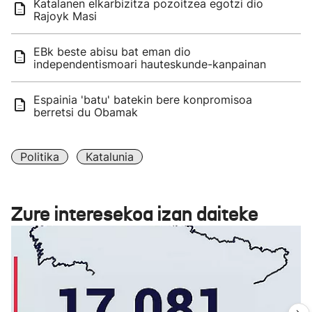
Katalanen elkarbizitza pozoitzea egotzi dio
Rajoyk Masi
EBk beste abisu bat eman dio
independentismoari hauteskunde-kanpainan
Espainia 'batu' batekin bere konpromisoa
berretsi du Obamak
Politika
Katalunia
Zure interesekoa izan daiteke