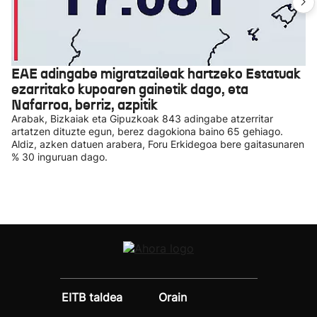
EAE adingabe migratzaileak hartzeko Estatuak
ezarritako kupoaren gainetik dago, eta
Nafarroa, berriz, azpitik
Arabak, Bizkaiak eta Gipuzkoak 843 adingabe atzerritar
artatzen dituzte egun, berez dagokiona baino 65 gehiago.
Aldiz, azken datuen arabera, Foru Erkidegoa bere gaitasunaren
% 30 inguruan dago.
EITB taldea
Orain