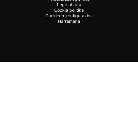
Lege oharra
Cookie politika
Cookieen konfigurazioa
Harremana