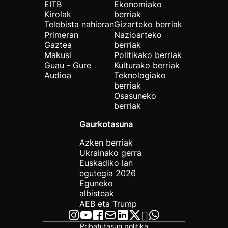
EITB
Ekonomiako
Kirolak
berriak
Telebista nahieran
Gizarteko berriak
Primeran
Nazioarteko
Gaztea
berriak
Makusi
Politikako berriak
Guau - Gure
Kulturako berriak
Audioa
Teknologiako
berriak
Osasuneko
berriak
Gaurkotasuna
Azken berriak
Ukrainako gerra
Euskadiko lan
egutegia 2026
Eguneko
albisteak
AEB eta Trump
Pribatutasun politika