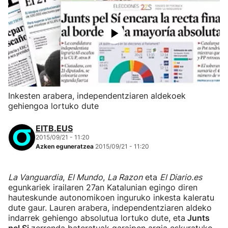
Inkesten arabera, independentziaren aldekoek
gehiengoa lortuko dute
EITB.EUS
2015/09/21 - 11:20
Azken eguneratzea
2015/09/21 - 11:20
La Vanguardia
,
El Mundo
,
La Razon
eta
El Diario.es
egunkariek irailaren 27an Katalunian egingo diren
hauteskunde autonomikoen inguruko inkesta kaleratu
dute gaur. Lauren arabera, independentziaren aldeko
indarrek gehiengo absolutua lortuko dute, eta
Junts