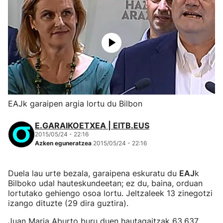
EAJk garaipen argia lortu du Bilbon
E.GARAIKOETXEA | EITB.EUS
2015/05/24 - 22:16
Azken eguneratzea
2015/05/24 - 22:16
Duela lau urte bezala, garaipena eskuratu du
EAJ
k
Bilboko udal hauteskundeetan; ez du, baina, orduan
lortutako gehiengo osoa lortu. Jeltzaleek 13 zinegotzi
izango dituzte (29 dira guztira).
Juan Maria Aburto buru duen hautagaitzak 63.637