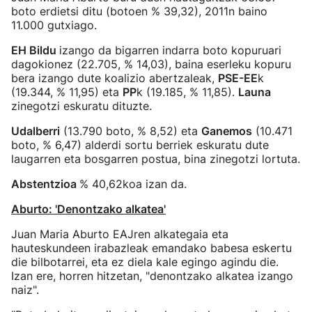
boto erdietsi ditu (botoen % 39,32), 2011n baino
11.000 gutxiago.
EH Bildu
izango da bigarren indarra boto kopuruari
dagokionez (22.705, % 14,03), baina eserleku kopuru
bera izango dute koalizio abertzaleak,
PSE-EE
k
(19.344, % 11,95) eta
PP
k (19.185, % 11,85).
Launa
zinegotzi eskuratu dituzte.
Udalberri
(13.790 boto, % 8,52) eta
Ganemos
(10.471
boto, % 6,47) alderdi sortu berriek eskuratu dute
laugarren eta bosgarren postua, bina zinegotzi lortuta.
Abstentzioa
% 40,62koa izan da.
Aburto: 'Denontzako alkatea'
Juan Maria Aburto EAJren alkategaia eta
hauteskundeen irabazleak emandako babesa eskertu
die bilbotarrei, eta ez diela kale egingo agindu die.
Izan ere, horren hitzetan, "denontzako alkatea izango
naiz".