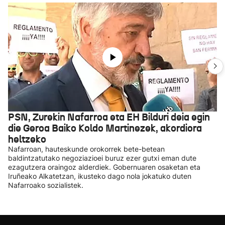
PSN, Zurekin Nafarroa eta EH Bilduri deia egin
die Geroa Baiko Koldo Martinezek, akordiora
heltzeko
Nafarroan, hauteskunde orokorrek bete-betean
baldintzatutako negoziazioei buruz ezer gutxi eman dute
ezagutzera oraingoz alderdiek. Gobernuaren osaketan eta
Iruñeako Alkatetzan, ikusteko dago nola jokatuko duten
Nafarroako sozialistek.