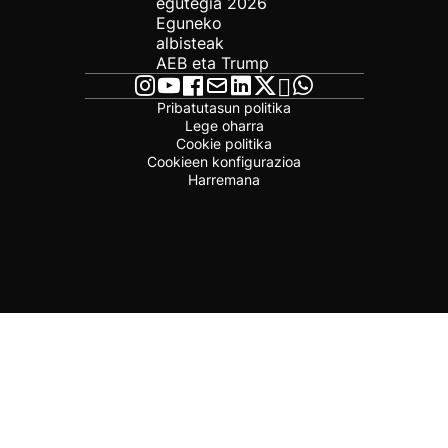
egutegia 2026
Eguneko
albisteak
AEB eta Trump
Pribatutasun politika
Lege oharra
Cookie politika
Cookieen konfigurazioa
Harremana