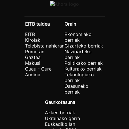
EITB taldea
Orain
EITB
Ekonomiako
Kirolak
berriak
Telebista nahieran
Gizarteko berriak
Primeran
Nazioarteko
Gaztea
berriak
Makusi
Politikako berriak
Guau - Gure
Kulturako berriak
Audioa
Teknologiako
berriak
Osasuneko
berriak
Gaurkotasuna
Azken berriak
Ukrainako gerra
Euskadiko lan