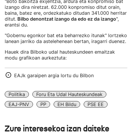
"Boto bakoitza exijentzia, ardura eta konpromiso bat
izango dira niretzat. 62.000 konpromiso ditut orain,
baina, batez ere, ordezkatuko ditudan 341.000 herritar
ditut.
Bilbo denontzat izango da edo ez da izango
",
erantsi du.
"Gobernu egonkor bat eta beharrezko itunak" lortzeko
lanean jarriko da astelehenean bertan, iragarri duenez.
Hauek dira Bilboko udal hauteskundeen emaitzak
modu grafikoan aurkeztuta:
EAJk garaipen argia lortu du Bilbon
Politika
Foru Eta Udal Hauteskundeak
EAJ-PNV
PP
EH Bildu
PSE EE
Zure interesekoa izan daiteke