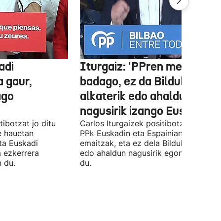
adi
Iturgaiz: 'PPren menpe
a gaur,
badago, ez da Bilduko
ago
alkaterik edo ahaldun
nagusirik izango Euskadin'
ibotzat jo ditu
Carlos Iturgaizek positibotzat jo ditu
 hauetan
PPk Euskadin eta Espainian lortutako
ta Euskadi
emaitzak, eta ez dela Bilduko alkateri
a ezkerrera
edo ahaldun nagusirik egongo ziurtat
 du.
du.