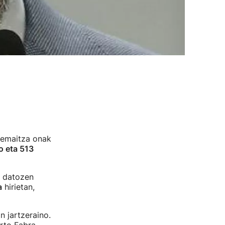
u emaitza onak
to eta 513
e datozen
a
hirietan,
n jartzeraino.