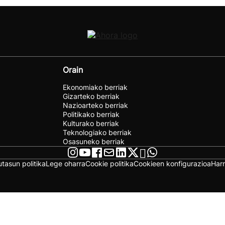
Orain
Ekonomiako berriak
Gizarteko berriak
Nazioarteko berriak
Politikako berriak
Kulturako berriak
Teknologiako berriak
Osasuneko berriak
utasun politika
Lege oharra
Cookie politika
Cookieen konfigurazioa
Har