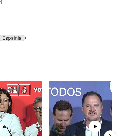
i
Espainia