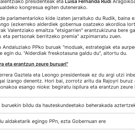
alentziako presidenteak eta
Luisa Fernanda Rudi
Aragoikoa
kualdeko kongresua egiten dutenerako.
lde parlamentarioko kide izaten jarraituko du Rudik, baina 
ango (ezkerreko alderdiek gobernua osatzeko akordioa lor
rak Valentziako emaitza "etsigarrien" erantzukizuna bere ga
ak eta pertsonak berritzeko premia" azpimarratu zuen.
Andaluziako PPko buruak "moduak, estrategiak eta aurpe
e egin du. "Alderdiak freskotasuna galdu du", aitortu du.
ura eta erantzun zeure buruari"
rrera Gaztela eta Leongo presidenteak ez du argi utzi inbe
ai izango denentz. Hori bai, zorrotz aritu da Rajoyri buruz 
honakoa esango nioke: begiratu ispilura eta erantzun zeure b
 buruekin bildu da hauteskundeetako beherakada aztertze
du aldaketarik egingo PPn, ezta Gobernuan ere