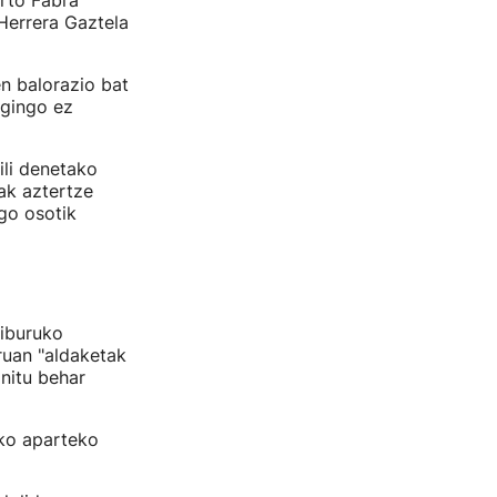
rto Fabra
Herrera Gaztela
n balorazio bat
egingo ez
ili denetako
ak aztertze
go osotik
riburuko
ruan "aldaketak
initu behar
ko aparteko