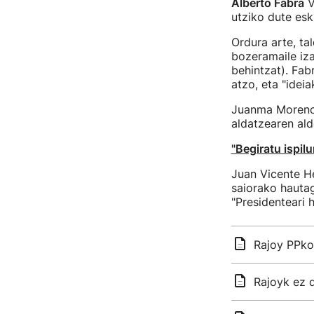
Alberto Fabra
V
utziko dute es
Ordura arte, ta
bozeramaile iz
behintzat). Fab
atzo, eta "idei
Juanma Moreno 
aldatzearen ald
"Begiratu ispil
Juan Vicente He
saiorako hautag
"Presidenteari 
Rajoy PPko
Rajoyk ez 