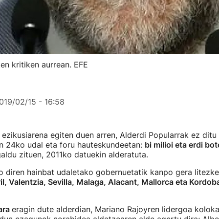
en kritiken aurrean. EFE
019/02/15 - 16:58
ezikusiarena egiten duen arren, Alderdi Popularrak ez dit
en 24ko udal eta foru hauteskundeetan:
bi milioi eta erdi bo
aldu zituen, 2011ko datuekin alderatuta.
 diren hainbat udaletako gobernuetatik kanpo gera litezk
l, Valentzia, Sevilla, Malaga, Alacant, Mallorca eta Kordob
ara
eragin dute alderdian, Mariano Rajoyren lidergoa koloka