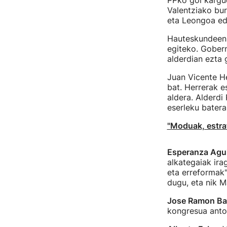
PPko goi kargu
Valentziako bu
eta Leongoa ed
Hauteskundeen b
egiteko. Gober
alderdian ezta g
Juan Vicente He
bat. Herrerak e
aldera. Alderdi
eserleku batera
"Moduak, estrat
Esperanza Agui
alkategaiak ira
eta erreformak"
dugu, eta nik 
Jose Ramon B
kongresua antol