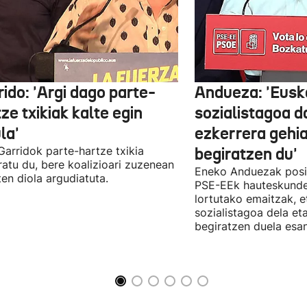
ido: 'Argi dago parte-
Andueza: 'Eusk
ze txikiak kalte egin
sozialistagoa d
la'
ezkerrera gehi
 Garridok parte-hartze txikia
begiratzen du'
ratu du, bere koalizioari zuzenean
Eneko Anduezak posit
ten diola argudiatuta.
PSE-EEk hauteskunde
lortutako emaitzak, e
sozialistagoa dela et
begiratzen duela esan