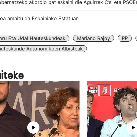
bernatzeko akordio bat eskaini die Aguirrek C’si eta PSOEr
moa amaitu da Espainiako Estatuan
oru Eta Udal Hauteskundeak
Mariano Rajoy
PP
auteskunde Autonomikoen Albisteak
aiteke