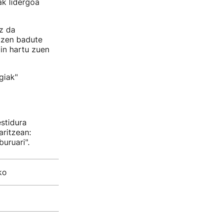
k lidergoa
ez da
tzen badute
in hartu zuen
giak"
stidura
aritzean:
uruari".
ko