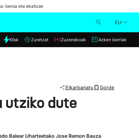
ia: beroa eta ekaitzak
EU
dia
Klisk
Zuretzat
Zuzenekoak
Azken berriak
Klisk
Zuzenekoak
Zuretzat
Elkarbanatu
Gorde
 utziko dute
Azken berriak
a edo Balear Uharteetako Jose Ramon Bauza