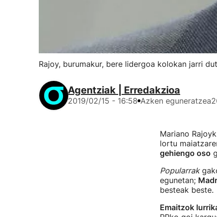
Rajoy, burumakur, bere lidergoa kolokan jarri dut
Agentziak | Erredakzioa
2019/02/15 - 16:58
Azken eguneratzea
2
Mariano Rajoyk 
lortu maiatzar
gehiengo oso
g
Popularrak
gako
egunetan;
Madri
besteak beste.
Emaitzok lurrik