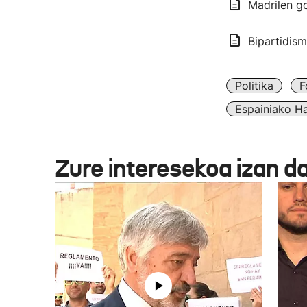
Madrilen go
Bipartidis
Politika
F
Espainiako H
Zure interesekoa izan d