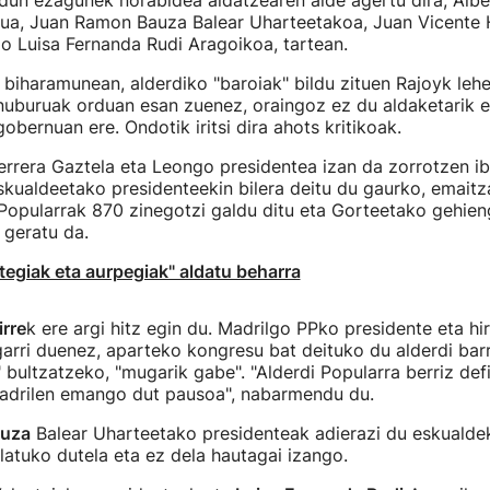
dun ezagunek norabidea aldatzearen alde agertu dira; Albe
rua, Juan Ramon Bauza Balear Uharteetakoa, Juan Vicente 
o Luisa Fernanda Rudi Aragoikoa, tartean.
iharamunean, alderdiko "baroiak" bildu zituen Rajoyk lehe
nuburuak orduan esan zuenez, oraingoz ez du aldaketarik 
obernuan ere. Ondotik iritsi dira ahots kritikoak.
rrera Gaztela eta Leongo presidentea izan da zorrotzen ib
skualdeetako presidenteekin bilera deitu du gaurko, emaitz
 Popularrak 870 zinegotzi galdu ditu eta Gorteetako gehien
 geratu da.
egiak eta aurpegiak" aldatu beharra
rre
k ere argi hitz egin du. Madrilgo PPko presidente eta hi
garri duenez, aparteko kongresu bat deituko du alderdi bar
 bultzatzeko, "mugarik gabe". "Alderdi Popularra berriz def
Madrilen emango dut pausoa", nabarmendu du.
auza
Balear Uharteetako presidenteak adierazi du eskualde
atuko dutela eta ez dela hautagai izango.