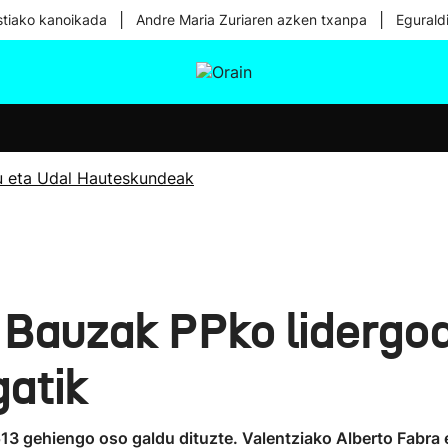
|
|
tiako kanoikada
Andre Maria Zuriaren azken txanpa
Egurald
tura
Ikusmiran
Egural
Osasuna
Teknologia
u eta Udal Hauteskundeak
 Bauzak PPko lidergoa
atik
513 gehiengo oso galdu dituzte. Valentziako Alberto Fabr