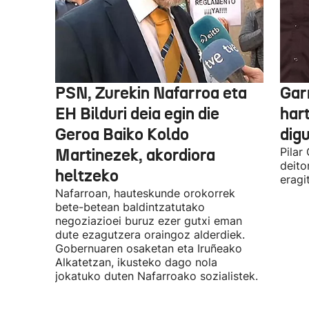
PSN, Zurekin Nafarroa eta
Garr
EH Bilduri deia egin die
hart
Geroa Baiko Koldo
digu
Martinezek, akordiora
Pilar
deito
heltzeko
eragi
Nafarroan, hauteskunde orokorrek
bete-betean baldintzatutako
negoziazioei buruz ezer gutxi eman
dute ezagutzera oraingoz alderdiek.
Gobernuaren osaketan eta Iruñeako
Alkatetzan, ikusteko dago nola
jokatuko duten Nafarroako sozialistek.