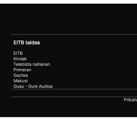
EITB taldea
EITB
Kirolak
Telebista nahieran
Primeran
Gaztea
Makusi
Guau - Gure Audioa
Pribat