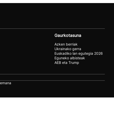
Gaurkotasuna
Azken berriak
Ukrainako gerra
Euskadiko lan egutegia 2026
Eguneko albisteak
AEB eta Trump
remana