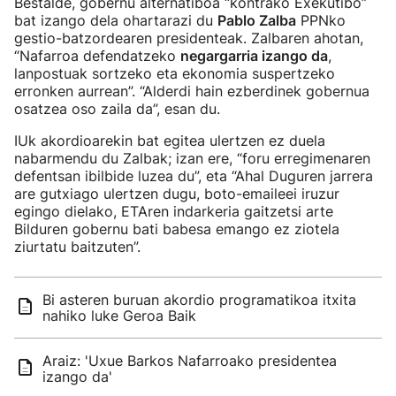
Bestalde, gobernu alternatiboa “kontrako Exekutibo”
bat izango dela ohartarazi du
Pablo Zalba
PPNko
gestio-batzordearen presidenteak. Zalbaren ahotan,
“Nafarroa defendatzeko
negargarria izango da
,
lanpostuak sortzeko eta ekonomia suspertzeko
erronken aurrean”. “Alderdi hain ezberdinek gobernua
osatzea oso zaila da”, esan du.
IUk akordioarekin bat egitea ulertzen ez duela
nabarmendu du Zalbak; izan ere, “foru erregimenaren
defentsan ibilbide luzea du”, eta “Ahal Duguren jarrera
are gutxiago ulertzen dugu, boto-emaileei iruzur
egingo dielako, ETAren indarkeria gaitzetsi arte
Bilduren gobernu bati babesa emango ez ziotela
ziurtatu baitzuten”.
Bi asteren buruan akordio programatikoa itxita
nahiko luke Geroa Baik
Araiz: 'Uxue Barkos Nafarroako presidentea
izango da'