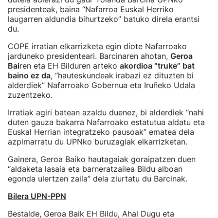
presidenteak, baina “Nafarroa Euskal Herriko
laugarren aldundia bihurtzeko” batuko direla erantsi
du.
COPE irratian elkarrizketa egin diote Nafarroako
jarduneko presidenteari. Barcinaren ahotan,
Geroa
Bai
ren eta EH Bilduren arteko
akordioa “truke” bat
baino ez da
, “hauteskundeak irabazi ez dituzten bi
alderdiek” Nafarroako Gobernua eta Iruñeko Udala
zuzentzeko.
Irratiak agiri batean azaldu duenez, bi alderdiek “nahi
duten gauza bakarra Nafarroako estatutua aldatu eta
Euskal Herrian integratzeko pausoak” ematea dela
azpimarratu du UPNko buruzagiak elkarrizketan.
Gainera, Geroa Baiko hautagaiak goraipatzen duen
“aldaketa lasaia eta barneratzailea Bildu alboan
egonda ulertzen zaila” dela ziurtatu du Barcinak.
Bilera UPN-PPN
Bestalde, Geroa Baik EH Bildu, Ahal Dugu eta