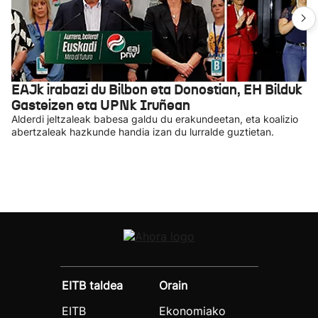
EAJk irabazi du Bilbon eta Donostian, EH Bilduk
Gasteizen eta UPNk Iruñean
Alderdi jeltzaleak babesa galdu du erakundeetan, eta koalizio
abertzaleak hazkunde handia izan du lurralde guztietan.
EITB taldea
Orain
EITB
Ekonomiako