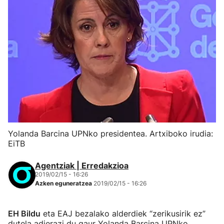
Yolanda Barcina UPNko presidentea. Artxiboko irudia:
EiTB
Agentziak | Erredakzioa
2019/02/15 - 16:26
Azken eguneratzea
2019/02/15 - 16:26
EH Bildu
eta EAJ bezalako alderdiek “zerikusirik ez”
dutela adierazi du gaur Yolanda Barcina UPNko