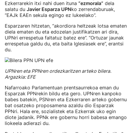
Ezkerrarekin itxi nahi duen ituna
“ezmorala”
dela
salatu du
Javier Esparza UPN
ko zerrendaburuak,
“EAJk EAEn sekula egingo ez lukeelako”.
Esparzaren hitzetan, “akordiora heltzeak lotsa ematen
diela ematen du eta edozelan justifikatzen ari dira,
UPNri errespetua faltatuz batez ere”. “Ortuzar jaunak
errespetua galdu du, eta baita Iglesiasek ere”, erantsi
du.
UPNren eta PPNren ordezkaritzen arteko bilera.
Argazkia: EFE
Nafarroako Parlamentuan prentsaurrekoa eman du
Esparzak PPNrekin bildu eta gero. UPNren kanpoko
babes batekin, PSNren eta Ezkerraren arteko gobernu
bat osatzeko proposamena azaldu dio Esparzak
PPNri. Hala ere, sozialistek eta Ezkerrak uko egin
diote jadanik. PPNk ere gobernu horri babesa emango
liokeela adierazi du.