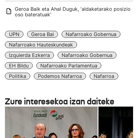
Geroa Baik eta Ahal Duguk, 'aldaketarako posizio
oso bateratuak'
UPN
Geroa Bai
Nafarroako Gobernua
Nafarroako Hauteskundeak
Izquierda Ezkerra
Nafarroako Gobernua
EH Bildu
Nafarroako Parlamentua
Politika
Podemos Nafarroa
Nafarroa
Zure interesekoa izan daiteke