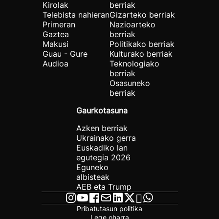
Kirolak
berriak
Telebista nahieran
Gizarteko berriak
Primeran
Nazioarteko
Gaztea
berriak
Makusi
Politikako berriak
Guau - Gure
Kulturako berriak
Audioa
Teknologiako
berriak
Osasuneko
berriak
Gaurkotasuna
Azken berriak
Ukrainako gerra
Euskadiko lan
egutegia 2026
Eguneko
albisteak
AEB eta Trump
Pribatutasun politika
Lege oharra