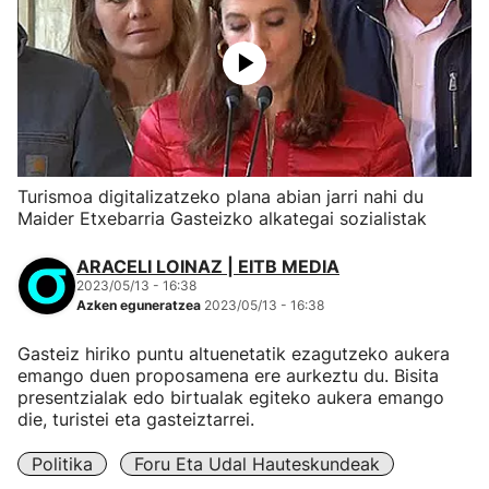
Turismoa digitalizatzeko plana abian jarri nahi du
Maider Etxebarria Gasteizko alkategai sozialistak
ARACELI LOINAZ | EITB MEDIA
2023/05/13 - 16:38
Azken eguneratzea
2023/05/13 - 16:38
Gasteiz hiriko puntu altuenetatik ezagutzeko aukera
emango duen proposamena ere aurkeztu du. Bisita
presentzialak edo birtualak egiteko aukera emango
die, turistei eta gasteiztarrei.
Politika
Foru Eta Udal Hauteskundeak