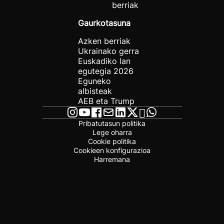
berriak
Gaurkotasuna
Azken berriak
Ukrainako gerra
Euskadiko lan
egutegia 2026
Eguneko
albisteak
AEB eta Trump
Pribatutasun politika
Lege oharra
Cookie politika
Cookieen konfigurazioa
Harremana