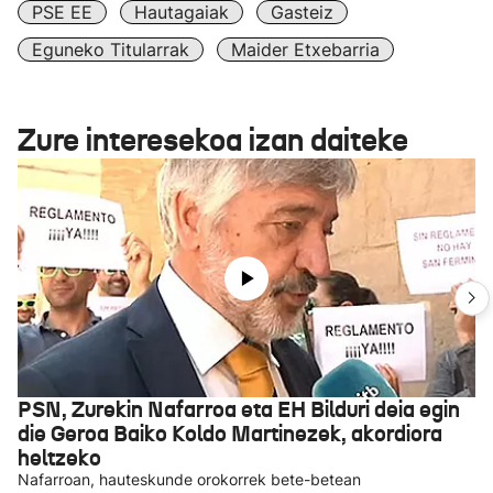
PSE EE
Hautagaiak
Gasteiz
Eguneko Titularrak
Maider Etxebarria
Zure interesekoa izan daiteke
PSN, Zurekin Nafarroa eta EH Bilduri deia egin
die Geroa Baiko Koldo Martinezek, akordiora
heltzeko
Nafarroan, hauteskunde orokorrek bete-betean