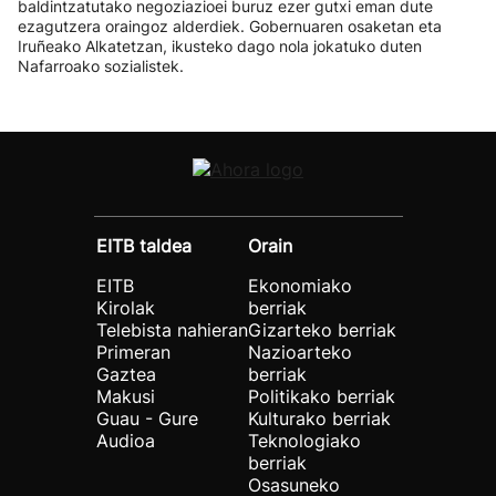
baldintzatutako negoziazioei buruz ezer gutxi eman dute
ezagutzera oraingoz alderdiek. Gobernuaren osaketan eta
Iruñeako Alkatetzan, ikusteko dago nola jokatuko duten
Nafarroako sozialistek.
EITB taldea
Orain
EITB
Ekonomiako
Kirolak
berriak
Telebista nahieran
Gizarteko berriak
Primeran
Nazioarteko
Gaztea
berriak
Makusi
Politikako berriak
Guau - Gure
Kulturako berriak
Audioa
Teknologiako
berriak
Osasuneko