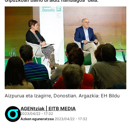
Gipuzkoan baino bi aldiz handiagoa" dela.
Aizpurua eta Izagirre, Donostian. Argazkia: EH Bildu
AGENtziak | EITB MEDIA
2023/04/22 - 17:32
Azken eguneratzea
2023/04/22 - 17:32