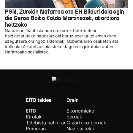
PSN, Zurekin Nafarroa eta EH Bilduri deia egin
die Geroa Baiko Koldo Martinezek, akordiora
heltzeko
Nafarroan, hauteskunde orokorrek bete-betean
baldintzatutako negoziazioei buruz ezer gutxi eman dute
ezagutzera oraingoz alderdiek. Gobernuaren osaketan eta
Iruñeako Alkatetzan, ikusteko dago nola jokatuko duten
Nafarroako sozialistek.
EITB taldea
Orain
EITB
Ekonomiako
Kirolak
berriak
Telebista nahieran
Gizarteko berriak
Primeran
Nazioarteko