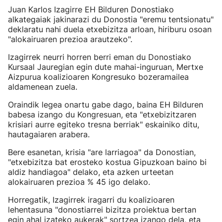
Juan Karlos Izagirre EH Bilduren Donostiako
alkategaiak jakinarazi du Donostia "eremu tentsionatu"
deklaratu nahi duela etxebizitza arloan, hiriburu osoan
"alokairuaren prezioa arautzeko".
Izagirrek neurri horren berri eman du Donostiako
Kursaal Jauregian egin dute mahai-inguruan, Mertxe
Aizpurua koalizioaren Kongresuko bozeramailea
aldamenean zuela.
Oraindik legea onartu gabe dago, baina EH Bilduren
babesa izango du Kongresuan, eta "etxebizitzaren
krisiari aurre egiteko tresna berriak" eskainiko ditu,
hautagaiaren arabera.
Bere esanetan, krisia "are larriagoa" da Donostian,
"etxebizitza bat erosteko kostua Gipuzkoan baino bi
aldiz handiagoa" delako, eta azken urteetan
alokairuaren prezioa % 45 igo delako.
Horregatik, Izagirrek iragarri du koalizioaren
lehentasuna "donostiarrei bizitza proiektua bertan
egin ahal izateko aukerak" sortzea izango dela, eta