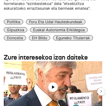
horretarako "ezinbestekoa" dela "etxebizitza
eskuratzeko erraztasunak eta bermeak ematea".
Politika
Foru Eta Udal Hauteskundeak
Gipuzkoa
Euskal Autonomia Erkidegoa
Donostia
EH Bildu
Eguneko Titularrak
Zure interesekoa izan daiteke