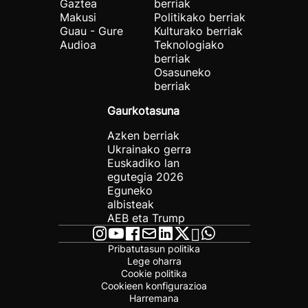
Gaztea
berriak
Makusi
Politikako berriak
Guau - Gure
Kulturako berriak
Audioa
Teknologiako
berriak
Osasuneko
berriak
Gaurkotasuna
Azken berriak
Ukrainako gerra
Euskadiko lan
egutegia 2026
Eguneko
albisteak
AEB eta Trump
Pribatutasun politika
Lege oharra
Cookie politika
Cookieen konfigurazioa
Harremana