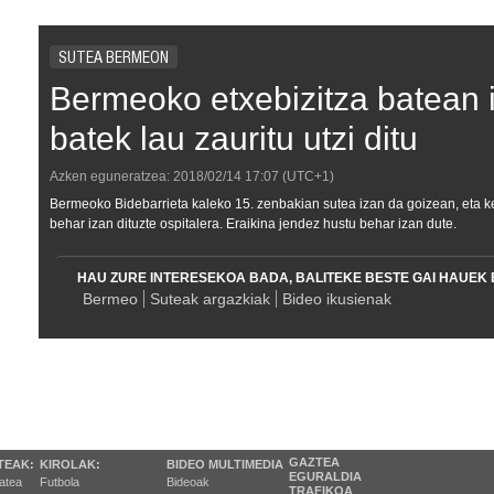
SUTEA BERMEON
Bermeoko etxebizitza batean 
batek lau zauritu utzi ditu
Azken eguneratzea:
2018/02/14
17:07
(UTC+1)
Bermeoko Bidebarrieta kaleko 15. zenbakian sutea izan da goizean, eta k
behar izan dituzte ospitalera. Eraikina jendez hustu behar izan dute.
HAU ZURE INTERESEKOA BADA, BALITEKE BESTE GAI HAUEK 
Bermeo
Suteak argazkiak
Bideo ikusienak
GAZTEA
TEAK:
KIROLAK:
BIDEO MULTIMEDIA
EGURALDIA
tatea
Futbola
Bideoak
TRAFIKOA