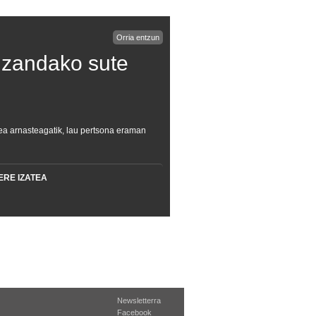
Orria entzun
izandako sute
ea arnasteagatik, lau pertsona eraman
ERE IZATEA
Newsletterra
Facebook