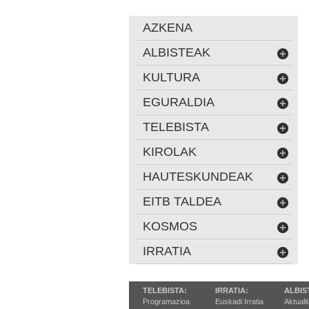
AZKENA
ALBISTEAK
KULTURA
EGURALDIA
TELEBISTA
KIROLAK
HAUTESKUNDEAK
EITB TALDEA
KOSMOS
IRRATIA
TELEBISTA:
IRRATIA:
ALBIS
Programazioa
Euskadi Irratia
Aktuali