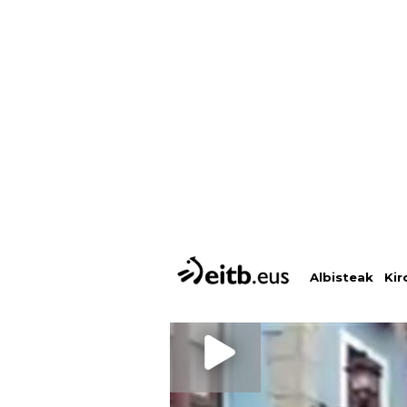
Albisteak
Kir