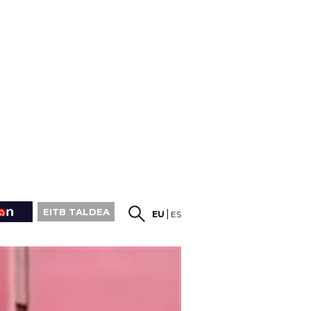
EITB TALDEA
EU
ES