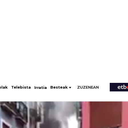
ZUZENEAN
Telebista
Besteak
olak
Irratia