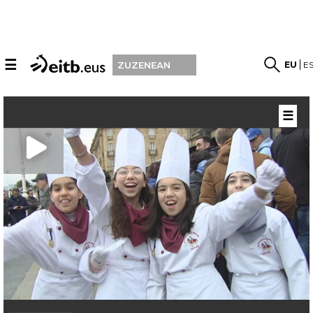
☰
EU
E
ZUZENEAN
☰