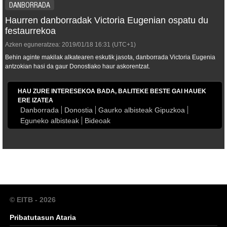
DANBORRADA
Haurren danborradak Victoria Eugenian ospatu du
festaurrekoa
Azken eguneratzea:
2019/01/18
16:31
(UTC+1)
Behin aginte makilak alkatearen eskutik jasota, danborrada Victoria Eugenia
antzokian hasi da gaur Donostiako haur askorentzat.
HAU ZURE INTERESEKOA BADA, BALITEKE BESTE GAI HAUEK
ERE IZATEA
Danborrada
Donostia
Gaurko albisteak Gipuzkoa
Eguneko albisteak
Bideoak
© EITB - 2026
Pribatutasun Ataria