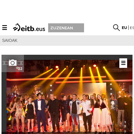
☰
EU
E
ZUZENEAN
SAIOAK
☰
22