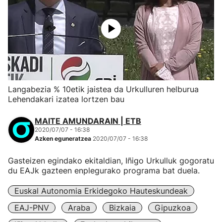
Langabezia % 10etik jaistea da Urkulluren helburua
Lehendakari izatea lortzen bau
MAITE AMUNDARAIN | ETB
2020/07/07 - 16:38
Azken eguneratzea
2020/07/07 - 16:38
Gasteizen egindako ekitaldian, Iñigo Urkulluk gogoratu
du EAJk gazteen enplegurako programa bat duela.
Euskal Autonomia Erkidegoko Hauteskundeak
EAJ-PNV
Araba
Bizkaia
Gipuzkoa