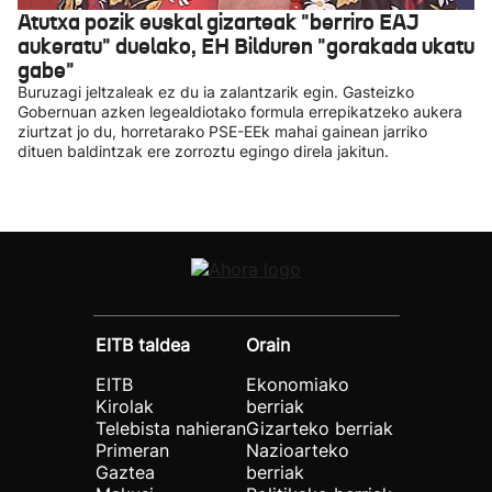
Atutxa pozik euskal gizarteak "berriro EAJ
aukeratu" duelako, EH Bilduren "gorakada ukatu
gabe"
Buruzagi jeltzaleak ez du ia zalantzarik egin. Gasteizko
Gobernuan azken legealdiotako formula errepikatzeko aukera
ziurtzat jo du, horretarako PSE-EEk mahai gainean jarriko
dituen baldintzak ere zorroztu egingo direla jakitun.
EITB taldea
Orain
EITB
Ekonomiako
Kirolak
berriak
Telebista nahieran
Gizarteko berriak
Primeran
Nazioarteko
Gaztea
berriak