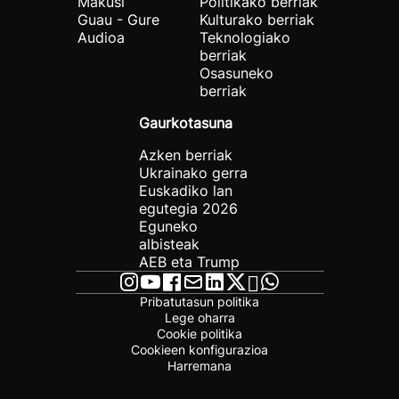
Makusi
Politikako berriak
Guau - Gure
Kulturako berriak
Audioa
Teknologiako
berriak
Osasuneko
berriak
Gaurkotasuna
Azken berriak
Ukrainako gerra
Euskadiko lan
egutegia 2026
Eguneko
albisteak
AEB eta Trump
Pribatutasun politika
Lege oharra
Cookie politika
Cookieen konfigurazioa
Harremana