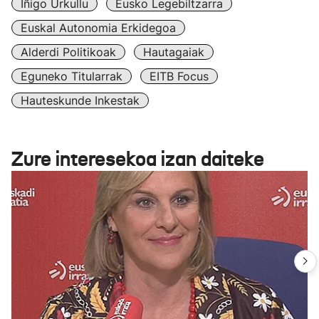
Iñigo Urkullu
Eusko Legebiltzarra
Euskal Autonomia Erkidegoa
Alderdi Politikoak
Hautagaiak
Eguneko Titularrak
EITB Focus
Hauteskunde Inkestak
Zure interesekoa izan daiteke