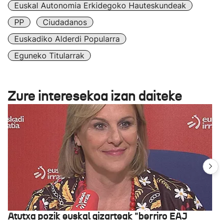
Euskal Autonomia Erkidegoko Hauteskundeak
PP
Ciudadanos
Euskadiko Alderdi Popularra
Eguneko Titularrak
Zure interesekoa izan daiteke
Atutxa pozik euskal gizarteak "berriro EAJ