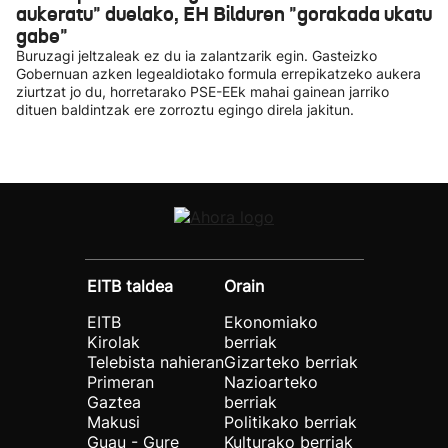
aukeratu" duelako, EH Bilduren "gorakada ukatu
gabe"
Buruzagi jeltzaleak ez du ia zalantzarik egin. Gasteizko
Gobernuan azken legealdiotako formula errepikatzeko aukera
ziurtzat jo du, horretarako PSE-EEk mahai gainean jarriko
dituen baldintzak ere zorroztu egingo direla jakitun.
EITB taldea
Orain
EITB
Ekonomiako
Kirolak
berriak
Telebista nahieran
Gizarteko berriak
Primeran
Nazioarteko
Gaztea
berriak
Makusi
Politikako berriak
Guau - Gure
Kulturako berriak