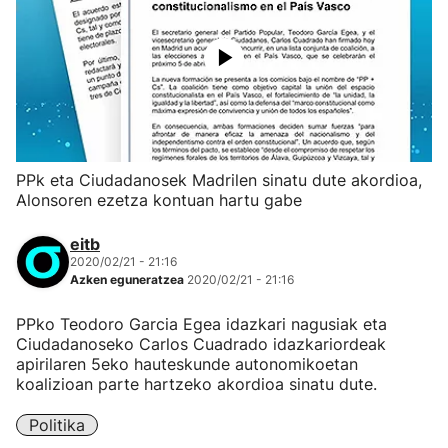
PPk eta Ciudadanosek Madrilen sinatu dute akordioa,
Alonsoren ezetza kontuan hartu gabe
eitb
2020/02/21 - 21:16
Azken eguneratzea
2020/02/21 - 21:16
PPko Teodoro Garcia Egea idazkari nagusiak eta
Ciudadanoseko Carlos Cuadrado idazkariordeak
apirilaren 5eko hauteskunde autonomikoetan
koalizioan parte hartzeko akordioa sinatu dute.
Politika