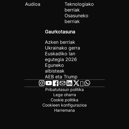
Audioa
Teknologiako
berriak
Osasuneko
berriak
Gaurkotasuna
Azken berriak
Ukrainako gerra
Euskadiko lan
egutegia 2026
Eguneko
albisteak
AEB eta Trump
Pribatutasun politika
Lege oharra
Cookie politika
Cookieen konfigurazioa
Harremana