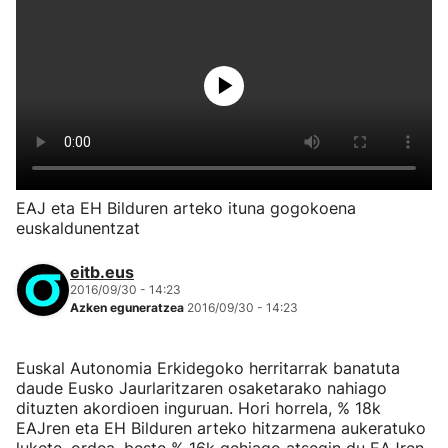
EAJ eta EH Bilduren arteko ituna gogokoena
euskaldunentzat
eitb.eus
2016/09/30 - 14:23
Azken eguneratzea
2016/09/30 - 14:23
Euskal Autonomia Erkidegoko herritarrak banatuta
daude Eusko Jaurlaritzaren osaketarako nahiago
dituzten akordioen inguruan. Hori horrela, % 18k
EAJren eta EH Bilduren arteko hitzarmena aukeratuko