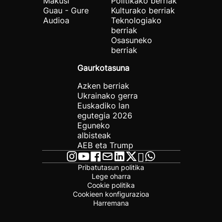
Makusi
Politikako berriak
Guau - Gure
Kulturako berriak
Audioa
Teknologiako
berriak
Osasuneko
berriak
Gaurkotasuna
Azken berriak
Ukrainako gerra
Euskadiko lan
egutegia 2026
Eguneko
albisteak
AEB eta Trump
Pribatutasun politika
Lege oharra
Cookie politika
Cookieen konfigurazioa
Harremana