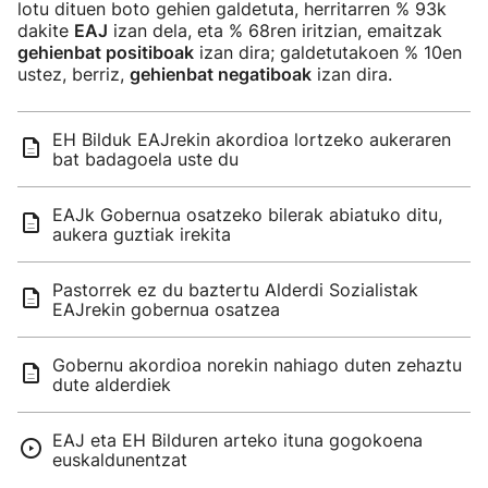
lotu dituen boto gehien galdetuta, herritarren % 93k
dakite
EAJ
izan dela, eta % 68ren iritzian, emaitzak
gehienbat positiboak
izan dira; galdetutakoen % 10en
ustez, berriz,
gehienbat negatiboak
izan dira.
EH Bilduk EAJrekin akordioa lortzeko aukeraren
bat badagoela uste du
EAJk Gobernua osatzeko bilerak abiatuko ditu,
aukera guztiak irekita
Pastorrek ez du baztertu Alderdi Sozialistak
EAJrekin gobernua osatzea
Gobernu akordioa norekin nahiago duten zehaztu
dute alderdiek
EAJ eta EH Bilduren arteko ituna gogokoena
euskaldunentzat