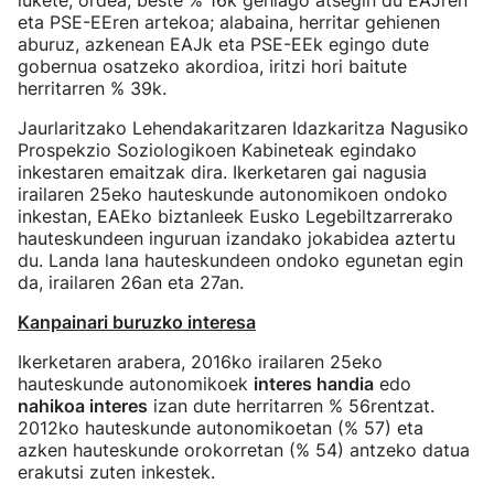
lukete, ordea, beste % 16k gehiago atsegin du EAJren
eta PSE-EEren artekoa; alabaina, herritar gehienen
aburuz, azkenean EAJk eta PSE-EEk egingo dute
gobernua osatzeko akordioa, iritzi hori baitute
herritarren % 39k.
Jaurlaritzako Lehendakaritzaren Idazkaritza Nagusiko
Prospekzio Soziologikoen Kabineteak egindako
inkestaren emaitzak dira. Ikerketaren gai nagusia
irailaren 25eko hauteskunde autonomikoen ondoko
inkestan, EAEko biztanleek Eusko Legebiltzarrerako
hauteskundeen inguruan izandako jokabidea aztertu
du. Landa lana hauteskundeen ondoko egunetan egin
da, irailaren 26an eta 27an.
Kanpainari buruzko interesa
Ikerketaren arabera, 2016ko irailaren 25eko
hauteskunde autonomikoek
interes handia
edo
nahikoa interes
izan dute herritarren % 56rentzat
.
2012ko hauteskunde autonomikoetan (% 57) eta
azken hauteskunde orokorretan (% 54) antzeko datua
erakutsi zuten inkestek.