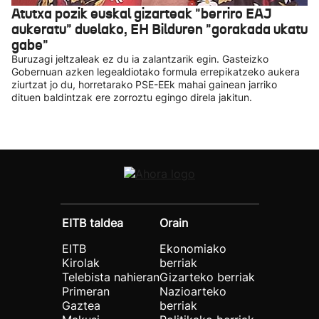
Atutxa pozik euskal gizarteak "berriro EAJ
aukeratu" duelako, EH Bilduren "gorakada ukatu
gabe"
Buruzagi jeltzaleak ez du ia zalantzarik egin. Gasteizko
Gobernuan azken legealdiotako formula errepikatzeko aukera
ziurtzat jo du, horretarako PSE-EEk mahai gainean jarriko
dituen baldintzak ere zorroztu egingo direla jakitun.
EITB taldea
Orain
EITB
Ekonomiako
Kirolak
berriak
Telebista nahieran
Gizarteko berriak
Primeran
Nazioarteko
Gaztea
berriak