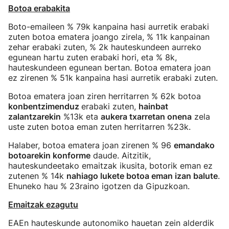
Botoa erabakita
Boto-emaileen % 79k kanpaina hasi aurretik erabaki
zuten botoa ematera joango zirela, % 11k kanpainan
zehar erabaki zuten, % 2k hauteskundeen aurreko
egunean hartu zuten erabaki hori, eta % 8k,
hauteskundeen egunean bertan. Botoa ematera joan
ez zirenen % 51k kanpaina hasi aurretik erabaki zuten.
Botoa ematera joan ziren herritarren % 62k botoa
konbentzimenduz
erabaki zuten,
hainbat
zalantzarekin
%13k eta
aukera txarretan onena
zela
uste zuten botoa eman zuten herritarren %23k.
Halaber, botoa ematera joan zirenen % 96
emandako
botoarekin konforme
daude. Aitzitik,
hauteskundeetako emaitzak ikusita, botorik eman ez
zutenen % 14k
nahiago lukete botoa eman izan balute
.
Ehuneko hau % 23raino igotzen da Gipuzkoan.
Emaitzak ezagutu
EAEn hauteskunde autonomiko hauetan zein alderdik