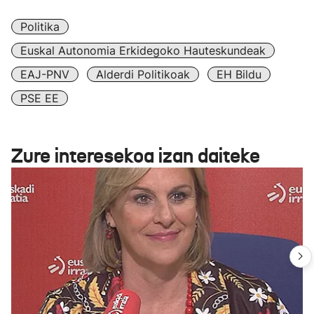
Politika
Euskal Autonomia Erkidegoko Hauteskundeak
EAJ-PNV
Alderdi Politikoak
EH Bildu
PSE EE
Zure interesekoa izan daiteke