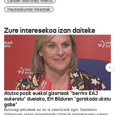
Lander Martinez Hierro
Hauteskunde Inkestak
Zure interesekoa izan daiteke
Atutxa pozik euskal gizarteak "berriro EAJ
aukeratu" duelako, EH Bilduren "gorakada ukatu
gabe"
Buruzagi jeltzaleak ez du ia zalantzarik egin. Gasteizko
Gobernuan azken legealdiotako formula errepikatzeko aukera