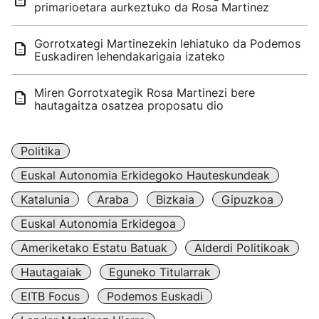
primarioetara aurkeztuko da Rosa Martinez
Gorrotxategi Martinezekin lehiatuko da Podemos
Euskadiren lehendakarigaia izateko
Miren Gorrotxategik Rosa Martinezi bere
hautagaitza osatzea proposatu dio
Politika
Euskal Autonomia Erkidegoko Hauteskundeak
Katalunia
Araba
Bizkaia
Gipuzkoa
Euskal Autonomia Erkidegoa
Ameriketako Estatu Batuak
Alderdi Politikoak
Hautagaiak
Eguneko Titularrak
EITB Focus
Podemos Euskadi