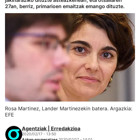
jakinaraziko dituzte asteazkenean, eta otsailaren
27an, berriz, primarioen emaitzak emango dituzte.
Rosa Martinez, Lander Martinezekin batera. Argazkia:
EFE
Agentziak | Erredakzioa
2020/02/17 - 13:50
Azken eguneratzea
2020/02/17 - 14:01