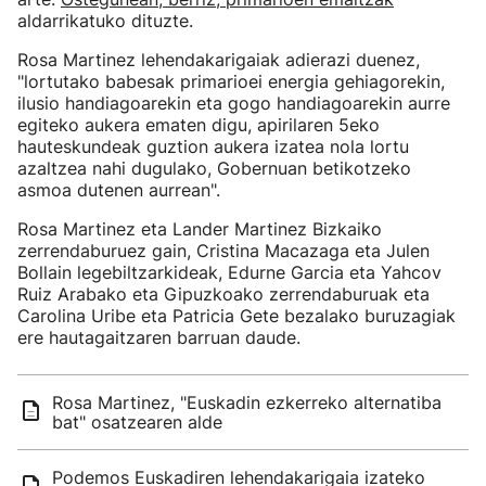
aldarrikatuko dituzte.
Rosa Martinez lehendakarigaiak adierazi duenez,
"lortutako babesak primarioei energia gehiagorekin,
ilusio handiagoarekin eta gogo handiagoarekin aurre
egiteko aukera ematen digu, apirilaren 5eko
hauteskundeak guztion aukera izatea nola lortu
azaltzea nahi dugulako, Gobernuan betikotzeko
asmoa dutenen aurrean".
Rosa Martinez eta Lander Martinez Bizkaiko
zerrendaburuez gain, Cristina Macazaga eta Julen
Bollain legebiltzarkideak, Edurne Garcia eta Yahcov
Ruiz Arabako eta Gipuzkoako zerrendaburuak eta
Carolina Uribe eta Patricia Gete bezalako buruzagiak
ere hautagaitzaren barruan daude.
Rosa Martinez, "Euskadin ezkerreko alternatiba
bat" osatzearen alde
Podemos Euskadiren lehendakarigaia izateko