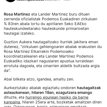
Rosa Martinez
eta Lander Martinez buru dituen
zerrenda ofizialistak Podemos Euskadiren zirkuluen
% 83ren abala lortu du apirilaren 5eko EAEko
hauteskundeetarako hauteskunde primarioetan
hautagai izateko.
Guztion Aukera hautagaitzako iturriek jakitera eman
dutenez, "zirkuluen gehiengoaren abalak erakusten du
Rosa Martinez Elkarrekin Podemoseko
koordinatzailearen eta Lander Martinez Podemos
Euskadiko idazkari nagusiaren apustua lurraldean
errotuta dagoela, eta oinarrien aldetik bultzada argia
da".
Abal bilketa atzo, igandea, amaitu zen.
Aurkeztutako abalak egiaztatu ondoren
hautagaitzak
asteazkenean, hilaren 19an, ezagutzera emango
dituzte, eta
hurrengo egunean hasiko da barne
kanpaina
, hilaren 25era arte, bozketak amaitzen diren
arte.
Ostegunean, berriz, primarioen emaitzak