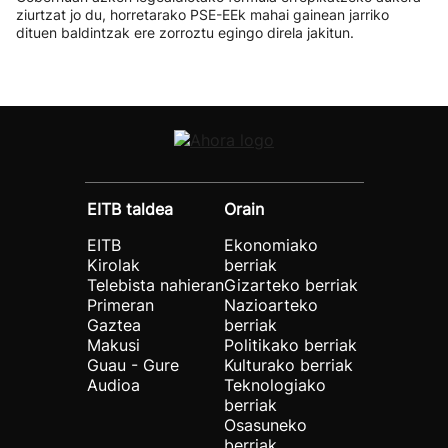
ziurtzat jo du, horretarako PSE-EEk mahai gainean jarriko
dituen baldintzak ere zorroztu egingo direla jakitun.
EITB taldea
Orain
EITB
Ekonomiako
Kirolak
berriak
Telebista nahieran
Gizarteko berriak
Primeran
Nazioarteko
Gaztea
berriak
Makusi
Politikako berriak
Guau - Gure
Kulturako berriak
Audioa
Teknologiako
berriak
Osasuneko
berriak