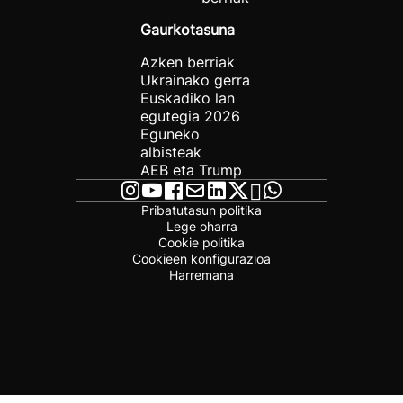
Gaurkotasuna
Azken berriak
Ukrainako gerra
Euskadiko lan
egutegia 2026
Eguneko
albisteak
AEB eta Trump
Pribatutasun politika
Lege oharra
Cookie politika
Cookieen konfigurazioa
Harremana