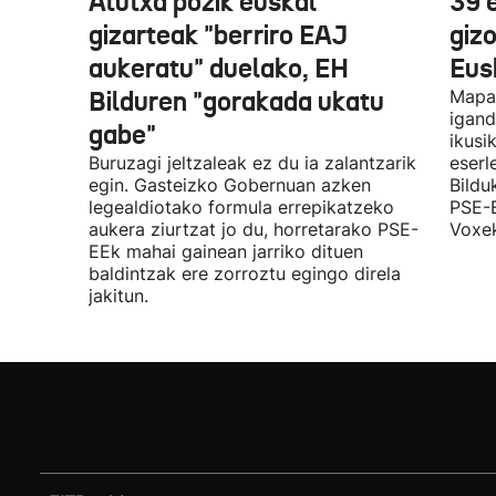
Atutxa pozik euskal
39 
gizarteak "berriro EAJ
giz
aukeratu" duelako, EH
Eus
Bilduren "gorakada ukatu
Mapa 
igand
gabe"
ikusi
Buruzagi jeltzaleak ez du ia zalantzarik
eserl
egin. Gasteizko Gobernuan azken
Bildu
legealdiotako formula errepikatzeko
PSE-E
aukera ziurtzat jo du, horretarako PSE-
Voxek
EEk mahai gainean jarriko dituen
baldintzak ere zorroztu egingo direla
jakitun.