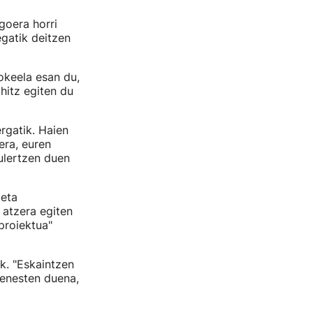
egoera horri
egatik deitzen
okeela esan du,
hitz egiten du
rgatik. Haien
era, euren
 ulertzen duen
 eta
 atzera egiten
proiektua"
k. "Eskaintzen
henesten duena,