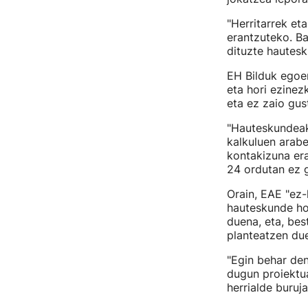
"Herritarrek eta
erantzuteko. Ba
dituzte hautesk
EH Bilduk egoer
eta hori ezinez
eta ez zaio gus
"Hauteskundeak 
kalkuluen arabe
kontakizuna era
24 ordutan ez g
Orain, EAE "ez-
hauteskunde hor
duena, eta, bes
planteatzen du
"Egin behar den
dugun proiektua
herrialde buruja