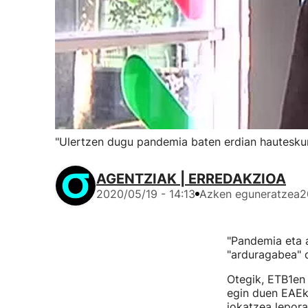
"Ulertzen dugu pandemia baten erdian hautesku
AGENTZIAK | ERREDAKZIOA
2020/05/19 - 14:13
Azken eguneratzea
2
"Pandemia eta 
"arduragabea" 
Otegik, ETB1en
egin duen EAEko
jokatzea leporat