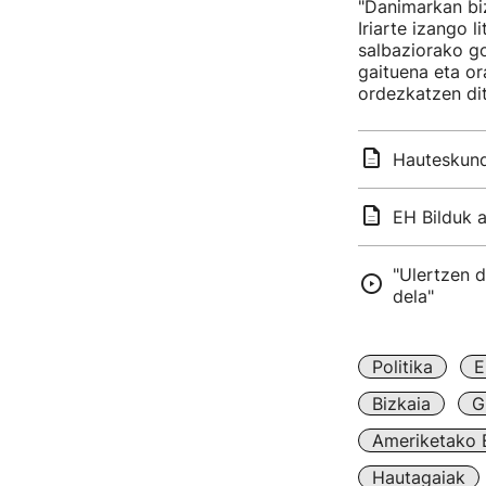
"Danimarkan bi
Iriarte izango 
salbaziorako g
gaituena eta or
ordezkatzen dit
Hauteskund
EH Bilduk a
"Ulertzen 
dela"
Politika
E
Bizkaia
G
Ameriketako 
Hautagaiak