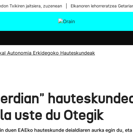
|
don Txikiren jaitsiera, zuzenean
Elkanoren lehorreratzea Getaria
tura
Ikusmiran
Egural
Osasuna
Teknologia
kal Autonomia Erkidegoko Hauteskundeak
erdian" hauteskundea
la uste du Otegik
gin duen EAEko hauteskunde deialdiaren aurka egin du, eta 