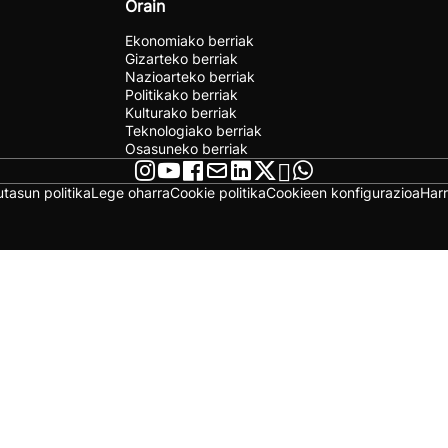
Orain
Ekonomiako berriak
Gizarteko berriak
Nazioarteko berriak
Politikako berriak
Kulturako berriak
Teknologiako berriak
Osasuneko berriak
utasun politika
Lege oharra
Cookie politika
Cookieen konfigurazioa
Har