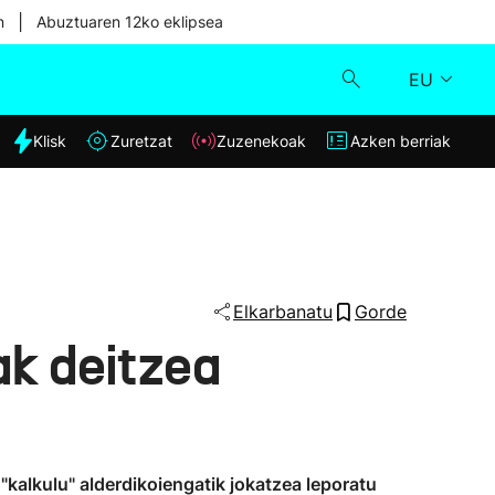
|
n
Abuztuaren 12ko eklipsea
EU
dia
Klisk
Zuretzat
Zuzenekoak
Azken berriak
Klisk
Zuzenekoak
Zuretzat
Elkarbanatu
Gorde
k deitzea
Azken berriak
"kalkulu" alderdikoiengatik jokatzea leporatu