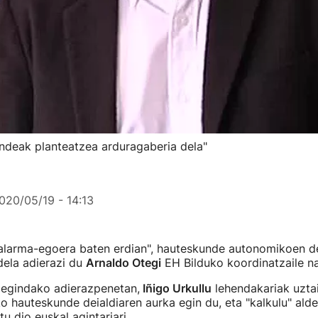
ndeak planteatzea arduragaberia dela"
020/05/19 - 14:13
alarma-egoera baten erdian", hauteskunde autonomikoen de
dela adierazi du
Arnaldo Otegi
EH Bilduko koordinatzaile n
 egindako adierazpenetan,
Iñigo Urkullu
lehendakariak uztai
 hauteskunde deialdiaren aurka egin du, eta "kalkulu" alde
u dio euskal agintariari.