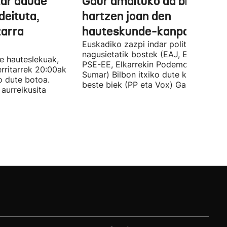
tar daude
Gaur amaituko da bizitasu
deituta,
hartzen joan den
zarra
hauteskunde-kanpaina
Euskadiko zazpi indar politiko
nagusietatik bostek (EAJ, EH Bildu,
te hauteslekuak,
PSE-EE, Elkarrekin Podemos eta
rritarrek 20:00ak
Sumar) Bilbon itxiko dute kanpaina, e
o dute botoa.
beste biek (PP eta Vox) Gasteizen.
aurreikusita