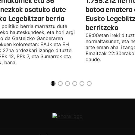
emakumek eta 36
1.795.212 herri
onezkok osatuko dute
botoa ematera 
ko Legebiltzar berria
Eusko Legebilt
politiko berria marraztu dute
berritzeko
eko hauteskundeek, eta hori argi
09:00etan ireki dituz
ko da Gasteizko Ganberaren
normaltasunez, eta he
ekuen koloreetan: EAJk eta EH
arte eman ahal izang
k 27na ordezkari izango dituzte,
Emaitzak 22:30erako 
Ek 12, PPk 7, eta Sumarrek eta
daude.
, bana.