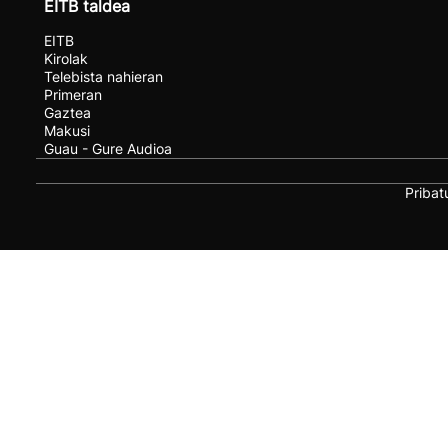
EITB taldea
EITB
Kirolak
Telebista nahieran
Primeran
Gaztea
Makusi
Guau - Gure Audioa
Pribat