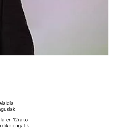
ialdia
agusiak.
laren 12rako
rdikoiengatik