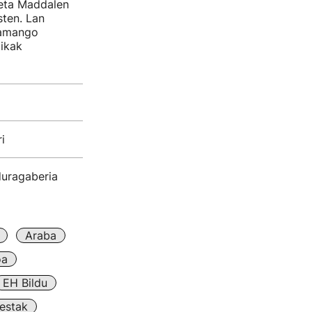
eta Maddalen
sten. Lan
ramango
tikak
i
duragaberia
Araba
oa
EH Bildu
estak