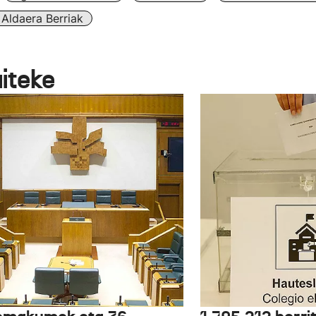
Aldaera Berriak
aiteke