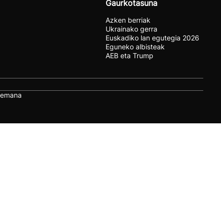
Gaurkotasuna
Azken berriak
Ukrainako gerra
Euskadiko lan egutegia 2026
Eguneko albisteak
AEB eta Trump
remana