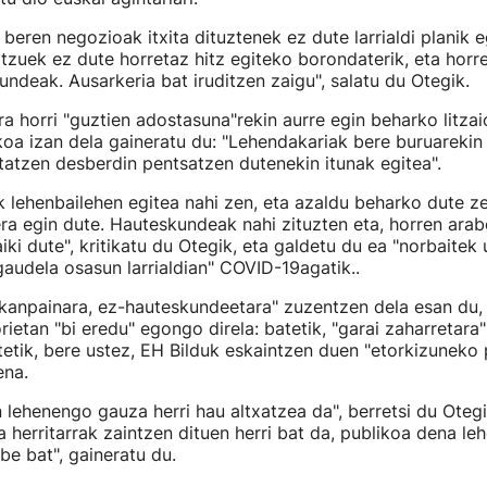
 beren negozioak itxita dituztenek ez dute larrialdi planik 
tzuek ez dute horretaz hitz egiteko borondaterik, eta horr
undeak. Ausarkeria bat iruditzen zaigu", salatu du Otegik.
a horri "guztien adostasuna"rekin aurre egin beharko litzai
koa izan dela gaineratu du: "Lehendakariak bere buruarekin 
tatzen desberdin pentsatzen dutenekin itunak egitea".
lehenbailehen egitea nahi zen, eta azaldu beharko dute ze
ra egin dute. Hauteskundeak nahi zituzten eta, horren arab
iki dute", kritikatu du Otegik, eta galdetu du ea "norbaitek
audela osasun larrialdian" COVID-19agatik..
kanpainara, ez-hauteskundeetara" zuzentzen dela esan du,
ietan "bi eredu" egongo direla: batetik, "garai zaharretara"
tetik, bere ustez, EH Bilduk eskaintzen duen "etorkizuneko 
ena.
 lehenengo gauza herri hau altxatzea da", berretsi du Otegi
 herritarrak zaintzen dituen herri bat da, publikoa dena le
be bat", gaineratu du.