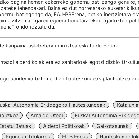
ziko bagina hemen ezkerreko gobernu bat izango genuke, 
litzateke lehendakari. Baina ez dut horretarako aukerarik iku
obernu bat egongo da, EAJ-PSErena, betiko inertzietara e
ain bizitzen ari garen egoera honetara ekarri gaituzten poli
uena", ondorioztatu du.
e kanpaina astebetera murriztea eskatu du Equok
rrazoi alderdikoiak eta ez sanitarioak egotzi dizkio Urkullur
dugu pandemia baten erdian hauteskundeak planteatzea ar
uskal Autonomia Erkidegoko Hauteskundeak
Katalunia
ipuzkoa
Arnaldo Otegi
Euskal Autonomia Erkideg
Estatu Batuak
Alderdi Politikoak
Gaixotasunak
Eguneko Titularrak
EITB Focus
Hauteskunde Ink