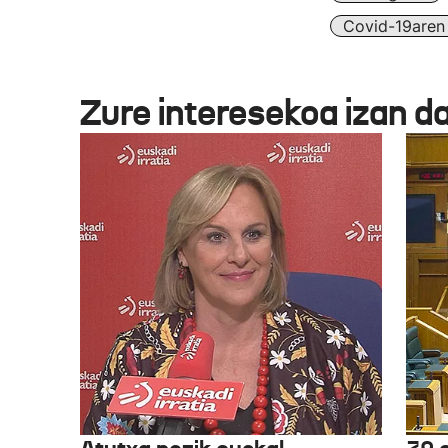
Covid-19aren 
Zure interesekoa izan d