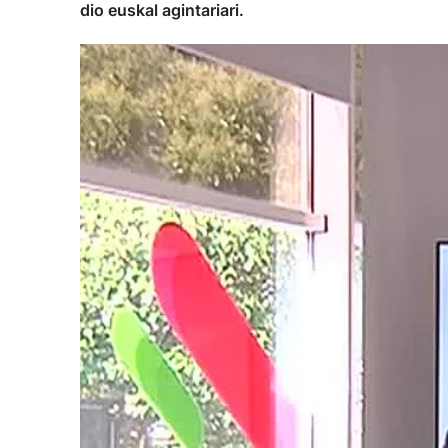
dio euskal agintariari.