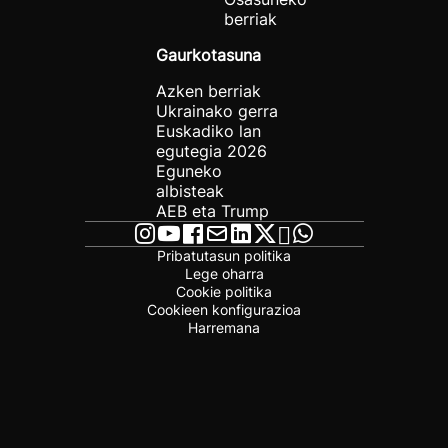
berriak
Gaurkotasuna
Azken berriak
Ukrainako gerra
Euskadiko lan
egutegia 2026
Eguneko
albisteak
AEB eta Trump
Pribatutasun politika
Lege oharra
Cookie politika
Cookieen konfigurazioa
Harremana