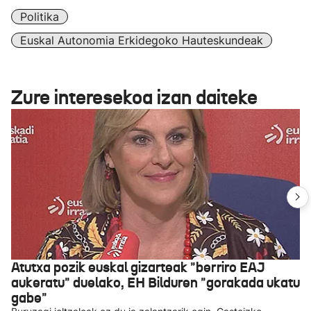
Politika
Euskal Autonomia Erkidegoko Hauteskundeak
Zure interesekoa izan daiteke
Atutxa pozik euskal gizarteak "berriro EAJ
aukeratu" duelako, EH Bilduren "gorakada ukatu
gabe"