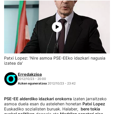
Patxi Lopez: 'Nire asmoa PSE-EEko idazkari nagusia
izatea da'
Erredakzioa
2012/10/23 - 20:00
Azken eguneratzea
2012/10/23 - 23:42
PSE-EE alderdiko idazkari orokorra
izaten jarraitzeko
asmoa duela esan du astelehen honetan
Patxi Lopez
Euskadiko sozialisten buruak. Halaber,
bere tokia