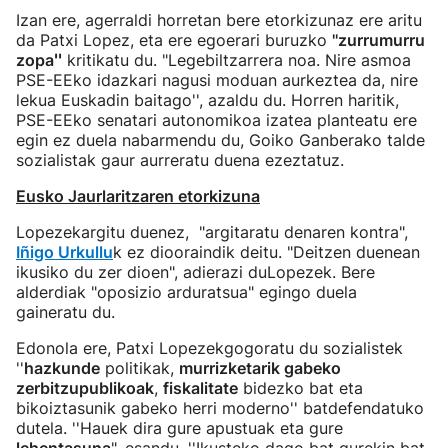
Izan ere, agerraldi horretan bere etorkizunaz ere aritu
da Patxi Lopez, eta ere egoerari buruzko
''zurrumurru
zopa
''
kritikatu du. "Legebiltzarrera noa. Nire asmoa
PSE-EEko idazkari nagusi moduan aurkeztea da, nire
lekua Euskadin baitago'', azaldu du. Horren haritik,
PSE-EEko senatari autonomikoa izatea planteatu ere
egin ez duela nabarmendu du, Goiko Ganberako talde
sozialistak gaur aurreratu duena ezeztatuz.
Eusko Jaurlaritzaren etorkizuna
Lopezekargitu duenez, "argitaratu denaren kontra",
Iñigo Urkullu
k ez diooraindik deitu. "Deitzen duenean
ikusiko du zer dioen", adierazi duLopezek. Bere
alderdiak "oposizio arduratsua" egingo duela
gaineratu du.
Edonola ere, Patxi Lopezekgogoratu du sozialistek
''
hazkunde
politikak,
murrizketarik gabeko
zerbitzupublikoak
,
fiskalitate
bidezko bat eta
bikoiztasunik gabeko herri moderno'' batdefendatuko
dutela. ''Hauek dira gure apustuak eta gure