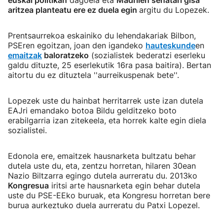
euskal politikan
dagoela eta
Madrilen senatari gisa
aritzea planteatu ere ez duela egin
argitu du Lopezek.
Prentsaurrekoa eskainiko du lehendakariak Bilbon,
PSEren egoitzan, joan den igandeko
hauteskunde
en
emaitzak
baloratzeko
(sozialistek bederatzi eserleku
galdu dituzte, 25 eserlekutik 16ra pasa baitira). Bertan
aitortu du ez dituztela ''aurreikuspenak bete''.
Lopezek uste du hainbat herritarrek uste izan dutela
EAJri emandako botoa Bildu gelditzeko boto
erabilgarria izan zitekeela, eta horrek kalte egin diela
sozialistei.
Edonola ere, emaitzek hausnarketa bultzatu behar
dutela uste du, eta, zentzu horretan, hilaren 30ean
Nazio Biltzarra egingo dutela aurreratu du. 2013ko
Kongresua
iritsi arte hausnarketa egin behar dutela
uste du PSE-EEko buruak, eta Kongresu horretan bere
burua aurkeztuko duela aurreratu du Patxi Lopezel.