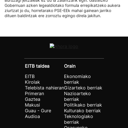
Buruzagi jeltzaleak ez du ia zalantzarik egin. Gasteizko
Gobernuan azken legealdiotako formula errepikatzeko aukera
ziurtzat jo du, horretarako PSE-EEk mahai gainean jarriko
dituen baldintzak ere zorroztu egingo direla jakitun.
EITB taldea
Orain
EITB
Ekonomiako
Kirolak
berriak
Telebista nahieran
Gizarteko berriak
Primeran
Nazioarteko
Gaztea
berriak
Makusi
Politikako berriak
Guau - Gure
Kulturako berriak
Audioa
Teknologiako
berriak
Osasuneko