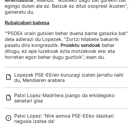
lehentasuna
", esandu. ''Ikusteko dago bat gurekin bat
egingo duten ala ez. Batzuk ez ditut osoprest ikusten'',
gaineratu du.
Rubalcabari babesa
'"PSOEk orain gutxien behar duena barne gatazka bat"
dela adierazi du Lopezek. "Zortzi hilabete bakarrik
pasatu dira kongresutik.
Proiektu sendoak
behar
ditugu, ez epe luzekoak ezta motzekoak ere; eta
horretan egon behar dugu guztiok", esan du.
Lopezek PSE-EEren buruzagi izaten jarraitu nahi
du, Mendiaren arabera
Patxi Lopez Madrilera joango da erkidegoko
senatari gisa
Patxi Lopez: 'Nire asmoa PSE-EEko idazkari
nagusia izatea da'