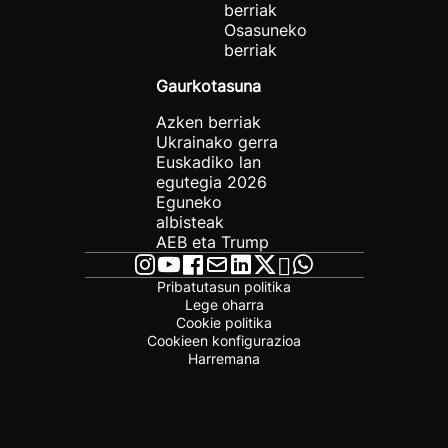
berriak
Osasuneko
berriak
Gaurkotasuna
Azken berriak
Ukrainako gerra
Euskadiko lan
egutegia 2026
Eguneko
albisteak
AEB eta Trump
Pribatutasun politika
Lege oharra
Cookie politika
Cookieen konfigurazioa
Harremana