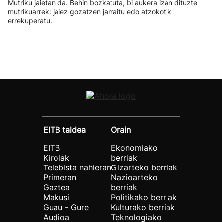
Mutriku jaietan da. Behin bozkatuta, bi aukera izan dituzte
mutrikuarrek: jaiez gozatzen jarraitu edo atzokotik
errekuperatu.
EITB taldea
Orain
EITB
Ekonomiako
Kirolak
berriak
Telebista nahieran
Gizarteko berriak
Primeran
Nazioarteko
Gaztea
berriak
Makusi
Politikako berriak
Guau - Gure
Kulturako berriak
Audioa
Teknologiako