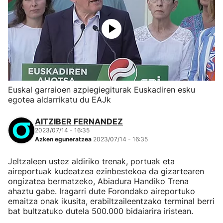
Euskal garraioen azpiegiegiturak Euskadiren esku
egotea aldarrikatu du EAJk
AITZIBER FERNANDEZ
2023/07/14 - 16:35
Azken eguneratzea
2023/07/14 - 16:35
Jeltzaleen ustez aldiriko trenak, portuak eta
aireportuak kudeatzea ezinbestekoa da gizartearen
ongizatea bermatzeko, Abiadura Handiko Trena
ahaztu gabe. Iragarri dute Forondako aireportuko
emaitza onak ikusita, erabiltzaileentzako terminal berri
bat bultzatuko dutela 500.000 bidaiarira iristean.