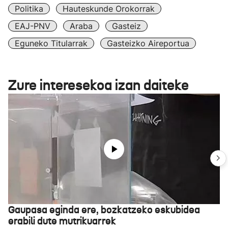
Politika
Hauteskunde Orokorrak
EAJ-PNV
Araba
Gasteiz
Eguneko Titularrak
Gasteizko Aireportua
Zure interesekoa izan daiteke
Gaupasa eginda ere, bozkatzeko eskubidea
erabili dute mutrikuarrek