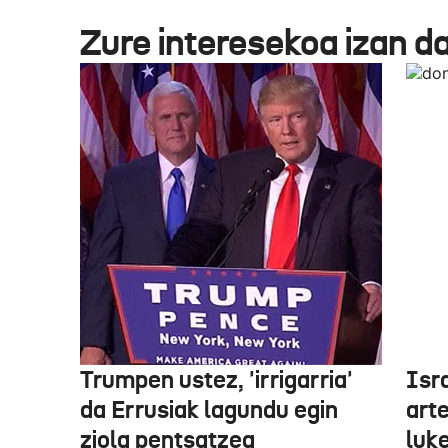
Zure interesekoa izan d
Trumpen ustez, 'irrigarria'
Isr
da Errusiak lagundu egin
art
ziola pentsatzea
luk