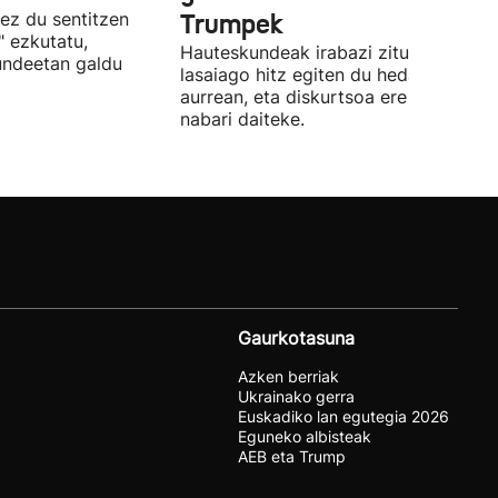
 ez du sentitzen
Trumpek
" ezkutatu,
Hauteskundeak irabazi zituenetik
undeetan galdu
lasaiago hitz egiten du hedabideen
aurrean, eta diskurtsoa ere aldatu du
nabari daiteke.
Gaurkotasuna
Azken berriak
Ukrainako gerra
Euskadiko lan egutegia 2026
Eguneko albisteak
AEB eta Trump