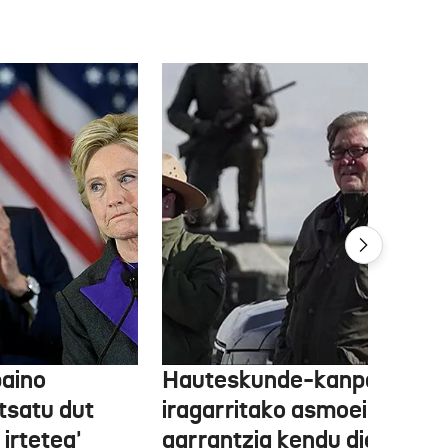
baino
Hauteskunde-kanpainan
tsatu dut
iragarritako asmoei
 irtetea'
garrantzia kendu die