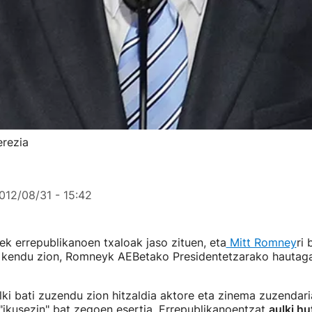
erezia
012/08/31 - 15:42
ek errepublikanoen txaloak jaso zituen, eta
Mitt Romney
ri 
kendu zion, Romneyk AEBetako Presidentetzarako hautagai
ki bati zuzendu zion hitzaldia aktore eta zinema zuzendari
"ikusezin" bat zegoen esertia. Errepublikanoentzat
aulki hu