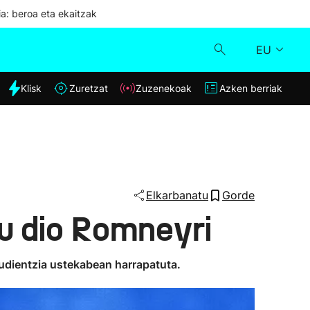
ia: beroa eta ekaitzak
EU
dia
Klisk
Zuretzat
Zuzenekoak
Azken berriak
Klisk
Zuzenekoak
Zuretzat
Elkarbanatu
Gorde
u dio Romneyri
Azken berriak
audientzia ustekabean harrapatuta.