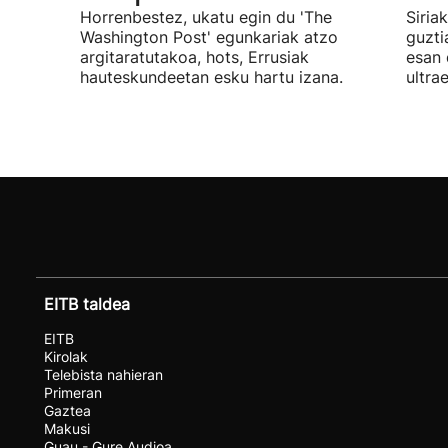
Horrenbestez, ukatu egin du 'The
Siria
Washington Post' egunkariak atzo
guzti
argitaratutakoa, hots, Errusiak
esan d
hauteskundeetan esku hartu izana.
ultra
EITB taldea
EITB
Kirolak
Telebista nahieran
Primeran
Gaztea
Makusi
Guau - Gure Audioa