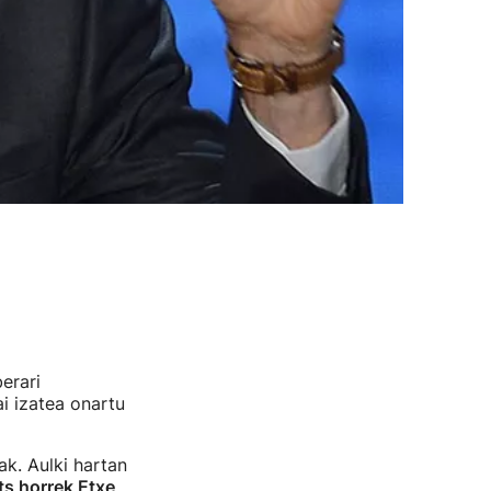
berari
 izatea onartu
ak. Aulki hartan
ts horrek Etxe