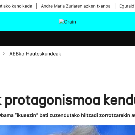
|
|
tiako kanoikada
Andre Maria Zuriaren azken txanpa
Egurald
tura
Ikusmiran
Egural
Osasuna
Teknologia
AEBko Hauteskundeak
 protagonismoa kend
Obama “ikusezin” bati zuzendutako hiltzadi zorrotzarekin 