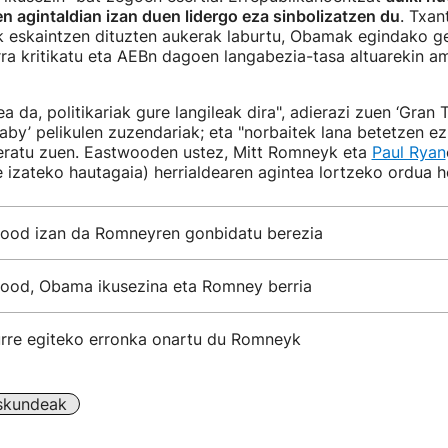
 agintaldian izan duen lidergo eza sinbolizatzen du
. Txan
k eskaintzen dituzten aukerak laburtu, Obamak egindako ge
ra kritikatu eta AEBn dagoen langabezia-tasa altuarekin a
a da, politikariak gure langileak dira", adierazi zuen ‘Gran T
 Baby’ pelikulen zuzendariak; eta "norbaitek lana betetzen e
neratu zuen. Eastwooden ustez, Mitt Romneyk eta
Paul Ryan
 izateko hautagaia) herrialdearen agintea lortzeko ordua h
wood izan da Romneyren gonbidatu berezia
wood, Obama ikusezina eta Romney berria
rre egiteko erronka onartu du Romneyk
skundeak