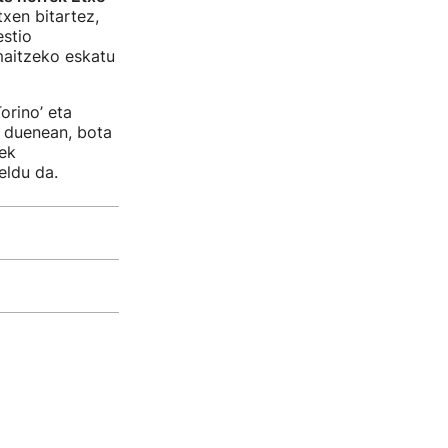
txen bitartez,
stio
maitzeko eskatu
orino’ eta
z duenean, bota
ek
eldu da.