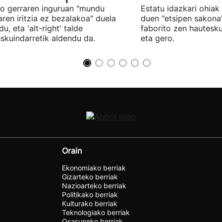
ko gerraren inguruan "mundu
Estatu idazkari ohiak
aren iritzia ez bezalakoa" duela
duen "etsipen sakona
u, eta 'alt-right' talde
faborito zen hautesk
eskuindarretik aldendu da.
eta gero.
Orain
Ekonomiako berriak
Gizarteko berriak
Nazioarteko berriak
Politikako berriak
Kulturako berriak
Teknologiako berriak
Osasuneko berriak