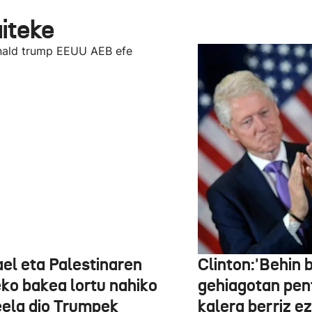
aiteke
ael eta Palestinaren
Clinton:'Behin 
eko bakea lortu nahiko
gehiagotan pen
eela dio Trumpek
kalera berriz ez