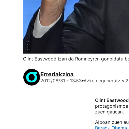
Clint Eastwood izan da Romneyren gonbidatu b
Erredakzioa
2012/08/31 - 13:53
Azken eguneratzea
2
Clint Eastwood
protagonismoa 
zuen gauean.
Alboan zuen aul
Barack Obama