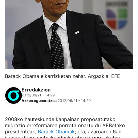
Barack Obama elkarrizketan zehar. Argazkia: EFE
Erredakzioa
2012/09/21 - 14:29
Azken eguneratzea
2012/09/21 - 14:29
2008ko hauteskunde kanpainan proposatutako
migrazio erreformaren porrota onartu du AEBetako
presidenteak,
Barack Obamak
; eta, azaroaren 6an
izango diren hauteskundeak irabaziz gero akatsa