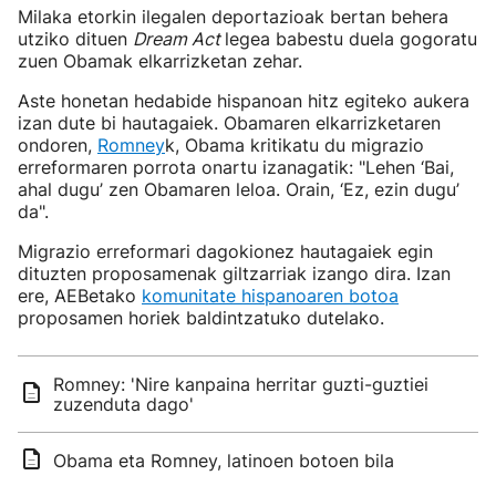
Milaka etorkin ilegalen deportazioak bertan behera
utziko dituen
Dream Act
legea babestu duela gogoratu
zuen Obamak elkarrizketan zehar.
Aste honetan hedabide hispanoan hitz egiteko aukera
izan dute bi hautagaiek. Obamaren elkarrizketaren
ondoren,
Romney
k, Obama kritikatu du migrazio
erreformaren porrota onartu izanagatik: "Lehen ‘Bai,
ahal dugu’ zen Obamaren leloa. Orain, ‘Ez, ezin dugu’
da".
Migrazio erreformari dagokionez hautagaiek egin
dituzten proposamenak giltzarriak izango dira. Izan
ere, AEBetako
komunitate hispanoaren botoa
proposamen horiek baldintzatuko dutelako.
Romney: 'Nire kanpaina herritar guzti-guztiei
zuzenduta dago'
Obama eta Romney, latinoen botoen bila