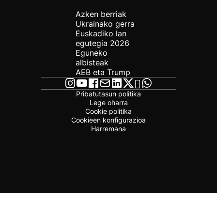
Azken berriak
Ukrainako gerra
Euskadiko lan
egutegia 2026
Eguneko
albisteak
AEB eta Trump
Pribatutasun politika
Lege oharra
Cookie politika
Cookieen konfigurazioa
Harremana