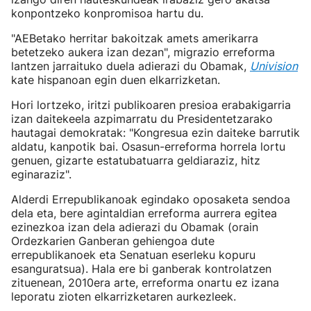
konpontzeko konpromisoa hartu du.
"AEBetako herritar bakoitzak amets amerikarra
betetzeko aukera izan dezan", migrazio erreforma
lantzen jarraituko duela adierazi du Obamak,
Univision
kate hispanoan egin duen elkarrizketan.
Hori lortzeko, iritzi publikoaren presioa erabakigarria
izan daitekeela azpimarratu du Presidentetzarako
hautagai demokratak: "Kongresua ezin daiteke barrutik
aldatu, kanpotik bai. Osasun-erreforma horrela lortu
genuen, gizarte estatubatuarra geldiaraziz, hitz
eginaraziz".
Alderdi Errepublikanoak egindako oposaketa sendoa
dela eta, bere agintaldian erreforma aurrera egitea
ezinezkoa izan dela adierazi du Obamak (orain
Ordezkarien Ganberan gehiengoa dute
errepublikanoek eta Senatuan eserleku kopuru
esanguratsua). Hala ere bi ganberak kontrolatzen
zituenean, 2010era arte, erreforma onartu ez izana
leporatu zioten elkarrizketaren aurkezleek.