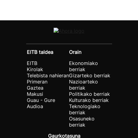
EITB taldea
Orain
EITB
Ekonomiako
Kirolak
berriak
Telebista nahieran
Gizarteko berriak
Primeran
Nazioarteko
Gaztea
berriak
Makusi
Politikako berriak
Guau - Gure
Kulturako berriak
Audioa
Teknologiako
berriak
Osasuneko
berriak
Gaurkotasuna