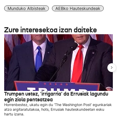
Munduko Albisteak
AEBko Hauteskundeak
Zure interesekoa izan daiteke
Trumpen ustez, 'irrigarria' da Errusiak lagundu
egin ziola pentsatzea
Horrenbestez, ukatu egin du 'The Washington Post' egunkariak
atzo argitaratutakoa, hots, Errusiak hauteskundeetan esku
hartu izana.