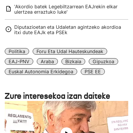
'Akordio batek Legebiltzarrean EAJrekin elkar
ulertzea erraztuko luke'
Diputazioetan eta Udaletan agintzeko akordioa
itxi dute EAJk eta PSEk
Politika
Foru Eta Udal Hauteskundeak
EAJ-PNV
Araba
Bizkaia
Gipuzkoa
Euskal Autonomia Erkidegoa
PSE EE
Zure interesekoa izan daiteke