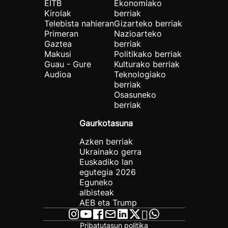
EITB
Ekonomiako
Kirolak
berriak
Telebista nahieran
Gizarteko berriak
Primeran
Nazioarteko
Gaztea
berriak
Makusi
Politikako berriak
Guau - Gure
Kulturako berriak
Audioa
Teknologiako
berriak
Osasuneko
berriak
Gaurkotasuna
Azken berriak
Ukrainako gerra
Euskadiko lan
egutegia 2026
Eguneko
albisteak
AEB eta Trump
Pribatutasun politika