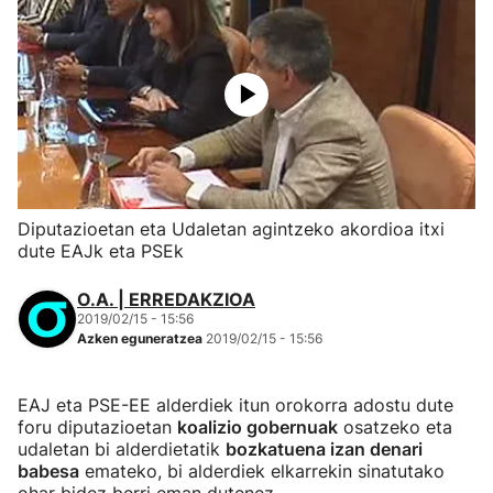
Diputazioetan eta Udaletan agintzeko akordioa itxi
dute EAJk eta PSEk
O.A. | ERREDAKZIOA
2019/02/15 - 15:56
Azken eguneratzea
2019/02/15 - 15:56
EAJ eta PSE-EE alderdiek itun orokorra adostu dute
foru diputazioetan
koalizio gobernuak
osatzeko eta
udaletan bi alderdietatik
bozkatuena izan denari
babesa
emateko, bi alderdiek elkarrekin sinatutako