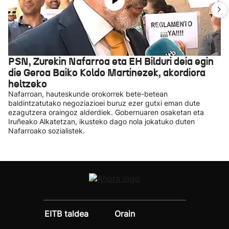
PSN, Zurekin Nafarroa eta EH Bilduri deia egin
die Geroa Baiko Koldo Martinezek, akordiora
heltzeko
Nafarroan, hauteskunde orokorrek bete-betean
baldintzatutako negoziazioei buruz ezer gutxi eman dute
ezagutzera oraingoz alderdiek. Gobernuaren osaketan eta
Iruñeako Alkatetzan, ikusteko dago nola jokatuko duten
Nafarroako sozialistek.
EITB taldea
Orain