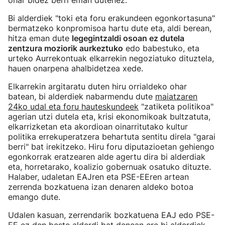
ohar bidez berri eman dutenez.
Bi alderdiek "toki eta foru erakundeen egonkortasuna"
bermatzeko konpromisoa hartu dute eta, aldi berean,
hitza eman dute
legegintzaldi osoan ez dutela
zentzura moziorik aurkeztuko
edo babestuko, eta
urteko Aurrekontuak elkarrekin negoziatuko dituztela,
hauen onarpena ahalbidetzea xede.
Elkarrekin argitaratu duten hiru orrialdeko ohar
batean, bi alderdiek nabarmendu dute
maiatzaren
24ko udal eta foru hauteskundeek
"zatiketa politikoa"
agerian utzi dutela eta, krisi ekonomikoak bultzatuta,
elkarrizketan eta akordioan oinarritutako kultur
politika errekuperatzera behartuta sentitu direla "garai
berri" bat irekitzeko. Hiru foru diputazioetan gehiengo
egonkorrak eratzearen alde agertu dira bi alderdiak
eta, horretarako, koalizio gobernuak osatuko dituzte.
Halaber, udaletan EAJren eta PSE-EEren artean
zerrenda bozkatuena izan denaren aldeko botoa
emango dute.
Udalen kasuan, zerrendarik bozkatuena EAJ edo PSE-