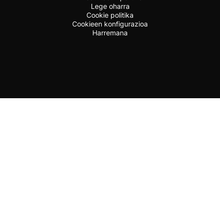
Lege oharra
Cookie politika
Cookieen konfigurazioa
Harremana