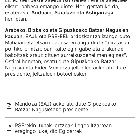
EE ez den beste alderdi bat denean ere bi alderdiek
elkarri babesa emango diote. Hori gertatuko da,
esaterako,
Andoain, Soraluze eta Astigarraga
herrietan.
Arabako, Bizkaiko eta Gipuzkoako Batzar Nagusien
kasuan
, EAJk eta PSE-EEk ordezkaritza izango dute
Mahaian eta elkarri babesa emango diote "aniztasun
politiko printzipioari kalte egin gabe eta erakunde
bakoitzak arauz dituen aurreikuspenei men eginez".
Ostiral honetan, osatu dute Gipuzkoako Batzar
Nagusia eta Eider Mendoza jeltzalea aukeratu dute
presidente, jeltzaleen botoei esker.
Mendoza (EAJ) aukeratu dute Gipuzkoako
Batzar Nagusietako presidente
PSErekin itunak lortzeak Legebiltzarrean
eragingo luke, dio Egibarrek