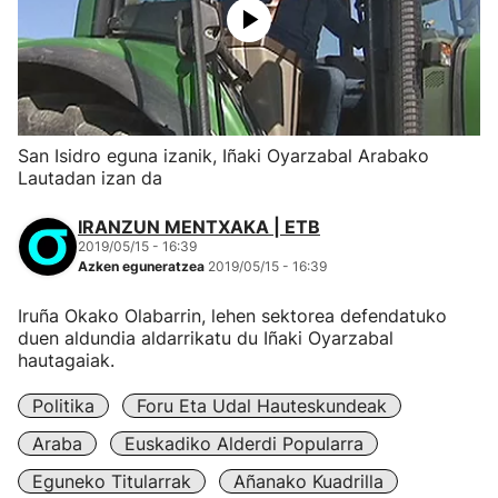
San Isidro eguna izanik, Iñaki Oyarzabal Arabako
Lautadan izan da
IRANZUN MENTXAKA | ETB
2019/05/15 - 16:39
Azken eguneratzea
2019/05/15 - 16:39
Iruña Okako Olabarrin, lehen sektorea defendatuko
duen aldundia aldarrikatu du Iñaki Oyarzabal
hautagaiak.
Politika
Foru Eta Udal Hauteskundeak
Araba
Euskadiko Alderdi Popularra
Eguneko Titularrak
Añanako Kuadrilla