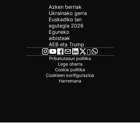
Azken berriak
Ukrainako gerra
Euskadiko lan
egutegia 2026
Eguneko
albisteak
AEB eta Trump
Pribatutasun politika
Lege oharra
Cookie politika
Cookieen konfigurazioa
Harremana