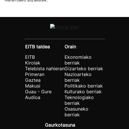
EITB taldea
Orain
EITB
Ekonomiako
Kirolak
berriak
Telebista nahieran
Gizarteko berriak
Primeran
Nazioarteko
Gaztea
berriak
Makusi
Politikako berriak
Guau - Gure
Kulturako berriak
Audioa
Teknologiako
berriak
Osasuneko
berriak
Gaurkotasuna