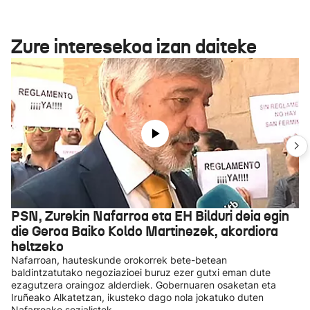
Zure interesekoa izan daiteke
PSN, Zurekin Nafarroa eta EH Bilduri deia egin
die Geroa Baiko Koldo Martinezek, akordiora
heltzeko
Nafarroan, hauteskunde orokorrek bete-betean
baldintzatutako negoziazioei buruz ezer gutxi eman dute
ezagutzera oraingoz alderdiek. Gobernuaren osaketan eta
Iruñeako Alkatetzan, ikusteko dago nola jokatuko duten
Nafarroako sozialistek.