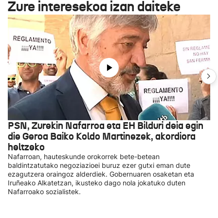
Zure interesekoa izan daiteke
PSN, Zurekin Nafarroa eta EH Bilduri deia egin
die Geroa Baiko Koldo Martinezek, akordiora
heltzeko
Nafarroan, hauteskunde orokorrek bete-betean
baldintzatutako negoziazioei buruz ezer gutxi eman dute
ezagutzera oraingoz alderdiek. Gobernuaren osaketan eta
Iruñeako Alkatetzan, ikusteko dago nola jokatuko duten
Nafarroako sozialistek.