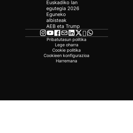
Euskadiko lan
egutegia 2026
Eguneko
albisteak
AEB eta Trump
Pribatutasun politika
Lege oharra
Cookie politika
Cookieen konfigurazioa
Harremana