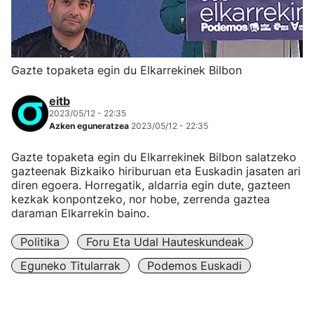
Gazte topaketa egin du Elkarrekinek Bilbon
eitb
2023/05/12 - 22:35
Azken eguneratzea
2023/05/12 - 22:35
Gazte topaketa egin du Elkarrekinek Bilbon salatzeko
gazteenak Bizkaiko hiriburuan eta Euskadin jasaten ari
diren egoera. Horregatik, aldarria egin dute, gazteen
kezkak konpontzeko, nor hobe, zerrenda gaztea
daraman Elkarrekin baino.
Politika
Foru Eta Udal Hauteskundeak
Eguneko Titularrak
Podemos Euskadi