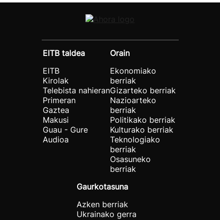
EITB taldea
Orain
EITB
Ekonomiako
Kirolak
berriak
Telebista nahieran
Gizarteko berriak
Primeran
Nazioarteko
Gaztea
berriak
Makusi
Politikako berriak
Guau - Gure
Kulturako berriak
Audioa
Teknologiako
berriak
Osasuneko
berriak
Gaurkotasuna
Azken berriak
Ukrainako gerra