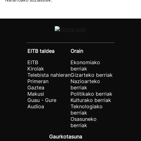
EITB taldea
Orain
EITB
Ekonomiako
Kirolak
berriak
Telebista nahieran
Gizarteko berriak
Primeran
Nazioarteko
Gaztea
berriak
Makusi
Politikako berriak
Guau - Gure
Kulturako berriak
Audioa
Teknologiako
berriak
Osasuneko
berriak
Gaurkotasuna