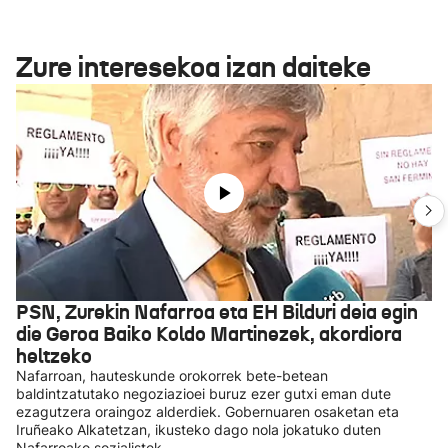
Zure interesekoa izan daiteke
PSN, Zurekin Nafarroa eta EH Bilduri deia egin
die Geroa Baiko Koldo Martinezek, akordiora
heltzeko
Nafarroan, hauteskunde orokorrek bete-betean
baldintzatutako negoziazioei buruz ezer gutxi eman dute
ezagutzera oraingoz alderdiek. Gobernuaren osaketan eta
Iruñeako Alkatetzan, ikusteko dago nola jokatuko duten
Nafarroako sozialistek.