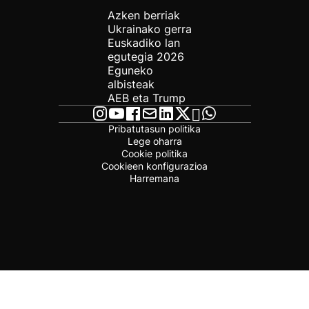
Azken berriak
Ukrainako gerra
Euskadiko lan
egutegia 2026
Eguneko
albisteak
AEB eta Trump
Pribatutasun politika
Lege oharra
Cookie politika
Cookieen konfigurazioa
Harremana