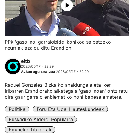
PPk 'gasolino' garraiobide ikonikoa salbatzeko
neurriak azaldu ditu Erandion
eitb
2023/05/17 - 22:29
Azken eguneratzea
2023/05/17 - 22:29
Raquel Gonzalez Bizkaiko ahaldungaia eta Iker
Iribarren Erandiorako alkategaia 'gasolinoan' ontziratu
dira gaur garraio enblematiko honi babesa ematera.
Politika
Foru Eta Udal Hauteskundeak
Euskadiko Alderdi Popularra
Eguneko Titularrak