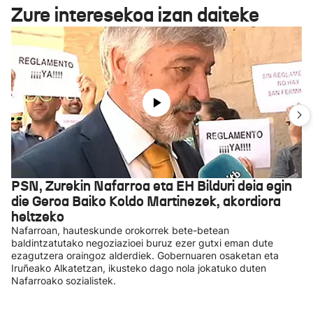
Zure interesekoa izan daiteke
PSN, Zurekin Nafarroa eta EH Bilduri deia egin
die Geroa Baiko Koldo Martinezek, akordiora
heltzeko
Nafarroan, hauteskunde orokorrek bete-betean
baldintzatutako negoziazioei buruz ezer gutxi eman dute
ezagutzera oraingoz alderdiek. Gobernuaren osaketan eta
Iruñeako Alkatetzan, ikusteko dago nola jokatuko duten
Nafarroako sozialistek.