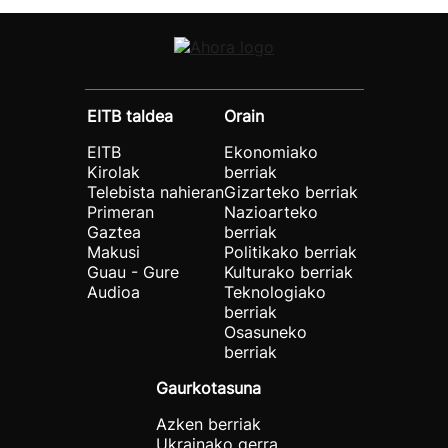
EITB taldea
Orain
EITB
Ekonomiako
Kirolak
berriak
Telebista nahieran
Gizarteko berriak
Primeran
Nazioarteko
Gaztea
berriak
Makusi
Politikako berriak
Guau - Gure
Kulturako berriak
Audioa
Teknologiako
berriak
Osasuneko
berriak
Gaurkotasuna
Azken berriak
Ukrainako gerra