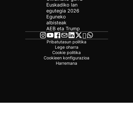
Euskadiko lan
egutegia 2026
Eguneko
albisteak
AEB eta Trump
Pribatutasun politika
Lege oharra
Cookie politika
Cookieen konfigurazioa
Harremana