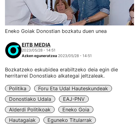
Eneko Goiak Donostian bozkatu duen unea
EITB MEDIA
2023/05/28 - 14:51
Azken eguneratzea
2023/05/28 - 14:51
Bozkatzeko eskubidea erabiltzeko deia egin die
herritarrei Donostiako alkategai jeltzaleak.
Politika
Foru Eta Udal Hauteskundeak
Donostiako Udala
EAJ-PNV
Alderdi Politikoak
Eneko Goia
Hautagaiak
Eguneko Titularrak