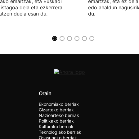
tako emaitzak, eta Euskadi
emaitzak, eta ez dela
listagoa dela eta ezkerrera
edo ahaldun nagusiri
atzen duela esan du.
du.
Orain
Ekonomiako berriak
Gizarteko berriak
Nazioarteko berriak
Politikako berriak
Kulturako berriak
Teknologiako berriak
Osasuneko berriak