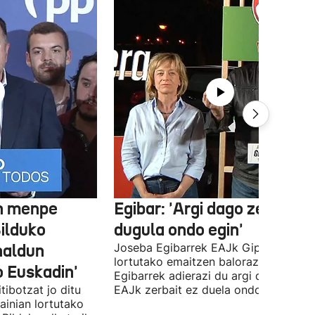
en menpe
Egibar: 'Argi dago zerbait e
ilduko
dugula ondo egin'
haldun
Joseba Egibarrek EAJk Gipuzkoan
lortutako emaitzen balorazioa egin d
o Euskadin'
Egibarrek adierazi du argi dagoela
tibotzat jo ditu
EAJk zerbait ez duela ondo egin.
ainian lortutako