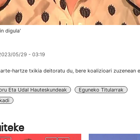
in digula'
2023/05/29 - 03:19
parte-hartze txikia deitoratu du, bere koalizioari zuzenean e
oru Eta Udal Hauteskundeak
Eguneko Titularrak
kadi
aiteke