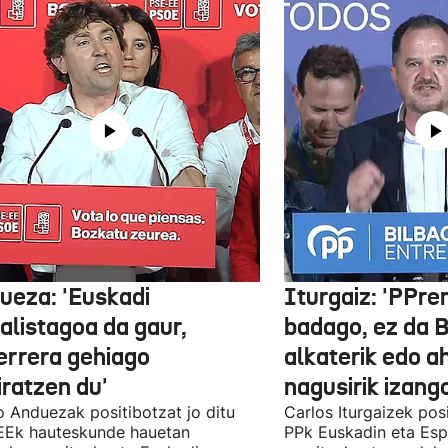
ueza: 'Euskadi
Iturgaiz: 'PPr
alistagoa da gaur,
badago, ez da B
errera gehiago
alkaterik edo a
iratzen du'
nagusirik izang
 Anduezak positibotzat jo ditu
Carlos Iturgaizek posi
EEk hauteskunde hauetan
PPk Euskadin eta Esp