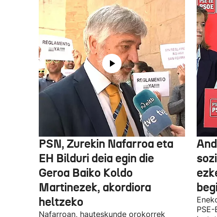
PSN, Zurekin Nafarroa eta
And
EH Bilduri deia egin die
sozi
Geroa Baiko Koldo
ezk
Martinezek, akordiora
beg
heltzeko
Eneko
PSE-
Nafarroan, hauteskunde orokorrek