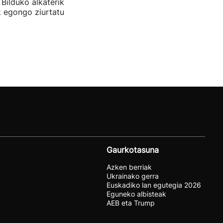
 Bilduko alkaterik
k egongo ziurtatu
Gaurkotasuna
Azken berriak
Ukrainako gerra
Euskadiko lan egutegia 2026
Eguneko albisteak
AEB eta Trump