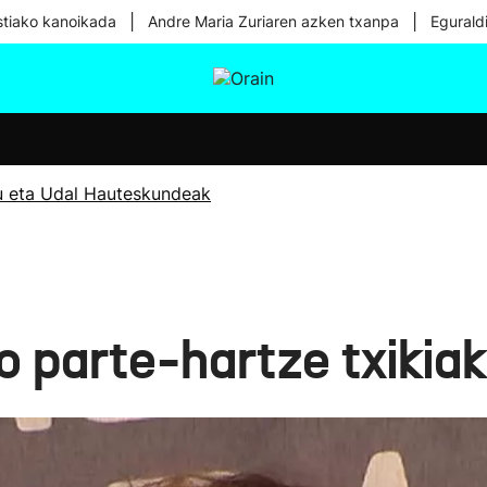
|
|
tiako kanoikada
Andre Maria Zuriaren azken txanpa
Egurald
tura
Ikusmiran
Egural
Osasuna
Teknologia
u eta Udal Hauteskundeak
o parte-hartze txikiak