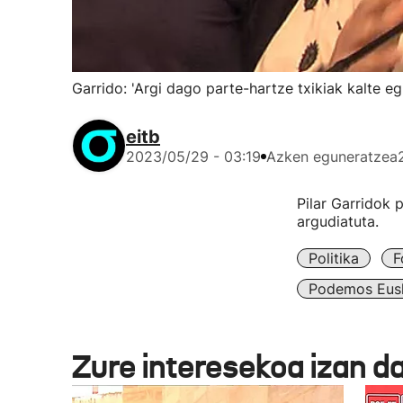
Garrido: 'Argi dago parte-hartze txikiak kalte eg
eitb
2023/05/29 - 03:19
Azken eguneratzea
Pilar Garridok 
argudiatuta.
Politika
F
Podemos Eus
Zure interesekoa izan d