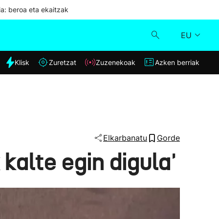
ia: beroa eta ekaitzak
EU
dia
Klisk
Zuretzat
Zuzenekoak
Azken berriak
Klisk
Zuzenekoak
Zuretzat
Elkarbanatu
Gorde
 kalte egin digula'
Azken berriak