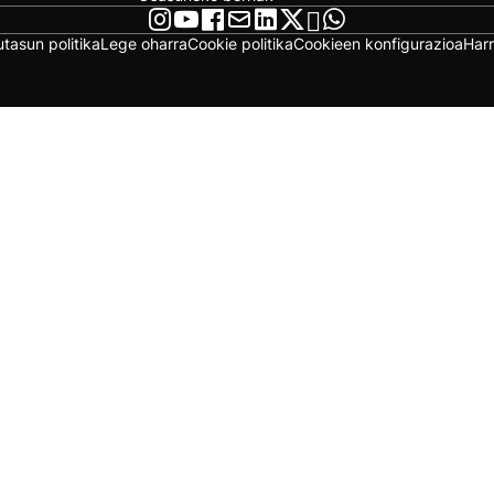
utasun politika
Lege oharra
Cookie politika
Cookieen konfigurazioa
Har