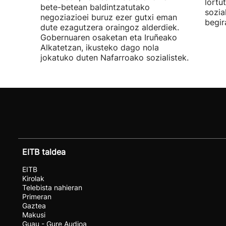
lortu
bete-betean baldintzatutako
sozia
negoziazioei buruz ezer gutxi eman
begir
dute ezagutzera oraingoz alderdiek.
Gobernuaren osaketan eta Iruñeako
Alkatetzan, ikusteko dago nola
jokatuko duten Nafarroako sozialistek.
EITB taldea
EITB
Kirolak
Telebista nahieran
Primeran
Gaztea
Makusi
Guau - Gure Audioa