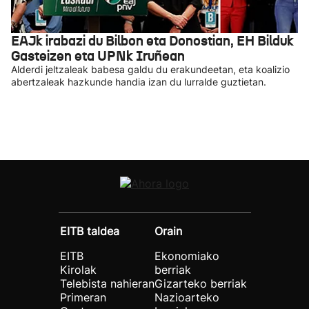
EAJk irabazi du Bilbon eta Donostian, EH Bilduk
Gasteizen eta UPNk Iruñean
Alderdi jeltzaleak babesa galdu du erakundeetan, eta koalizio
abertzaleak hazkunde handia izan du lurralde guztietan.
EITB taldea
Orain
EITB
Ekonomiako
Kirolak
berriak
Telebista nahieran
Gizarteko berriak
Primeran
Nazioarteko