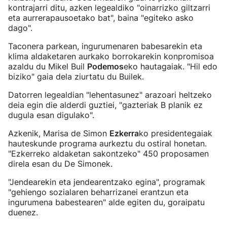
kontrajarri ditu, azken legealdiko "oinarrizko giltzarri
eta aurrerapausoetako bat", baina "egiteko asko
dago".
Taconera parkean, ingurumenaren babesarekin eta
klima aldaketaren aurkako borrokarekin konpromisoa
azaldu du Mikel Buil
Podemos
eko hautagaiak. "Hil edo
biziko" gaia dela ziurtatu du Builek.
Datorren legealdian "lehentasunez" arazoari heltzeko
deia egin die alderdi guztiei, "gazteriak B planik ez
dugula esan digulako".
Azkenik, Marisa de Simon
Ezkerra
ko presidentegaiak
hauteskunde programa aurkeztu du ostiral honetan.
"Ezkerreko aldaketan sakontzeko" 450 proposamen
direla esan du De Simonek.
"Jendearekin eta jendearentzako egina", programak
"gehiengo sozialaren beharrizanei erantzun eta
ingurumena babestearen" alde egiten du, goraipatu
duenez.