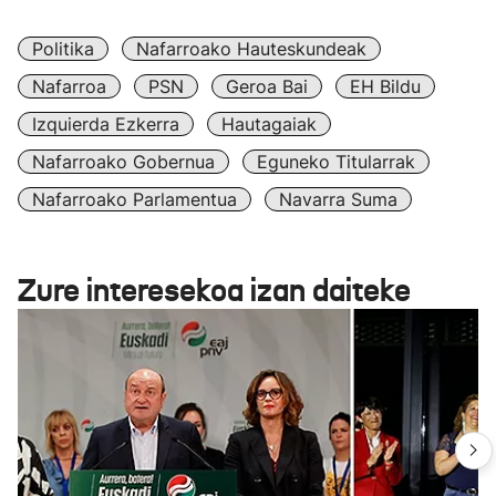
Politika
Nafarroako Hauteskundeak
Nafarroa
PSN
Geroa Bai
EH Bildu
Izquierda Ezkerra
Hautagaiak
Nafarroako Gobernua
Eguneko Titularrak
Nafarroako Parlamentua
Navarra Suma
Zure interesekoa izan daiteke