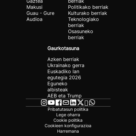
Gaztea
berriak
Makusi
Politikako berriak
Guau - Gure
Kulturako berriak
Audioa
Teknologiako
berriak
Osasuneko
berriak
Gaurkotasuna
Azken berriak
Ukrainako gerra
Euskadiko lan
egutegia 2026
Eguneko
albisteak
AEB eta Trump
Pribatutasun politika
Lege oharra
Cookie politika
Cookieen konfigurazioa
Harremana