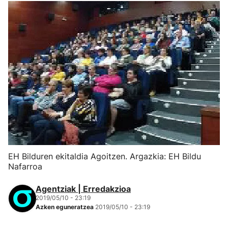
EH Bilduren ekitaldia Agoitzen. Argazkia: EH Bildu
Nafarroa
Agentziak | Erredakzioa
2019/05/10 - 23:19
Azken eguneratzea
2019/05/10 - 23:19