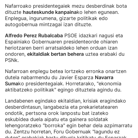
Nafarroako presidentegaiek mezu desberdinak bota
dituzte
hauteskunde kanpaina
ko lehen egunean.
Enplegua, ingurumena, gizarte politikak edo
autogobernua mintzagai izan dituzte.
Alfredo Perez Rubalcaba
PSOE idazkari nagusi eta
Espainiako Gobernuaren presidenteorde ohiaren
heriotzaren berri arratsaldeko lehen orduan izan
ondoren,
ekitaldiak bertan behera
uztea erabaki du
PSNk.
Nafarroan enplegu betea lortzeko erronka onartzen
dutela nabarmendu du Javier Esparza
Navarra
Suma
ko presidentegaiak. Horretarako, "ekonomia
aktibatzeko politikak" egingo dituztela agindu du.
Landabenen egindako ekitaldian, krisiak eragindako
desberdintasun, langabezia eta prekarietatearen
ondotik, pertsona orok lanpostu bat izateko
eskubidea duela aipatu eta gainera soldatak
lehengoratzeko "borroka" egin behar dela azpimarratu
du. Zentzu horretan, Foru Gobernuak "lagundu ez
duten" erabakiak hartu dituela kritikatu du Esparzak.