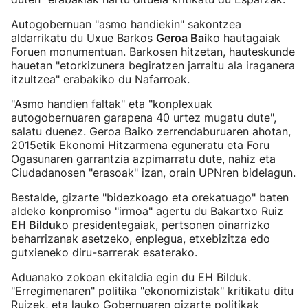
Autogobernuan "asmo handiekin" sakontzea
aldarrikatu du Uxue Barkos
Geroa Bai
ko hautagaiak
Foruen monumentuan. Barkosen hitzetan, hauteskunde
hauetan "etorkizunera begiratzen jarraitu ala iraganera
itzultzea" erabakiko du Nafarroak.
"Asmo handien faltak" eta "konplexuak
autogobernuaren garapena 40 urtez mugatu dute",
salatu duenez. Geroa Baiko zerrendaburuaren ahotan,
2015etik Ekonomi Hitzarmena eguneratu eta Foru
Ogasunaren garrantzia azpimarratu dute, nahiz eta
Ciudadanosen "erasoak" izan, orain UPNren bidelagun.
Bestalde, gizarte "bidezkoago eta orekatuago" baten
aldeko konpromiso "irmoa" agertu du Bakartxo Ruiz
EH Bildu
ko presidentegaiak, pertsonen oinarrizko
beharrizanak asetzeko, enplegua, etxebizitza edo
gutxieneko diru-sarrerak esaterako.
Aduanako zokoan ekitaldia egin du EH Bilduk.
"Erregimenaren" politika "ekonomizistak" kritikatu ditu
Ruizek, eta lauko Gobernuaren gizarte politikak