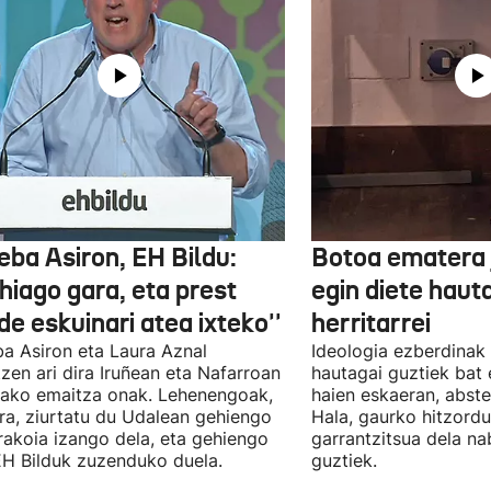
eba Asiron, EH Bildu:
Botoa ematera 
hiago gara, eta prest
egin diete haut
e eskuinari atea ixteko''
herritarrei
a Asiron eta Laura Aznal
Ideologia ezberdinak 
zen ari dira Iruñean eta Nafarroan
hautagai guztiek bat 
tako emaitza onak. Lehenengoak,
haien eskaeran, abste
ra, ziurtatu du Udalean gehiengo
Hala, gaurko hitzord
rakoia izango dela, eta gehiengo
garrantzitsua dela n
EH Bilduk zuzenduko duela.
guztiek.