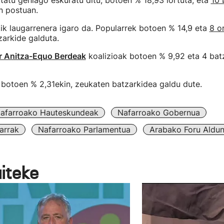
tatu gehiago eskuratu ditu, botoen % 18,93 lortuta, eta
10 
en postuan.
ik laugarrenera igaro da. Popularrek botoen % 14,9 eta
8 o
zarkide galduta.
 Anitza-Equo Berdeak
koalizioak botoen % 9,92 eta 4 batz
 botoen % 2,31ekin, zeukaten batzarkidea galdu dute.
afarroako Hauteskundeak
Nafarroako Gobernua
arrak
Nafarroako Parlamentua
Arabako Foru Aldun
aiteke