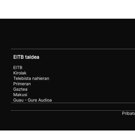
EITB taldea
EITB
Kirolak
Telebista nahieran
Primeran
Gaztea
Makusi
Guau - Gure Audioa
Pribat