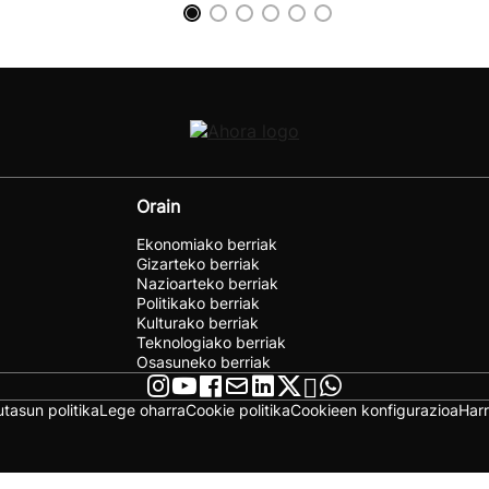
Orain
Ekonomiako berriak
Gizarteko berriak
Nazioarteko berriak
Politikako berriak
Kulturako berriak
Teknologiako berriak
Osasuneko berriak
utasun politika
Lege oharra
Cookie politika
Cookieen konfigurazioa
Har