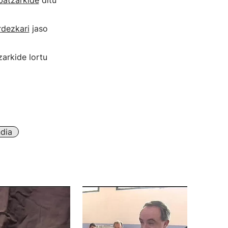
batzarkide
ditu
rdezkari
jaso
arkide lortu
dia