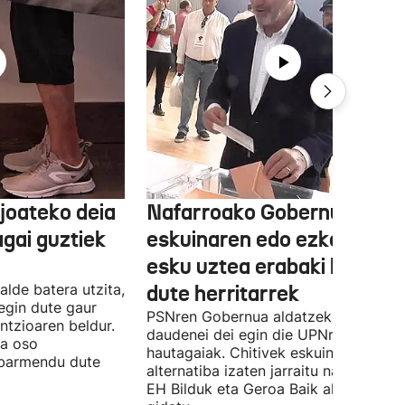
joateko deia
Nafarroako Gobernua
agai guztiek
eskuinaren edo ezkerraren
esku uztea erabaki behark
alde batera utzita,
dute herritarrek
egin dute gaur
PSNren Gobernua aldatzeko irrikitan
ntzioaren beldur.
daudenei dei egin die UPNren
ua oso
hautagaiak. Chitivek eskuinaren
abarmendu dute
alternatiba izaten jarraitu nahi du eta
EH Bilduk eta Geroa Baik aldaketa