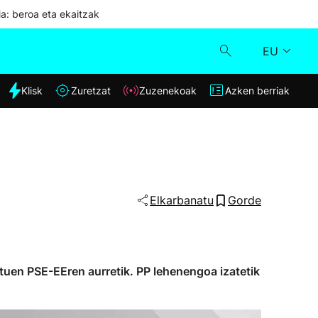
ia: beroa eta ekaitzak
EU
dia
Klisk
Zuretzat
Zuzenekoak
Azken berriak
Klisk
Zuzenekoak
Zuretzat
Elkarbanatu
Gorde
Azken berriak
ituen PSE-EEren aurretik. PP lehenengoa izatetik