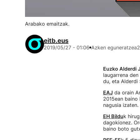
Arabako emaitzak.
eitb.eus
2019/05/27 - 01:06
Azken eguneratzea
2
Euzko Alderdi J
laugarrena den 
du, eta Alderdi 
EAJ
da orain A
2015ean baino 
nagusia izaten.
EH Bildu
k hirug
dagokionez. Or
baino boto gutx