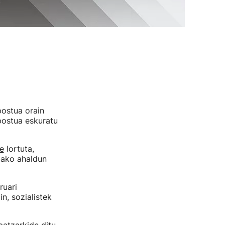
postua orain
postua eskuratu
e
lortuta,
bako ahaldun
ruari
in, sozialistek