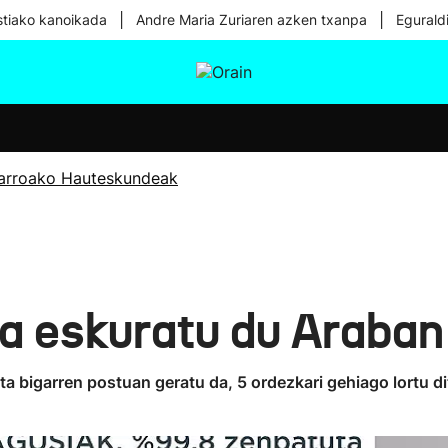
|
|
tiako kanoikada
Andre Maria Zuriaren azken txanpa
Egurald
tura
Ikusmiran
Egural
Osasuna
Teknologia
arroako Hauteskundeak
a eskuratu du Araban
ta bigarren postuan geratu da, 5 ordezkari gehiago lortu d