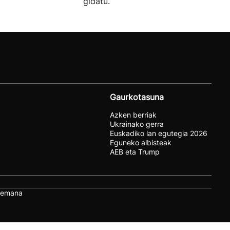
gidatu.
Gaurkotasuna
Azken berriak
Ukrainako gerra
Euskadiko lan egutegia 2026
Eguneko albisteak
AEB eta Trump
remana