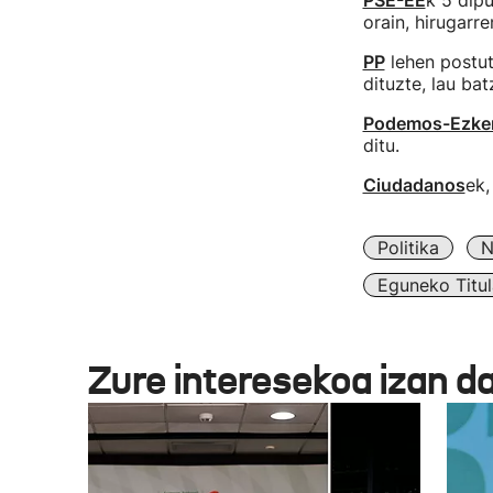
PSE-EE
k 5 dipu
orain, hirugarr
PP
lehen postut
dituzte, lau bat
Podemos-Ezker
ditu.
Ciudadanos
ek,
Politika
N
Eguneko Titul
Zure interesekoa izan d