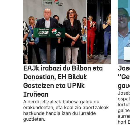
EAJk irabazi du Bilbon eta
Jos
Donostian, EH Bilduk
''Ge
Gasteizen eta UPNk
gaud
Iruñean
Joseb
ospat
Alderdi jeltzaleak babesa galdu du
lortu
erakundeetan, eta koalizio abertzaleak
gaine
hazkunde handia izan du lurralde
aurre
guztietan.
hori 