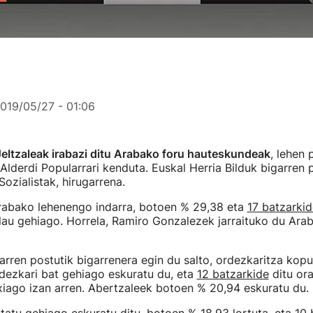
019/05/27 - 01:06
eltzaleak irabazi ditu Arabako foru hauteskundeak
, lehen 
Alderdi Popularrari kenduta. Euskal Herria Bilduk bigarren 
Sozialistak, hirugarrena.
rabako lehenengo indarra, botoen % 29,38 eta
17 batzarkid
lau gehiago. Horrela, Ramiro Gonzalezek jarraituko du Ara
arren postutik bigarrenera egin du salto, ordezkaritza kopu
dezkari bat gehiago eskuratu du, eta
12 batzarkide
ditu ora
iago izan arren. Abertzaleek botoen % 20,94 eskuratu du.